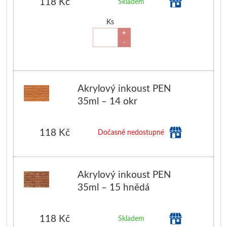
118 Kč
Skladem
Palety a kazety
Ks
+
Kyblíky
-
Montana Cans
Akrylový inkoust PEN
Montana Black
35ml – 14 okr
Montana Gold
118 Kč
Dočasně nedostupné
Old Holland
Olejové barvy
Akrylový inkoust PEN
35ml – 15 hnědá
Média
118 Kč
PanPastel
Skladem