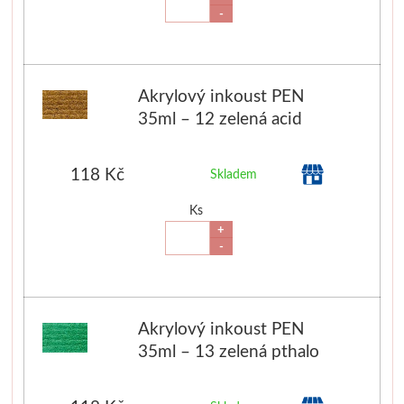
-
Manetti
Zlatící plátky
Akrylový inkoust PEN
Příslušenství
35ml – 12 zelená acid
Meeden
118 Kč
Skladem
Stojany
Ks
+
-
Palety
Ostatní pomůcky
Akrylový inkoust PEN
Mijello
35ml – 13 zelená pthalo
Akvarel