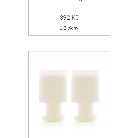
Štětce
392 Kč
Rosa
1-2 týdny
Akvarel
Akryl
Média
Plátna
Sennelier
Suché pastely
Olejové pastely