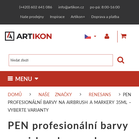
(+420) 602 641 086
info@artikon.cz
po-pá: 8:00-16:00
Naše prodejny
Inspirace
Artikon+
Doprava a platba
 MENU 
DOMŮ
NAŠE ZNAČKY
RENESANS
PEN
MALBA
KRESBA
GRAFIKA
OSTATNÍ TECHNIKY
PROFESIONÁLNÍ BARVY NA AIRBRUSH A MARKERY 35ML –
Olejové barvy
Fixy, markery
Linoryt
Zlacení
VYBERTE VARIANTY
MATERIÁLY
RÁMOVÁNÍ
KERAMIKA
TVOŘENÍ
PEN profesionální barvy
Malířská plátna
Jednotlivě
Designerské
Zakázkové rámování
Linorytové barvy
Keramické hlíny
Pasty a barvy
Malování na t
KURZY
PAPÍRNICTVÍ
NAŠE ZNAČKY