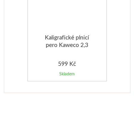
V sadách
Winsor & Newton
Kaligrafické plnicí
Barvy
pero Kaweco 2,3
černé
Tuše
599 Kč
Média
Skladem
Pomůcky
Zlatá loď
Malířská plátna
Štětce