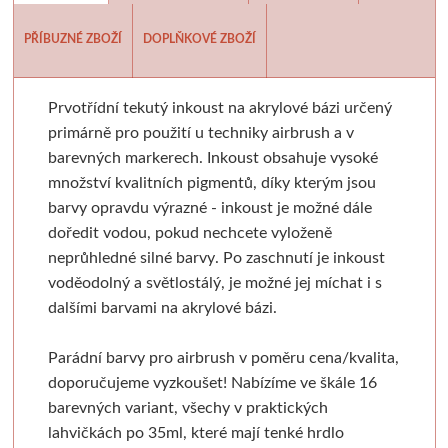
Batohy, penály, pouzdra
V sadě
Tekutá
Tužky
Moderní styl
Pěnové desky
Sušící regály
Pistole a příslušens
Výroba mýdl
PŘÍBUZNÉ ZBOŽÍ
DOPLŇKOVÉ ZBOŽÍ
Laky a média
Tyčinková
Batohy
Verzatilky a mikrotužky
Pro plátna
Podložky
Rulety
Graffiti
Mýdlové 
Prvotřídní tekutý inkoust na akrylové bázi určený
Příslušenství
Lepící pásky
Zipové penály
Sady tužek
Akashiya
Floatové rámy
Skobliny
Barvy ve spreji
Formy
primárně pro použití u techniky airbrush a v
barevných markerech. Inkoust obsahuje vysoké
Papíry a bloky
Vodové barvy
Krabičky
Kreslířské sety
Hliníkové rámy
Štětce
Hladítka
Markery a fixy
Barvy a v
množství kvalitních pigmentů, díky kterým jsou
barvy opravdu výrazné - inkoust je možné dále
Akvarelové tyčinky
Na kresbu
Stojánky
Uhly, rudky, sépie
Klasické
Fixy
Gelli plate
Trysky
Ze dřeva a pa
doředit vodou, pokud nechcete vyloženě
neprůhledné silné barvy. Po zaschnutí je inkoust
Stojany a nábytek
Na akvarel
Organizace
Tuše a inkousty
Výměnné
Tradiční kaligrafie
Grafické papíry
Příslušenství pro gr
Krabičky 
voděodolný a světlostálý, je možné jej míchat i s
dalšími barvami na akrylové bázi.
Papíry
Ateliérové
Na malbu
Pro kresbu
Blondelové rámy
Artiteq
Sítotisk
Knihařina
Dekorace
Parádní barvy pro airbrush v poměru cena/kvalita,
Stolní a dekorační
Grafické
Copy papír
Akrylové inkousty
Clip rámy
Jednotlivé komponenty
Dřevoryt
Knihařská plátna
Ostatní
doporučujeme vyzkoušet! Nabízíme ve škále 16
barevných variant, všechy v praktických
Plenérové
Barevné
Barevný papír
Inkousty na airbrush
S plexisklem
Sady
Lepenka
Papírové 
lahvičkách po 35ml, které mají tenké hrdlo