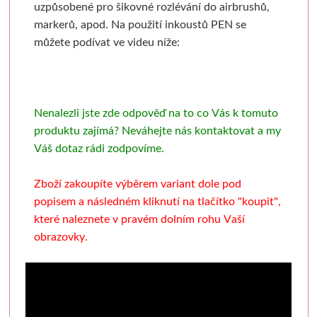
uzpůsobené pro šikovné rozlévání do airbrushů,
Pronájem
Mixed media
Pauzovací papír
Kaligrafie
Baohong
Se sklem
Pomůcky
Dekorování n
markerů, apod. Na použití inkoustů PEN se
můžete podívat ve videu níže:
Sešity a notesy
Stoly a židle
Speciální papíry
Perka a násadky
Kulaté rámy
Bloky
Dřevořezba
Křídové b
Jesle a úložný prostor
Notesy a sešity
Měkká vazba
Kaligrafické sady
Malé kulaté rámečky
Jednotlivé papíry
Dláta a nástroje
Barvy ve s
Nenalezli jste zde odpověď na to co Vás k tomuto
Pěnové desky
Světla
Pevná vazba
Pera a štětce
Oválné rámy
Beavercraft
Dřevo a hmoty
Šablony
produktu zajímá? Neváhejte nás kontaktovat a my
Váš dotaz rádi zodpovíme.
Štětce
Pěnové "kapa" desky
Vytrhávací bločky
Kaligrafické fixy
Malé oválné rámečky
Dláta
Přípravky a přísluš
Nepálský ručn
Zboží zakoupíte výběrem variant dole pod
Obálky
Pro akvarel
Řezací podložky
Pomůcky pro kresbu
Napínací rámy
Nože
Obrábění dřeva
Jednobar
popisem a následném kliknutí na tlačítko "koupit",
které naleznete v pravém dolním rohu Vaší
Pro olej a akryl
Nože a lepidla
Klasické
Fixativy
Jednotlivé napínací lišty
Pomůcky
Vytlačov
obrazovky.
Kartony, sololity
Široké a tupovací
Luxusní
Gumy a pryže
Borciani & Bonazzi
Sesponkované rámy
Mixované
Pouzdra a desky
Speciální
Akvarelové
Figuríny
Závěsné systémy
Unico
Květinov