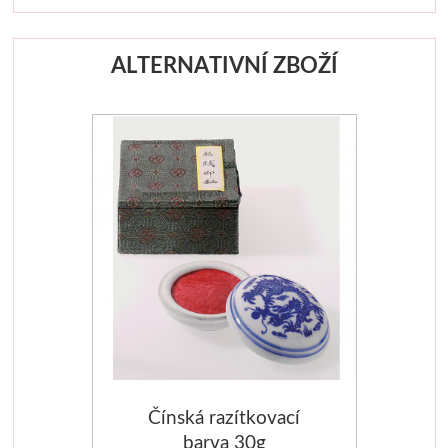
Dláta
ALTERNATIVNÍ ZBOŽÍ
Phoenix
Plátna
Barvy
Špachtle
Renesans
Olej
Akryl
Čínská razítkovací
Akvarel
barva 30g