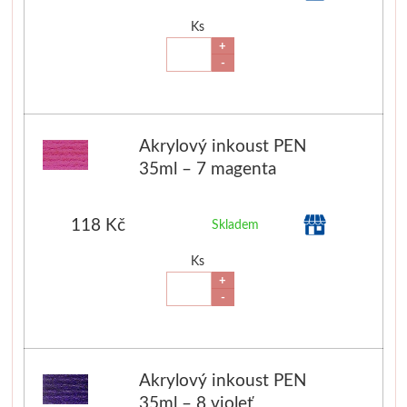
V prášku
Pro děti
Ks
+
-
Kyanotypie
Předškolá
Koh-i-noor
Školáci
Akrylový inkoust PEN
Tužky
Ostatní
35ml – 7 magenta
Pastelky
Smaltová
118 Kč
Skladem
Pastely
Krakelová
Ks
+
Kremer
Dekorativ
-
Pigmenty
Pískování
Akrylový inkoust PEN
Barvy
35ml – 8 violeť