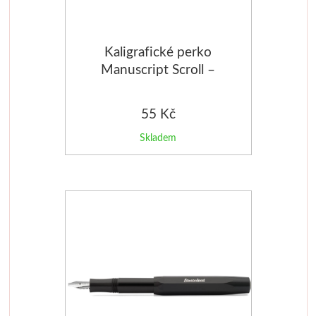
Stubai
Kaligrafické perko
Řezbářská dláta
Manuscript Scroll –
2,5mm DP251
Rydla
55 Kč
Umton
Skladem
Olej
Akvarel
Tempery
Uni Posca
Jednotlivě