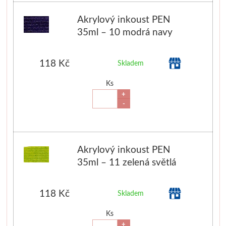
Basics
Akrylový inkoust PEN
35ml – 10 modrá navy
Heavy body
118 Kč
Skladem
Média
Ks
Mabef
+
-
Malířské stojany
Kufříky
Akrylový inkoust PEN
35ml – 11 zelená světlá
Magnani 1404
Jednotlivé papíry
118 Kč
Skladem
Ks
Bloky
+