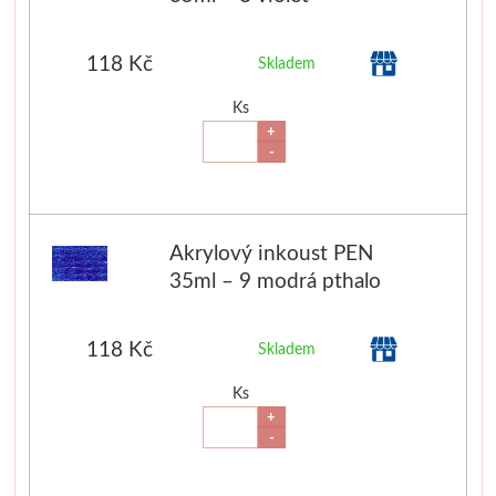
Média
118 Kč
Skladem
Kreul
Ks
+
Akryl
-
Textil
Hedvábí
Akrylový inkoust PEN
35ml – 9 modrá pthalo
Lascaux
118 Kč
Skladem
Akrylové barvy
Ks
Média
+
-
Liquitex