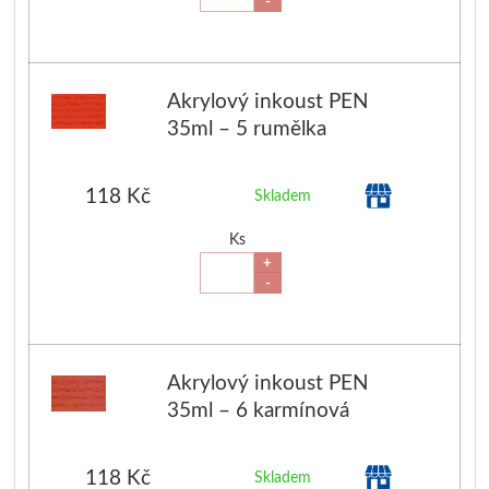
-
Luxusní
Řezací podložky
Skicovací knihy
Přírodní 
Pro prodejny
Do 500kč
Herend
Dna
Akrylový inkoust PEN
35ml – 5 rumělka
1000kč
Tašky a balení
Akvarelové štětce
Malování na 
2000kč
Hygiena
Široké
Kyanotypie
118 Kč
Skladem
Ks
Vzorníky
Pro kuchyňku
Charbonnel
Šablony
+
-
Knihy
Hlubotisk
Drátkování, k
Zlacení
Drátky
Akrylový inkoust PEN
Jacquard
Korálky
35ml – 6 karmínová
Tekuté
Kleště a 
118 Kč
Skladem