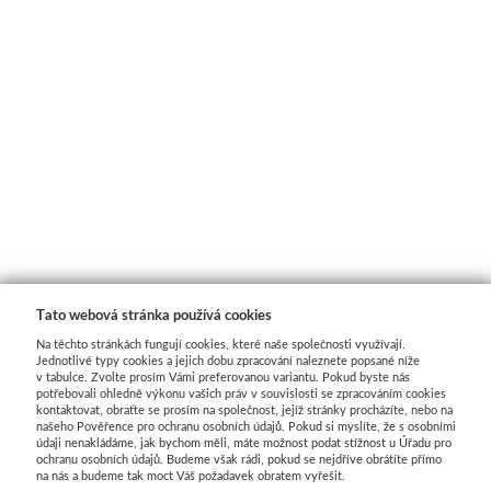
Tato webová stránka používá cookies
Na těchto stránkách fungují cookies, které naše společnosti využívají.
Jednotlivé typy cookies a jejich dobu zpracování naleznete popsané níže
v tabulce. Zvolte prosím Vámi preferovanou variantu. Pokud byste nás
potřebovali ohledně výkonu vašich práv v souvislosti se zpracováním cookies
kontaktovat, obraťte se prosím na společnost, jejíž stránky procházíte, nebo na
našeho Pověřence pro ochranu osobních údajů. Pokud si myslíte, že s osobními
údaji nenakládáme, jak bychom měli, máte možnost podat stížnost u Úřadu pro
ochranu osobních údajů. Budeme však rádi, pokud se nejdříve obrátíte přímo
na nás a budeme tak moct Váš požadavek obratem vyřešit.