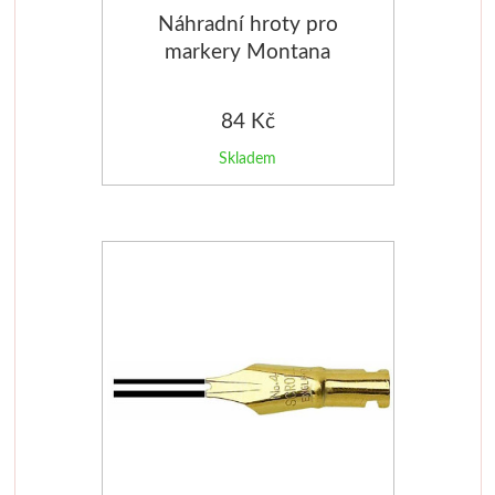
Náhradní hroty pro
Schmincke
markery Montana
15mm 3ks
Olej
84 Kč
Akryl
Skladem
Akvarel
Média
Speedball
Sítotisk
Linoryt
Glazury