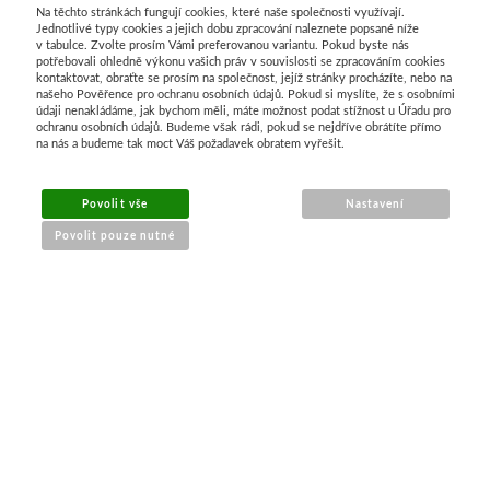
Na těchto stránkách fungují cookies, které naše společnosti využívají.
Manetti
Jednotlivé typy cookies a jejich dobu zpracování naleznete popsané níže
v tabulce. Zvolte prosím Vámi preferovanou variantu. Pokud byste nás
potřebovali ohledně výkonu vašich práv v souvislosti se zpracováním cookies
kontaktovat, obraťte se prosím na společnost, jejíž stránky procházíte, nebo na
Zlatící plátky
našeho Pověřence pro ochranu osobních údajů. Pokud si myslíte, že s osobními
údaji nenakládáme, jak bychom měli, máte možnost podat stížnost u Úřadu pro
ochranu osobních údajů. Budeme však rádi, pokud se nejdříve obrátíte přímo
Příslušenství
na nás a budeme tak moct Váš požadavek obratem vyřešit.
Meeden
Povolit vše
Nastavení
Povolit pouze nutné
Stojany
Palety
NÁKUP ONLINE
Ostatní pomůcky
doprava a platba
sledování zásilek
Mijello
obchodní podmínky
reklamace zboží
Akvarel