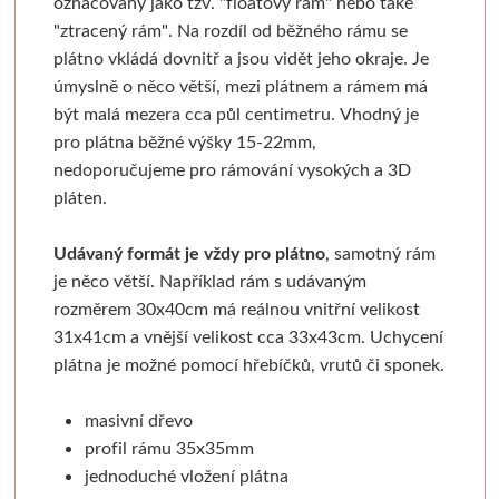
označovaný jako tzv. "floatový rám" nebo také
Pronájem
Mixed media
Pauzovací papír
Kaligrafie
Baohong
Se sklem
Pomůcky
Dekorování n
"ztracený rám". Na rozdíl od běžného rámu se
plátno vkládá dovnitř a jsou vidět jeho okraje. Je
Sešity a notesy
Stoly a židle
Speciální papíry
Perka a násadky
Kulaté rámy
Bloky
Dřevořezba
Křídové b
úmyslně o něco větší, mezi plátnem a rámem má
být malá mezera cca půl centimetru. Vhodný je
Jesle a úložný prostor
Notesy a sešity
Měkká vazba
Kaligrafické sady
Malé kulaté rámečky
Jednotlivé papíry
Dláta a nástroje
Barvy ve s
pro plátna běžné výšky 15-22mm,
nedoporučujeme pro rámování vysokých a 3D
Pěnové desky
Světla
Pevná vazba
Pera a štětce
Oválné rámy
Beavercraft
Dřevo a hmoty
Šablony
pláten.
Štětce
Pěnové "kapa" desky
Vytrhávací bločky
Kaligrafické fixy
Malé oválné rámečky
Dláta
Přípravky a přísluš
Nepálský ručn
Udávaný formát je vždy pro plátno
, samotný rám
je něco větší. Například rám s udávaným
Obálky
Pro akvarel
Řezací podložky
Pomůcky pro kresbu
Napínací rámy
Nože
Obrábění dřeva
Jednobar
rozměrem 30x40cm má reálnou vnitřní velikost
31x41cm a vnější velikost cca 33x43cm.
Uchycení
Pro olej a akryl
Nože a lepidla
Klasické
Fixativy
Jednotlivé napínací lišty
Pomůcky
Vytlačov
plátna je možné pomocí hřebíčků, vrutů či sponek.
Kartony, sololity
Široké a tupovací
Luxusní
Gumy a pryže
Borciani & Bonazzi
Sesponkované rámy
Mixované
masivní dřevo
profil rámu 35x35mm
Pouzdra a desky
Speciální
Akvarelové
Figuríny
Závěsné systémy
Unico
Květinov
jednoduché vložení plátna