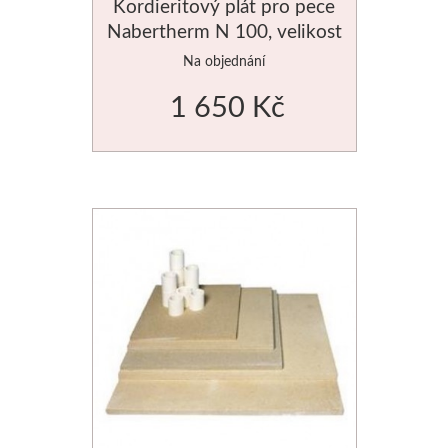
Kordieritový plát pro pece
Nabertherm N 100, velikost
Novinky
490x350mm
Na objednání
1 650 Kč