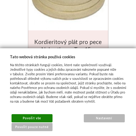
Kordieritový plát pro pece
Nabertherm Top45 a
Top60, průměr 350mm
Tato webová stránka používá cookies
Na objednání
Na těchto stránkách fungují cookies, které naše společnosti využívají.
930 Kč
Jednotlivé typy cookies a jejich dobu zpracování naleznete popsané níže
v tabulce. Zvolte prosím Vámi preferovanou variantu. Pokud byste nás
potřebovali ohledně výkonu vašich práv v souvislosti se zpracováním cookies
kontaktovat, obraťte se prosím na společnost, jejíž stránky procházíte, nebo na
našeho Pověřence pro ochranu osobních údajů. Pokud si myslíte, že s osobními
údaji nenakládáme, jak bychom měli, máte možnost podat stížnost u Úřadu pro
ochranu osobních údajů. Budeme však rádi, pokud se nejdříve obrátíte přímo
na nás a budeme tak moct Váš požadavek obratem vyřešit.
Povolit vše
Nastavení
Povolit pouze nutné