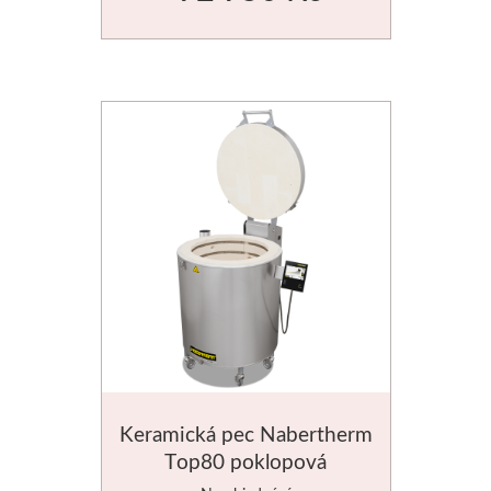
Stubai
Řezbářská dláta
Rydla
Umton
Olej
Akvarel
Tempery
Uni Posca
Keramická pec Nabertherm
Top80 poklopová
Jednotlivě