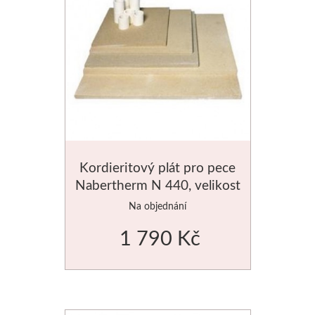
Kordieritový plát pro pece
Nabertherm N 440, velikost
550x360mm
Na objednání
1 790 Kč