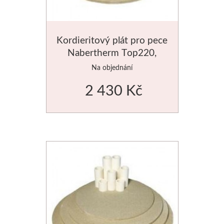
Kordieritový plát pro pece
Nabertherm Top220,
velikost 550mm
Na objednání
2 430 Kč