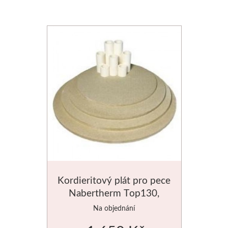
Kordieritový plát pro pece
Nabertherm Top130,
Top160 a Top190, průměr
Na objednání
520mm