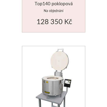
Top140 poklopová
Basics
Na objednání
Heavy body
128 350 Kč
Média
Mabef
Malířské stojany
Kufříky
Magnani 1404
Jednotlivé papíry
Bloky