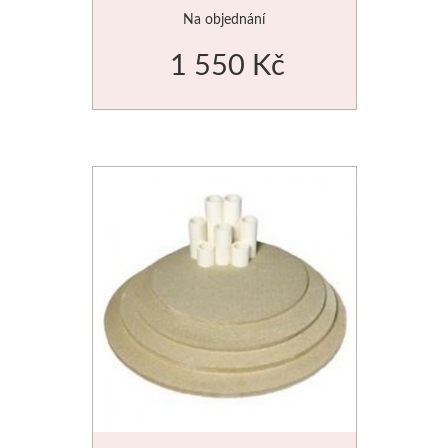
průměr 470mm
Na objednání
1 550 Kč