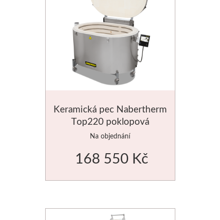
Dláta
Phoenix
Plátna
Barvy
Keramická pec Nabertherm
Špachtle
Top220 poklopová
Na objednání
Renesans
168 550 Kč
Olej
Akryl
Akvarel