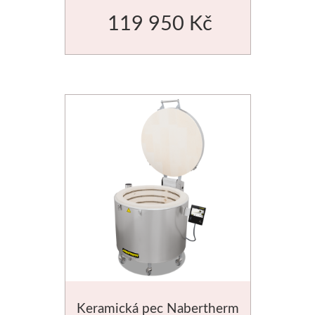
Média
119 950 Kč
Kreul
Akryl
Textil
Hedvábí
Lascaux
Akrylové barvy
Média
Liquitex
Keramická pec Nabertherm