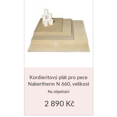
Kordieritový plát pro pece
Nabertherm N 660, velikost
550x500mm
Na objednání
2 890 Kč