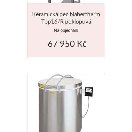
Manetti
Keramická pec Nabertherm
Top16/R poklopová
Zlatící plátky
Na objednání
Příslušenství
67 950 Kč
Meeden
Stojany
Palety
Ostatní pomůcky
Mijello
Akvarel