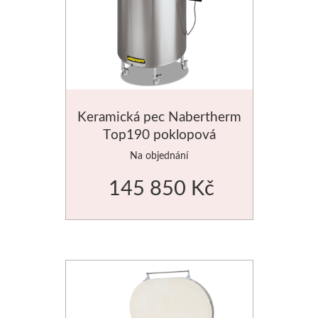
Jednotlivé barvy
Sady
Pomůcky
Keramická pec Nabertherm
Pébéo
Top190 poklopová
Na objednání
Akryl
145 850 Kč
Hobby
Pryskyřice
Pfeil - Swiss made
Rydla