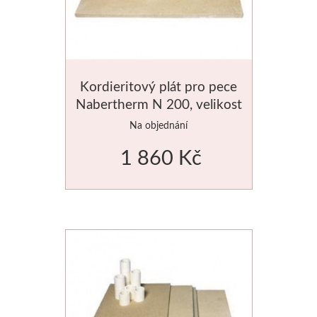
Kordieritový plát pro pece
Nabertherm N 200, velikost
490x420mm
Na objednání
1 860 Kč