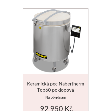
Schmincke
Olej
Akryl
Akvarel
Média
Speedball
Keramická pec Nabertherm
Sítotisk
Top60 poklopová
Linoryt
Na objednání
92 950 Kč
Glazury