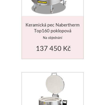
Palety a kazety
Kyblíky
Keramická pec Nabertherm
Top160 poklopová
Montana Cans
Na objednání
Montana Black
137 450 Kč
Montana Gold
Old Holland
Olejové barvy
Média
PanPastel