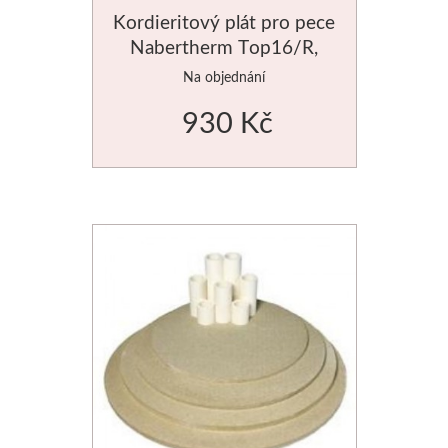
Kordieritový plát pro pece
Nabertherm Top16/R,
průměr 225mm
Na objednání
930 Kč