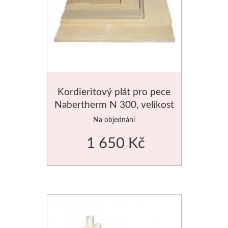
Kordieritový plát pro pece
Nabertherm N 300, velikost
500x320mm
Na objednání
1 650 Kč