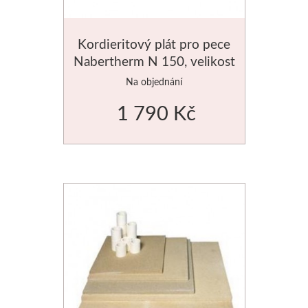
Kordieritový plát pro pece
Nabertherm N 150, velikost
490x400mm
Na objednání
1 790 Kč