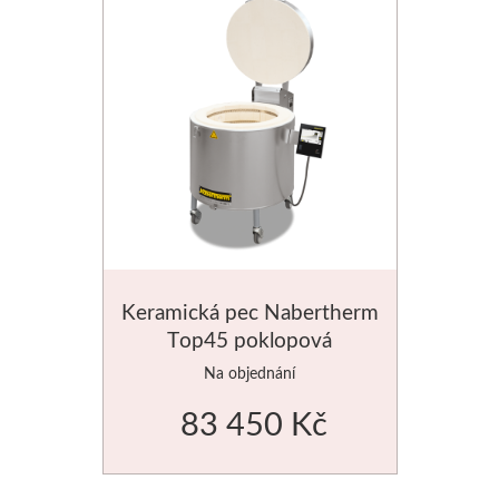
Štětce
Rosa
Akvarel
Akryl
Média
Keramická pec Nabertherm
Plátna
Top45 poklopová
Sennelier
Na objednání
83 450 Kč
Suché pastely
Olejové pastely