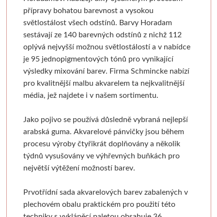
Vodové barvy
Mixed media
Pauzovací papír
Kaligrafie
Baohong
Se sklem
Pomůcky
Dekorování n
přípravy bohatou barevnost a vysokou
světlostálost všech odstínů.
Barvy Horadam
Sešity a notesy
Akvarelové tyčinky
Speciální papíry
Perka a násadky
Kulaté rámy
Bloky
Dřevořezba
Křídové b
sestávají ze 140 barevných odstínů z nichž 112
oplývá nejvyšší možnou světlostálostí a v nabídce
Stojany a nábytek
Notesy a sešity
Měkká vazba
Kaligrafické sady
Malé kulaté rámečky
Jednotlivé papíry
Dláta a nástroje
Barvy ve s
je 95 jednopigmentových tónů pro vynikající
výsledky mixování barev. Firma Schmincke nabízí
Pěnové desky
Ateliérové
Pevná vazba
Pera a štětce
Oválné rámy
Beavercraft
Dřevo a hmoty
Šablony
pro kvalitnější malbu akvarelem ta nejkvalitnější
média, jež najdete i v našem sortimentu.
Stolní a dekorační
Pěnové "kapa" desky
Vytrhávací bločky
Kaligrafické fixy
Malé oválné rámečky
Dláta
Přípravky a přísluš
Nepálský ručn
Jako pojivo se používá důsledně vybraná nejlepší
Obálky
Plenérové
Řezací podložky
Pomůcky pro kresbu
Napínací rámy
Nože
Obrábění dřeva
Jednobar
arabská guma. Akvarelové pánvičky jsou během
procesu výroby čtyřikrát doplňovány a několik
Pronájem
Nože a lepidla
Klasické
Fixativy
Jednotlivé napínací lišty
Pomůcky
Vytlačov
týdnů vysušovány ve výhřevných buňkách pro
největší výtěžení možností barev.
Kartony, sololity
Stoly a židle
Luxusní
Gumy a pryže
Borciani & Bonazzi
Sesponkované rámy
Mixované
Prvotřídní sada akvarelových barev zabalených v
Pouzdra a desky
Jesle a úložný prostor
Akvarelové
Figuríny
Závěsné systémy
Unico
Květinov
plechovém obalu praktickém pro použití této
techniky s vyklápěcí paletou obsahuje 36