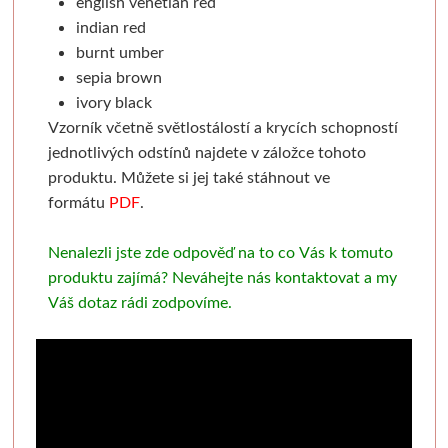
english venetian red
Zástěry
Štítky a samolepky
1000kč
Pastelky
Hmoty
indian red
burnt umber
Lepidla, lepící pásky
Další pomůcky
2000kč
Tužky
Pomůcky
sepia brown
ivory black
Malířská plátna
Tekutá
Fixy
Výroba pečet
Vzorník včetně světlostálostí a krycích schopností
jednotlivých odstínů najdete v záložce tohoto
Napnutá plátna
Tyčinková
Fabriano
Pečetidla
produktu. Můžete si jej také stáhnout ve
formátu
PDF
.
Plátna na desce
Lepící pásky
Akvarel
Pečetící 
Nenalezli jste zde odpověď na to co Vás k tomuto
V roli a metráži
Ostatní
Grafika
Enkaustika
produktu zajímá? Neváhejte nás kontaktovat a my
Váš dotaz rádi zodpovíme.
Nůžky, nože, řezáky
Speciální tvary
Kresba
Vosky
Pro napínání pláten
Nůžky
Hahnemühle
Pomůcky
Plátna na míru
Nože a řezáky
Akvarel
Pedig, pleten