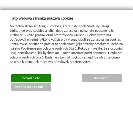
Dláta
Tato webová stránka používá cookies
Phoenix
Na těchto stránkách fungují cookies, které naše společnosti využívají.
Jednotlivé typy cookies a jejich dobu zpracování naleznete popsané níže
v tabulce. Zvolte prosím Vámi preferovanou variantu. Pokud byste nás
Plátna
potřebovali ohledně výkonu vašich práv v souvislosti se zpracováním cookies
kontaktovat, obraťte se prosím na společnost, jejíž stránky procházíte, nebo na
našeho Pověřence pro ochranu osobních údajů. Pokud si myslíte, že s osobními
údaji nenakládáme, jak bychom měli, máte možnost podat stížnost u Úřadu pro
Barvy
ochranu osobních údajů. Budeme však rádi, pokud se nejdříve obrátíte přímo
na nás a budeme tak moct Váš požadavek obratem vyřešit.
Špachtle
Povolit vše
Nastavení
Renesans
Povolit pouze nutné
Olej
NÁKUP ONLINE
Akryl
doprava a platba
Akvarel
sledování zásilek