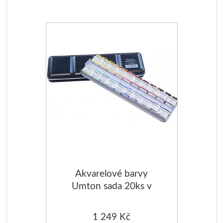
Manetti
Zlatící plátky
Příslušenství
Meeden
Stojany
Palety
Ostatní pomůcky
Akvarelové barvy
Umton sada 20ks v
Mijello
kovové kazetě
Akvarel
1 249 Kč