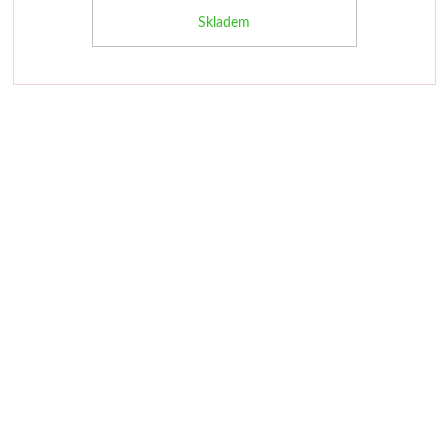
Skladem
Palety a kazety
Kyblíky
Montana Cans
Montana Black
Montana Gold
Old Holland
Olejové barvy
Média
PanPastel