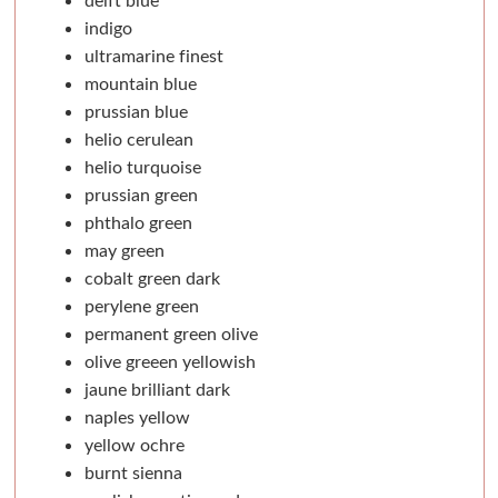
Špachtle
Transportní
Technická kresba
Sady
Dekupáž
indigo
ultramarine finest
Klasické
Reportovací
Fixy
Daniel Smith
Přípravky
mountain blue
prussian blue
Speciální
Spisovky
Suchá média
Jednotlivě
Rámečky 
helio cerulean
helio turquoise
Archivace, organizace
Široké
Papíry
Sady
Polotovary, 
prussian green
phthalo green
Obalový materiál
S kovovou rukojetí
Pravítka a pomůcky
Média
Polystyre
may green
cobalt green dark
Sady špachtlí
Tašky
Dárkové sady
Da Vinci
Dřevěné
perylene green
permanent green olive
Pomůcky pro malbu
Balicí papíry
Dárkové poukazy
Přírodní štětce
Papírové
olive greeen yellowish
jaune brilliant dark
Palety
Krabice
Luxusní
Syntetické
Ostatní
naples yellow
yellow ochre
Kufříky a boxy
Fólie
Do 500kč
Faber-Castell
Výroba papír
burnt sienna