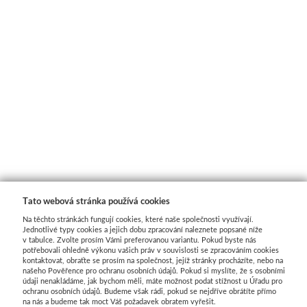
Média
Kreul
Akryl
Textil
Hedvábí
Lascaux
Tato webová stránka používá cookies
Na těchto stránkách fungují cookies, které naše společnosti využívají.
Akrylové barvy
Jednotlivé typy cookies a jejich dobu zpracování naleznete popsané níže
v tabulce. Zvolte prosím Vámi preferovanou variantu. Pokud byste nás
potřebovali ohledně výkonu vašich práv v souvislosti se zpracováním cookies
Média
kontaktovat, obraťte se prosím na společnost, jejíž stránky procházíte, nebo na
našeho Pověřence pro ochranu osobních údajů. Pokud si myslíte, že s osobními
údaji nenakládáme, jak bychom měli, máte možnost podat stížnost u Úřadu pro
Liquitex
ochranu osobních údajů. Budeme však rádi, pokud se nejdříve obrátíte přímo
na nás a budeme tak moct Váš požadavek obratem vyřešit.