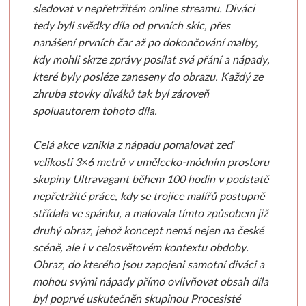
sledovat v nepřetržitém online streamu. Diváci
Bločky, štítky, etikety
V sadě
Pravítka
Formátování na míru
Kolinsky
Potištěné
tedy byli svědky díla od prvních skic, přes
nanášení prvních čar až po dokončování malby,
Přírodní
Samolepicí bločky
Ostatní pomůcky
Procesisté
Sady štětců
Vosková b
kdy mohli skrze zprávy posílat svá přání a nápady,
které byly posléze zaneseny do obrazu. Každý ze
Příslušenství
Štítky do tiskárny
Papíry pro kresbu
Clairefontaine
Reprodukce
Ovčí vlna, pls
zhruba stovky diváků tak byl zároveň
spoluautorem tohoto díla.
Špachtle
Pořadače, šanony
Pro tužku a uhel
Akvarelové papíry
Ovčí vlna
Celá akce vznikla z nápadu pomalovat zeď
Klasické
Kroužkové pořadače
Pro pastel
Skicáky
Pro plstěn
velikosti 3×6 metrů v umělecko-módním prostoru
skupiny Ultravagant během 100 hodin v podstatě
Speciální
Chrániče
Pro pastelky
Copic
Výrobky a
nepřetržité práce, kdy se trojice malířů postupně
střídala ve spánku, a malovala tímto způsobem již
Široké
Pouzdra
Mixed media
Sketch
Mozaiky a vit
druhý obraz, jehož koncept nemá nejen na české
scéně, ale i v celosvětovém kontextu obdoby.
Desky, spisovky
S kovovou rukojetí
Pro kaligrafii
Classic
Mozaiky
Obraz, do kterého jsou zapojeni samotní diváci a
mohou svými nápady přímo ovlivňovat obsah díla
Sady špachtlí
S klipem
Černé
Ciao
Příslušens
byl poprvé uskutečněn skupinou Procesisté