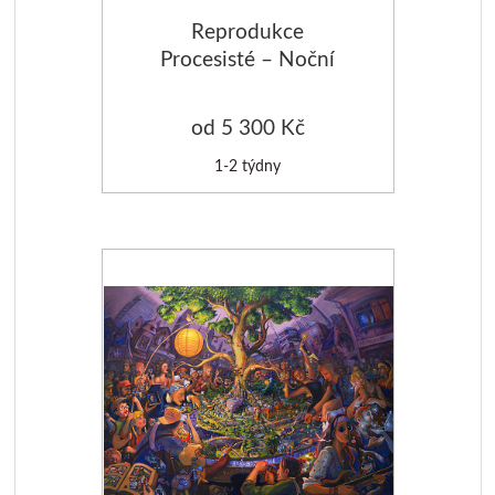
Reprodukce
Manetti
Procesisté – Noční
Zlatící plátky
od 5 300 Kč
Příslušenství
1-2 týdny
Meeden
Stojany
Palety
Ostatní pomůcky
Mijello
Akvarel