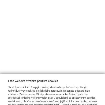
Schmincke
Olej
Akryl
Akvarel
Média
Speedball
Sítotisk
Tato webová stránka používá cookies
Na těchto stránkách fungují cookies, které naše společnosti využívají.
Linoryt
Jednotlivé typy cookies a jejich dobu zpracování naleznete popsané níže
v tabulce. Zvolte prosím Vámi preferovanou variantu. Pokud byste nás
potřebovali ohledně výkonu vašich práv v souvislosti se zpracováním cookies
kontaktovat, obraťte se prosím na společnost, jejíž stránky procházíte, nebo na
Glazury
našeho Pověřence pro ochranu osobních údajů. Pokud si myslíte, že s osobními