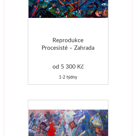
Jednotlivé barvy
Sady
Reprodukce
Pomůcky
Procesisté – Zahrada
přání
Pébéo
od 5 300 Kč
Akryl
1-2 týdny
Hobby
Pryskyřice
Pfeil - Swiss made
Rydla