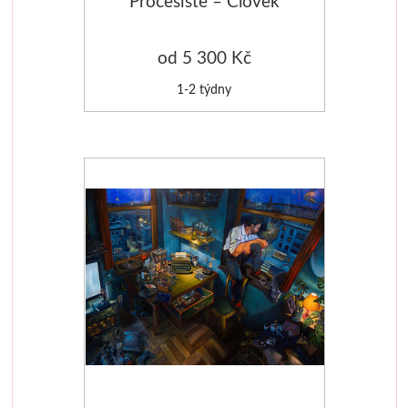
Procesisté – Člověk
Basics
od 5 300 Kč
Heavy body
1-2 týdny
Média
Mabef
Malířské stojany
Kufříky
Magnani 1404
Jednotlivé papíry
Bloky