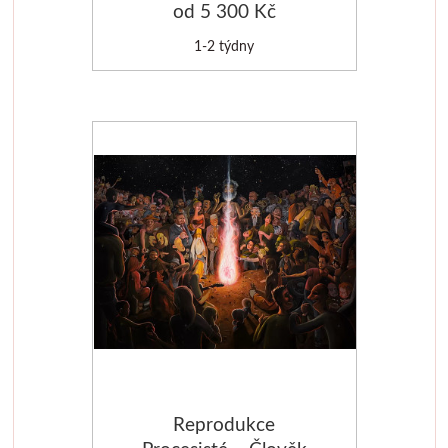
od 5 300 Kč
Média
1-2 týdny
Kreul
Akryl
Textil
Hedvábí
Lascaux
Akrylové barvy
Média
Reprodukce
Liquitex