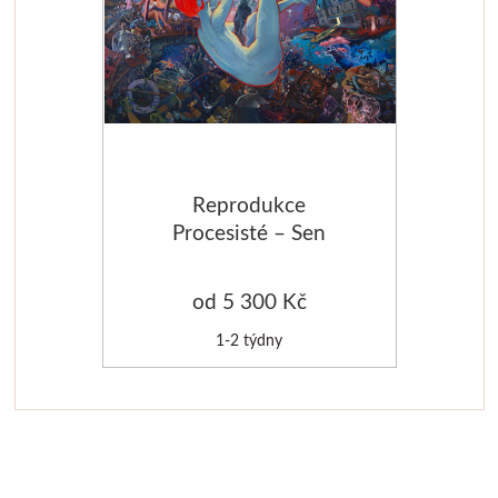
Dláta
Phoenix
Plátna
Reprodukce
Barvy
Procesisté – Sen
Špachtle
od 5 300 Kč
Renesans
1-2 týdny
Olej
Akryl
Akvarel