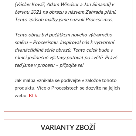
(Václav Kovář, Adam Windsor a Jan Simandl) v
Pomůcky pro malbu
Transportní
Technická kresba
Sady
Dekupáž
červnu 2021 na obrazu s názvem Zahrada přání.
Tento způsob malby jsme nazvali Procesismus.
Palety
Reportovací
Fixy
Daniel Smith
Přípravky
Tento obraz byl počátkem nového výtvarného
Kufříky a boxy
Spisovky
Suchá média
Jednotlivě
Rámečky 
směru – Procesismu. Inspiroval nás k vytvoření
dvanáctidílné série obrazů. Tento celek bude v
Archivace, organizace
Zástěry
Papíry
Sady
Polotovary, 
rámci jedinečné výstavy putovat po světě. Právě
teď jsme v procesu – připojte se!
Obalový materiál
Další pomůcky
Pravítka a pomůcky
Média
Polystyre
Jak malba vznikala se podívejte v záložce tohoto
Malířská plátna
Tašky
Dárkové sady
Da Vinci
Dřevěné
produktu. Více o Procesistech se dozvíte na jejich
webu:
Klik
Napnutá plátna
Balicí papíry
Dárkové poukazy
Přírodní štětce
Papírové
Plátna na desce
Krabice
Luxusní
Syntetické
Ostatní
VARIANTY ZBOŽÍ
V roli a metráži
Fólie
Do 500kč
Faber-Castell
Výroba papír