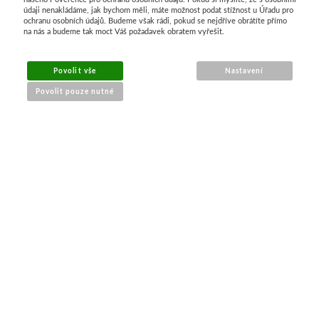
údaji nenakládáme, jak bychom měli, máte možnost podat stížnost u Úřadu pro
ochranu osobních údajů. Budeme však rádi, pokud se nejdříve obrátíte přímo
Stubai
na nás a budeme tak moct Váš požadavek obratem vyřešit.
Řezbářská dláta
Povolit vše
Nastavení
Povolit pouze nutné
Rydla
Umton
NÁKUP ONLINE
Olej
doprava a platba
sledování zásilek
Akvarel
obchodní podmínky
reklamace zboží
Tempery
Uni Posca
PRO ZÁKAZNÍKY
Jednotlivě