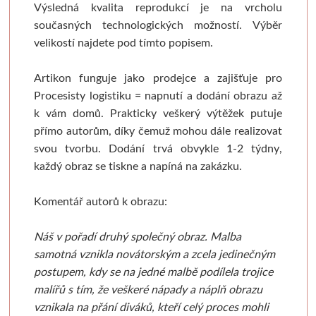
Výsledná kvalita reprodukcí je na vrcholu
Pronájem
Mixed media
Pauzovací papír
Kaligrafie
Baohong
Se sklem
Pomůcky
Dekorování n
současných technologických možností. Výběr
velikostí najdete pod tímto popisem.
Sešity a notesy
Stoly a židle
Speciální papíry
Perka a násadky
Kulaté rámy
Bloky
Dřevořezba
Křídové b
Artikon funguje jako prodejce a zajišťuje pro
Jesle a úložný prostor
Notesy a sešity
Měkká vazba
Kaligrafické sady
Malé kulaté rámečky
Jednotlivé papíry
Dláta a nástroje
Barvy ve s
Procesisty logistiku = napnutí a dodání obrazu až
k vám domů. Prakticky veškerý výtěžek putuje
Pěnové desky
Světla
Pevná vazba
Pera a štětce
Oválné rámy
Beavercraft
Dřevo a hmoty
Šablony
přímo autorům, díky čemuž mohou dále realizovat
svou tvorbu. Dodání trvá obvykle 1-2 týdny,
Štětce
Pěnové "kapa" desky
Vytrhávací bločky
Kaligrafické fixy
Malé oválné rámečky
Dláta
Přípravky a přísluš
Nepálský ručn
každý obraz se tiskne a napíná na zakázku.
Obálky
Pro akvarel
Řezací podložky
Pomůcky pro kresbu
Napínací rámy
Nože
Obrábění dřeva
Jednobar
Komentář autorů k obrazu:
Pro olej a akryl
Nože a lepidla
Klasické
Fixativy
Jednotlivé napínací lišty
Pomůcky
Vytlačov
Náš v pořadí druhý společný obraz. Malba
samotná vznikla novátorským a zcela jedinečným
Kartony, sololity
Široké a tupovací
Luxusní
Gumy a pryže
Borciani & Bonazzi
Sesponkované rámy
Mixované
postupem, kdy se na jedné malbě podílela trojice
malířů s tím, že veškeré nápady a náplň obrazu
Pouzdra a desky
Speciální
Akvarelové
Figuríny
Závěsné systémy
Unico
Květinov
vznikala na přání diváků, kteří celý proces mohli