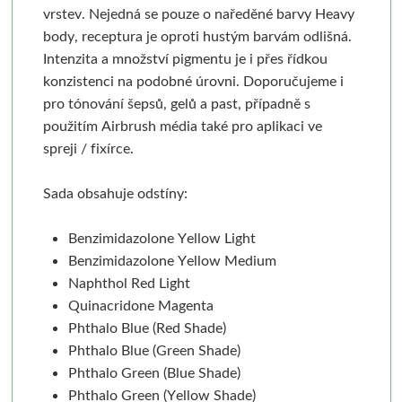
Ateliérové
Mixed media
Pauzovací papír
Kaligrafie
Baohong
Se sklem
Pomůcky
Dekorování n
vrstev.
Nejedná se pouze o naředěné barvy Heavy
body, receptura je oproti hustým barvám odlišná.
Sešity a notesy
Stolní a dekorační
Speciální papíry
Perka a násadky
Kulaté rámy
Bloky
Dřevořezba
Křídové b
Intenzita a množství pigmentu je i přes řídkou
konzistenci na podobné úrovni.
Doporučujeme i
Plenérové
Notesy a sešity
Měkká vazba
Kaligrafické sady
Malé kulaté rámečky
Jednotlivé papíry
Dláta a nástroje
Barvy ve s
pro tónování šepsů, gelů a past, případně s
použitím Airbrush média také pro aplikaci ve
Pěnové desky
Pronájem
Pevná vazba
Pera a štětce
Oválné rámy
Beavercraft
Dřevo a hmoty
Šablony
spreji / fixírce.
Stoly a židle
Pěnové "kapa" desky
Vytrhávací bločky
Kaligrafické fixy
Malé oválné rámečky
Dláta
Přípravky a přísluš
Nepálský ručn
Sada obsahuje odstíny:
Obálky
Jesle a úložný prostor
Řezací podložky
Pomůcky pro kresbu
Napínací rámy
Nože
Obrábění dřeva
Jednobar
Benzimidazolone Yellow Light
Benzimidazolone Yellow Medium
Světla
Nože a lepidla
Klasické
Fixativy
Jednotlivé napínací lišty
Pomůcky
Vytlačov
Naphthol Red Light
Quinacridone Magenta
Štětce
Kartony, sololity
Luxusní
Gumy a pryže
Borciani & Bonazzi
Sesponkované rámy
Mixované
Phthalo Blue (Red Shade)
Phthalo Blue (Green Shade)
Pouzdra a desky
Pro akvarel
Akvarelové
Figuríny
Závěsné systémy
Unico
Květinov
Phthalo Green (Blue Shade)
Phthalo Green (Yellow Shade)