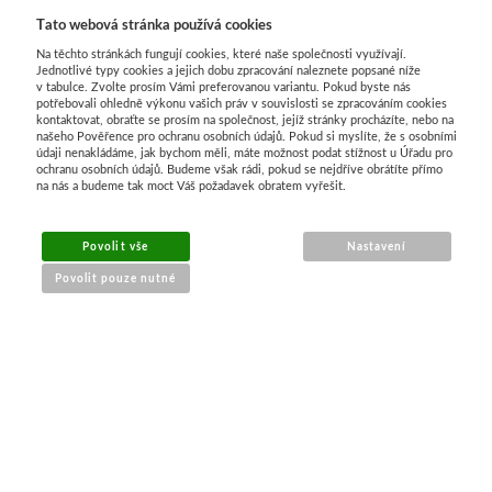
Tato webová stránka používá cookies
Manetti
Na těchto stránkách fungují cookies, které naše společnosti využívají.
Jednotlivé typy cookies a jejich dobu zpracování naleznete popsané níže
Zlatící plátky
v tabulce. Zvolte prosím Vámi preferovanou variantu. Pokud byste nás
potřebovali ohledně výkonu vašich práv v souvislosti se zpracováním cookies
kontaktovat, obraťte se prosím na společnost, jejíž stránky procházíte, nebo na
našeho Pověřence pro ochranu osobních údajů. Pokud si myslíte, že s osobními
Příslušenství
údaji nenakládáme, jak bychom měli, máte možnost podat stížnost u Úřadu pro
ochranu osobních údajů. Budeme však rádi, pokud se nejdříve obrátíte přímo
na nás a budeme tak moct Váš požadavek obratem vyřešit.
Meeden
Povolit vše
Stojany
Nastavení
Povolit pouze nutné
Palety
NÁKUP ONLINE
Ostatní pomůcky
Mijello
doprava a platba
sledování zásilek
Akvarel
obchodní podmínky