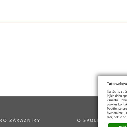
Tato webová
Na těchto strá
jejich dobu zp
variantu. Poku
cookies kontak
Pověřence pro 
bychom měli, 
rádi, pokud se
RO ZÁKAZNÍKY
O SPOLEČNOSTI