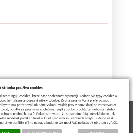
 stránka používá cookies
nkách fungují cookies, které naše společnosti využívají. Jednotlivé typy cookies a
racování naleznete popsané níže v tabulce. Zvolte prosím Vámi preferovanou
d byste nás potřebovali ohledně výkonu vašich práv v souvislosti se zpracováním
tovat, obraťte se prosím na společnost, jejíž stránky procházíte, nebo na našeho
ochranu osobních údajů. Pokud si myslíte, že s osobními údaji nenakládáme, jak
máte možnost podat stížnost u Úřadu pro ochranu osobních údajů. Budeme však
 nejdříve obrátíte přímo na nás a budeme tak moct Váš požadavek obratem vyřešit.
INSPIRACE UMĚLCI