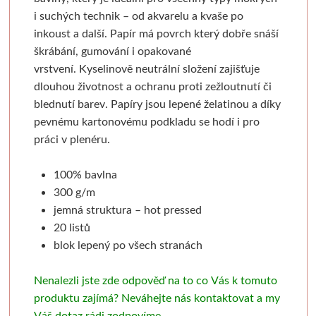
Pronájem
Grafické
Pauzovací papír
Kaligrafie
Baohong
Se sklem
Pomůcky
Dekorování n
i suchých technik – od akvarelu a kvaše po
inkoust a další. Papír má povrch který dobře snáší
Sešity a notesy
Stoly a židle
Barevné
Perka a násadky
Kulaté rámy
Bloky
Dřevořezba
Křídové b
škrábání, gumování i opakované
vrstvení.
Kyselinově neutrální složení zajišťuje
Jesle a úložný prostor
Mixed media
Měkká vazba
Kaligrafické sady
Malé kulaté rámečky
Jednotlivé papíry
Dláta a nástroje
Barvy ve s
dlouhou životnost a ochranu proti zežloutnutí či
blednutí barev.
Papíry jsou lepené želatinou a d
íky
Světla
Speciální papíry
Pevná vazba
Pera a štětce
Oválné rámy
Beavercraft
Dřevo a hmoty
Šablony
pevnému kartonovému podkladu se hodí i pro
práci v plenéru.
Štětce
Notesy a sešity
Vytrhávací bločky
Kaligrafické fixy
Malé oválné rámečky
Dláta
Přípravky a přísluš
Nepálský ručn
100% bavlna
Pěnové desky
Obálky
Pro akvarel
Pomůcky pro kresbu
Napínací rámy
Nože
Obrábění dřeva
Jednobar
300 g/m
jemná struktura – hot pressed
Pro olej a akryl
Pěnové "kapa" desky
Klasické
Fixativy
Jednotlivé napínací lišty
Pomůcky
Vytlačov
20 listů
blok lepený po všech stranách
Široké a tupovací
Řezací podložky
Luxusní
Gumy a pryže
Borciani & Bonazzi
Sesponkované rámy
Mixované
Nenalezli jste zde odpověď na to co Vás k tomuto
Speciální
Nože a lepidla
Akvarelové
Figuríny
Závěsné systémy
Unico
Květinov
produktu zajímá? Neváhejte nás kontaktovat a my
Váš dotaz rádi zodpovíme.