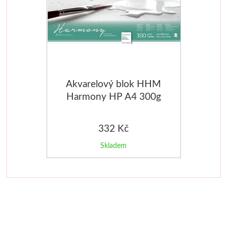
Vzorníky
V prášku
Pro děti
Kyanotypie
Předškolá
Koh-i-noor
Školáci
Akvarelový blok HHM
Tužky
Ostatní
Harmony HP A4 300g
Pastelky
Smaltová
332 Kč
Pastely
Krakelová
Skladem
Kremer
Dekorativ
Pigmenty
Pískování
Barvy