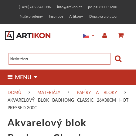
(+420) 602 641 086
info@artikon.cz
po-pá: 8:00-16:00
Naše prodejny
Inspirace
Artikon+
Doprava a platba
 MENU 
DOMŮ
MATERIÁLY
PAPÍRY A BLOKY
MALBA
KRESBA
GRAFIKA
OSTATNÍ TECHNIKY
AKVARELOVÝ BLOK BAOHONG CLASSIC 26X38CM HOT
Olejové barvy
Fixy, markery
Linoryt
Zlacení
PRESSED 300G
MATERIÁLY
RÁMOVÁNÍ
KERAMIKA
TVOŘENÍ
Akvarelový blok
Malířská plátna
Jednotlivě
Designerské
Zakázkové rámování
Linorytové barvy
Keramické hlíny
Pasty a barvy
Malování na t
KURZY
PAPÍRNICTVÍ
NAŠE ZNAČKY