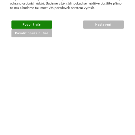
ochranu osobních údajů. Budeme však rádi, pokud se nejdříve obrátíte přímo
Manetti
na nás a budeme tak moct Váš požadavek obratem vyřešit.
Zlatící plátky
Povolit vše
Nastavení
Povolit pouze nutné
Příslušenství
NÁKUP ONLINE
Meeden
Stojany
doprava a platba
sledování zásilek
Palety
obchodní podmínky
reklamace zboží
Ostatní pomůcky
Mijello
PRO ZÁKAZNÍKY
Akvarel