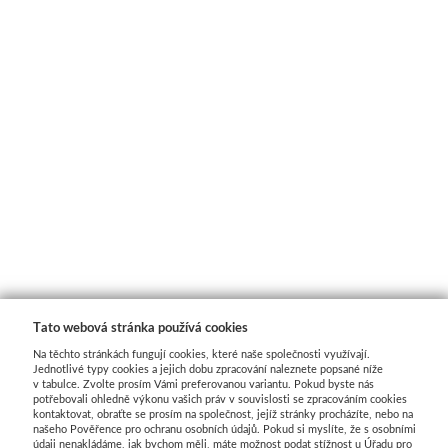
Basics
Heavy body
Média
Mabef
Malířské stojany
Kufříky
Magnani 1404
Tato webová stránka používá cookies
Na těchto stránkách fungují cookies, které naše společnosti využívají.
Jednotlivé typy cookies a jejich dobu zpracování naleznete popsané níže
Jednotlivé papíry
v tabulce. Zvolte prosím Vámi preferovanou variantu. Pokud byste nás
potřebovali ohledně výkonu vašich práv v souvislosti se zpracováním cookies
kontaktovat, obraťte se prosím na společnost, jejíž stránky procházíte, nebo na
Bloky
našeho Pověřence pro ochranu osobních údajů. Pokud si myslíte, že s osobními
údaji nenakládáme, jak bychom měli, máte možnost podat stížnost u Úřadu pro