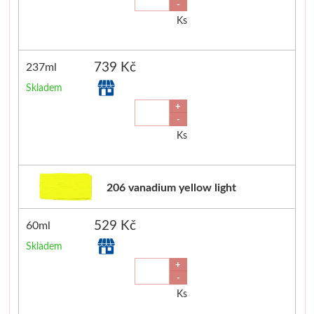
-
Basics
Ks
Heavy body
739 Kč
237ml
Skladem
Média
+
-
Mabef
Ks
Malířské stojany
206 vanadium yellow light
Kufříky
529 Kč
60ml
Magnani 1404
Skladem
Jednotlivé papíry
+
-
Ks
Bloky