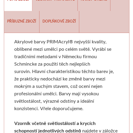
Batohy, penály, pouzdra
V sadě
Tekutá
Tužky
Moderní styl
Pěnové desky
Sušící regály
Pistole a příslušens
Výroba mýdl
Laky a média
Tyčinková
Batohy
Verzatilky a mikrotužky
Pro plátna
Podložky
Rulety
Graffiti
Mýdlové 
PŘÍBUZNÉ ZBOŽÍ
DOPLŇKOVÉ ZBOŽÍ
Příslušenství
Lepící pásky
Zipové penály
Sady tužek
Akashiya
Floatové rámy
Skobliny
Barvy ve spreji
Formy
Akrylové barvy
PRIMAcryl®
nejvyšší kvality,
Papíry a bloky
Vodové barvy
Krabičky
Kreslířské sety
Hliníkové rámy
Štětce
Hladítka
Markery a fixy
Barvy a v
oblíbené mezi umělci po celém světě. Vyrábí se
tradičními metodami v Německu firmou
Akvarelové tyčinky
Na kresbu
Stojánky
Uhly, rudky, sépie
Klasické
Fixy
Gelli plate
Trysky
Ze dřeva a pa
Schmincke za použití těch nejlepších
surovin.
Hlavní charakteristikou těchto barev je,
Stojany a nábytek
Na akvarel
Organizace
Tuše a inkousty
Výměnné
Tradiční kaligrafie
Grafické papíry
Příslušenství pro gr
Krabičky 
že prakticky nedochází ke změně barvy mezi
mokrým a suchým stavem, což ocení nejen
Papíry
Ateliérové
Na malbu
Pro kresbu
Blondelové rámy
Artiteq
Sítotisk
Knihařina
Dekorace
profesionální umělci
.
Barvy mají vysokou
světlostálost, výrazné odstíny a ideální
Stolní a dekorační
Grafické
Copy papír
Akrylové inkousty
Clip rámy
Jednotlivé komponenty
Dřevoryt
Knihařská plátna
Ostatní
konzistenci. Vřele doporučujeme.
Plenérové
Barevné
Barevný papír
Inkousty na airbrush
S plexisklem
Sady
Lepenka
Papírové 
Vzorník včetně světlostálostí a krycích
schopností jednotlivých odstínů
najdete v záložce