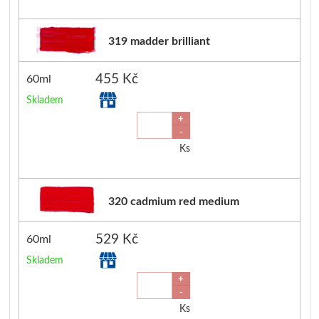
319 madder brilliant
455 Kč
60ml
Skladem
+
-
Ks
320 cadmium red medium
529 Kč
60ml
Skladem
+
-
Ks