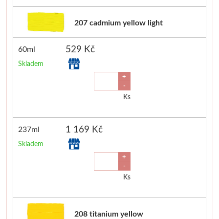
Manetti
207 cadmium yellow light
Zlatící plátky
529 Kč
60ml
Příslušenství
Skladem
+
-
Meeden
Ks
Stojany
1 169 Kč
237ml
Palety
Skladem
+
Ostatní pomůcky
-
Ks
Mijello
Akvarel
208 titanium yellow