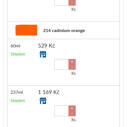
-
Ks
Štětce
Rosa
214 cadmium orange
Akvarel
529 Kč
60ml
Akryl
Skladem
+
Média
-
Ks
Plátna
1 169 Kč
237ml
Sennelier
Skladem
+
Suché pastely
-
Ks
Olejové pastely