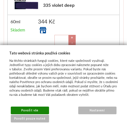
335 violet deep
344 Kč
60ml
Skladem
+
-
Ks
Tato webová stránka používá cookies
Na těchto stránkách fungují cookies, které naše společnosti využívají.
Jednotlivé typy cookies a jejich dobu zpracování naleznete popsané níže
v tabulce. Zvolte prosím Vámi preferovanou variantu. Pokud byste nás
343 cadmium red light hue
potřebovali ohledně výkonu vašich práv v souvislosti se zpracováním cookies
kontaktovat, obraťte se prosím na společnost, jejíž stránky procházíte, nebo na
našeho Pověřence pro ochranu osobních údajů. Pokud si myslíte, že s osobními
344 Kč
60ml
údaji nenakládáme, jak bychom měli, máte možnost podat stížnost u Úřadu pro
ochranu osobních údajů. Budeme však rádi, pokud se nejdříve obrátíte přímo
Skladem
na nás a budeme tak moct Váš požadavek obratem vyřešit.
+
-
Povolit vše
Nastavení
Ks
Povolit pouze nutné