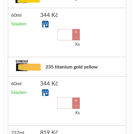
V sadách
344 Kč
60ml
Skladem
Winsor & Newton
+
-
Barvy
Ks
Tuše
235 titanium gold yellow
Média
344 Kč
60ml
Pomůcky
Skladem
+
Zlatá loď
-
Ks
Malířská plátna
819 Kč
Štětce
237ml