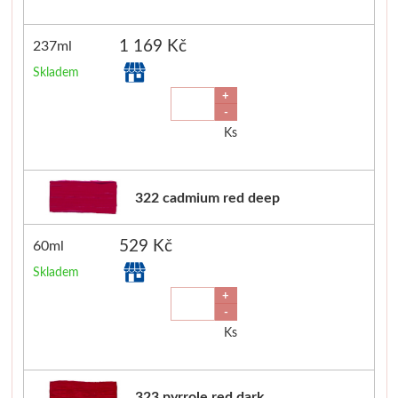
1 169 Kč
237ml
Skladem
+
-
Ks
322 cadmium red deep
529 Kč
60ml
Skladem
+
-
Ks
323 pyrrole red dark