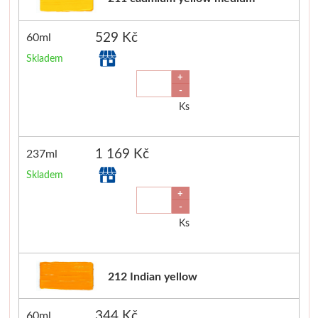
Jednotlivé barvy
529 Kč
60ml
Sady
Skladem
+
-
Pomůcky
Ks
Pébéo
1 169 Kč
237ml
Akryl
Skladem
+
Hobby
-
Ks
Pryskyřice
Pfeil - Swiss made
212 Indian yellow
Rydla
344 Kč
60ml