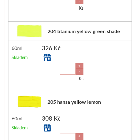
-
Média
Ks
Kreul
204 titanium yellow green shade
Akryl
326 Kč
60ml
Textil
Skladem
+
Hedvábí
-
Ks
Lascaux
Akrylové barvy
205 hansa yellow lemon
Média
308 Kč
60ml
Skladem
Liquitex
+