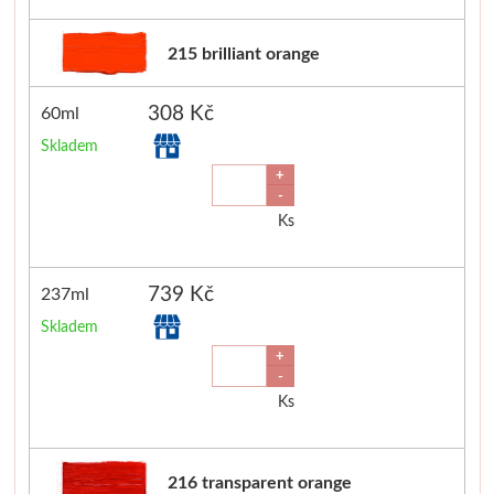
Schmincke
215 brilliant orange
Olej
308 Kč
60ml
Skladem
Akryl
+
-
Akvarel
Ks
Média
739 Kč
237ml
Speedball
Skladem
+
Sítotisk
-
Ks
Linoryt
216 transparent orange
Glazury