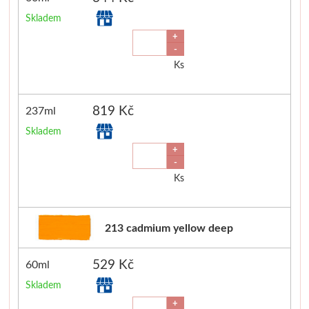
Skladem
Dláta
+
-
Phoenix
Ks
Plátna
819 Kč
237ml
Barvy
Skladem
+
Špachtle
-
Ks
Renesans
213 cadmium yellow deep
Olej
529 Kč
60ml
Akryl
Skladem
Akvarel
+