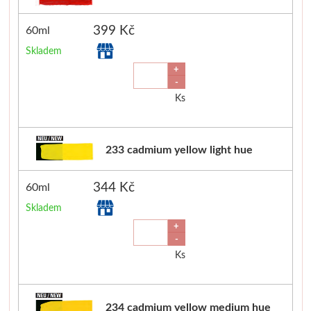
Stubai
399 Kč
60ml
Skladem
Řezbářská dláta
+
-
Rydla
Ks
Umton
233 cadmium yellow light hue
Olej
344 Kč
60ml
Akvarel
Skladem
+
Tempery
-
Ks
Uni Posca
Jednotlivě
234 cadmium yellow medium hue