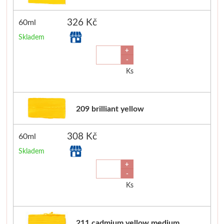
Palety a kazety
326 Kč
60ml
Skladem
Kyblíky
+
-
Montana Cans
Ks
Montana Black
209 brilliant yellow
Montana Gold
308 Kč
60ml
Old Holland
Skladem
+
Olejové barvy
-
Ks
Média
PanPastel
211 cadmium yellow medium