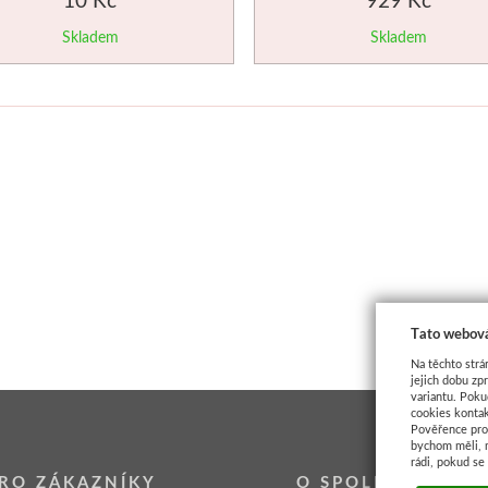
Skladem
Skladem
Tato webová
Na těchto strá
jejich dobu zp
variantu. Poku
cookies kontak
Pověřence pro 
bychom měli, 
rádi, pokud se
RO ZÁKAZNÍKY
O SPOLEČNOSTI