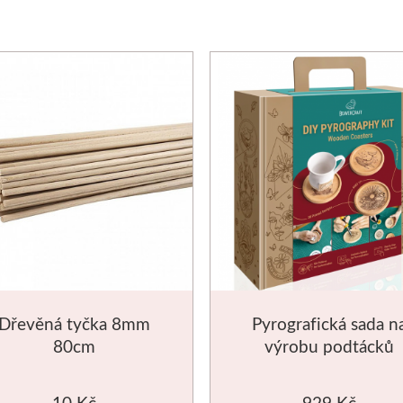
Dřevěná tyčka 8mm
Pyrografická sada n
80cm
výrobu podtácků
BeaverCraft
10 Kč
929 Kč