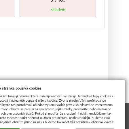
Skladem
 stránka používá cookies
nkách fungují cookies, které naše společnosti využívají. Jednotlivé typy cookies a
racování naleznete popsané níže v tabulce. Zvolte prosím Vámi preferovanou
d byste nás potřebovali ohledně výkonu vašich práv v souvislosti se zpracováním
tovat, obraťte se prosím na společnost, jejíž stránky procházíte, nebo na našeho
ochranu osobních údajů. Pokud si myslíte, že s osobními údaji nenakládáme, jak
máte možnost podat stížnost u Úřadu pro ochranu osobních údajů. Budeme však
 nejdříve obrátíte přímo na nás a budeme tak moct Váš požadavek obratem vyřešit.
INSPIRACE UMĚLCI