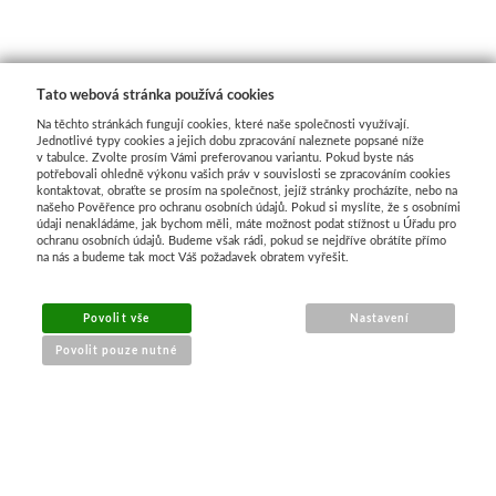
Média
Kreul
Tato webová stránka používá cookies
Na těchto stránkách fungují cookies, které naše společnosti využívají.
Akryl
Jednotlivé typy cookies a jejich dobu zpracování naleznete popsané níže
v tabulce. Zvolte prosím Vámi preferovanou variantu. Pokud byste nás
potřebovali ohledně výkonu vašich práv v souvislosti se zpracováním cookies
Textil
kontaktovat, obraťte se prosím na společnost, jejíž stránky procházíte, nebo na
našeho Pověřence pro ochranu osobních údajů. Pokud si myslíte, že s osobními
údaji nenakládáme, jak bychom měli, máte možnost podat stížnost u Úřadu pro
ochranu osobních údajů. Budeme však rádi, pokud se nejdříve obrátíte přímo
Hedvábí
na nás a budeme tak moct Váš požadavek obratem vyřešit.
Lascaux
Povolit vše
Nastavení
Povolit pouze nutné
Akrylové barvy
Média
NÁKUP ONLINE
Liquitex
doprava a platba