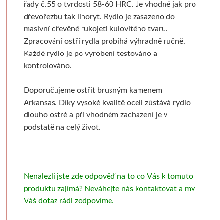
řady č.55 o tvrdosti 58-60 HRC. Je vhodné jak pro
Batohy, penály, pouzdra
V sadě
Tekutá
Tužky
Moderní styl
Pěnové desky
Sušící regály
Pistole a příslušens
Výroba mýdl
dřevořezbu tak linoryt.
Rydlo je zasazeno do
masivní dřevěné rukojeti kulovitého tvaru.
Laky a média
Tyčinková
Batohy
Verzatilky a mikrotužky
Pro plátna
Podložky
Rulety
Graffiti
Mýdlové 
Zpracování ostří rydla probíhá výhradně ručně.
Každé rydlo je po vyrobení testováno a
Příslušenství
Lepící pásky
Zipové penály
Sady tužek
Akashiya
Floatové rámy
Skobliny
Barvy ve spreji
Formy
kontrolováno.
Papíry a bloky
Vodové barvy
Krabičky
Kreslířské sety
Hliníkové rámy
Štětce
Hladítka
Markery a fixy
Barvy a v
Doporučujeme ostřit brusným kamenem
Arkansas. Díky vysoké kvalitě oceli zůstává rydlo
Akvarelové tyčinky
Na kresbu
Stojánky
Uhly, rudky, sépie
Klasické
Fixy
Gelli plate
Trysky
Ze dřeva a pa
dlouho ostré a při vhodném zacházení je v
podstatě na celý život.
Stojany a nábytek
Na akvarel
Organizace
Tuše a inkousty
Výměnné
Tradiční kaligrafie
Grafické papíry
Příslušenství pro gr
Krabičky 
Papíry
Ateliérové
Na malbu
Pro kresbu
Blondelové rámy
Artiteq
Sítotisk
Knihařina
Dekorace
Nenalezli jste zde odpověď na to co Vás k tomuto
Stolní a dekorační
Grafické
Copy papír
Akrylové inkousty
Clip rámy
Jednotlivé komponenty
Dřevoryt
Knihařská plátna
Ostatní
produktu zajímá? Neváhejte nás kontaktovat a my
Váš dotaz rádi zodpovíme.
Plenérové
Barevné
Barevný papír
Inkousty na airbrush
S plexisklem
Sady
Lepenka
Papírové 