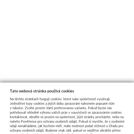
V prášku
Pro děti
Kyanotypie
Předškolá
Koh-i-noor
Školáci
Tužky
Ostatní
Pastelky
Smaltová
Pastely
Krakelová
Tato webová stránka používá cookies
Kremer
Dekorativ
Na těchto stránkách fungují cookies, které naše společnosti využívají.
Jednotlivé typy cookies a jejich dobu zpracování naleznete popsané níže
v tabulce. Zvolte prosím Vámi preferovanou variantu. Pokud byste nás
Pigmenty
Pískování
potřebovali ohledně výkonu vašich práv v souvislosti se zpracováním cookies
kontaktovat, obraťte se prosím na společnost, jejíž stránky procházíte, nebo na
našeho Pověřence pro ochranu osobních údajů. Pokud si myslíte, že s osobními
Barvy
údaji nenakládáme, jak bychom měli, máte možnost podat stížnost u Úřadu pro
ochranu osobních údajů. Budeme však rádi, pokud se nejdříve obrátíte přímo