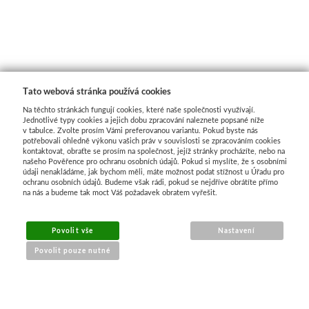
Basics
Heavy body
Média
Tato webová stránka používá cookies
Na těchto stránkách fungují cookies, které naše společnosti využívají.
Mabef
Jednotlivé typy cookies a jejich dobu zpracování naleznete popsané níže
v tabulce. Zvolte prosím Vámi preferovanou variantu. Pokud byste nás
potřebovali ohledně výkonu vašich práv v souvislosti se zpracováním cookies
kontaktovat, obraťte se prosím na společnost, jejíž stránky procházíte, nebo na
Malířské stojany
našeho Pověřence pro ochranu osobních údajů. Pokud si myslíte, že s osobními
údaji nenakládáme, jak bychom měli, máte možnost podat stížnost u Úřadu pro
ochranu osobních údajů. Budeme však rádi, pokud se nejdříve obrátíte přímo
Kufříky
na nás a budeme tak moct Váš požadavek obratem vyřešit.
Magnani 1404
Povolit vše
Nastavení
Povolit pouze nutné
Jednotlivé papíry
Bloky
NÁKUP ONLINE