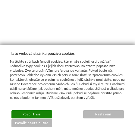
Basics
Heavy body
Média
Mabef
Tato webová stránka používá cookies
Na těchto stránkách fungují cookies, které naše společnosti využívají.
Jednotlivé typy cookies a jejich dobu zpracování naleznete popsané níže
Malířské stojany
v tabulce. Zvolte prosím Vámi preferovanou variantu. Pokud byste nás
potřebovali ohledně výkonu vašich práv v souvislosti se zpracováním cookies
kontaktovat, obraťte se prosím na společnost, jejíž stránky procházíte, nebo na
Kufříky
našeho Pověřence pro ochranu osobních údajů. Pokud si myslíte, že s osobními
údaji nenakládáme, jak bychom měli, máte možnost podat stížnost u Úřadu pro
ochranu osobních údajů. Budeme však rádi, pokud se nejdříve obrátíte přímo
Magnani 1404
na nás a budeme tak moct Váš požadavek obratem vyřešit.
Jednotlivé papíry
Povolit vše
Nastavení
Povolit pouze nutné
Bloky