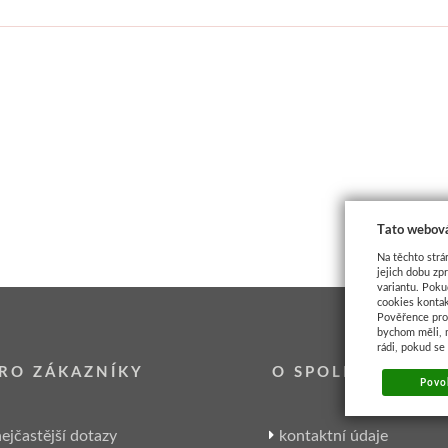
Tato webová
Na těchto strá
jejich dobu zp
variantu. Poku
cookies kontak
Pověřence pro 
bychom měli, 
rádi, pokud se
RO ZÁKAZNÍKY
O SPOLEČNOSTI
Povol
ejčastější dotazy
kontaktní údaje