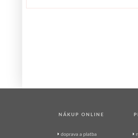
NÁKUP ONLINE
P
doprava a platba
n