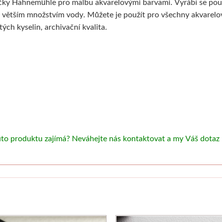
ačky Hahnemühle pro malbu akvarelovými barvami. Vyrábí se pou
s větším množstvím vody. Můžete je použít pro všechny akvarel
ých kyselin, archivační kvalita.
uto produktu zajímá? Neváhejte nás kontaktovat a my Váš dotaz