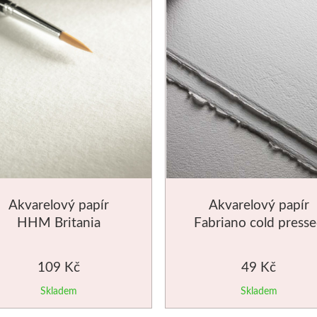
Akvarelový papír
Akvarelový papír
HHM Britania
Fabriano cold press
70x100cm CP 300g
300g 56x76cm
109 Kč
49 Kč
Skladem
Skladem