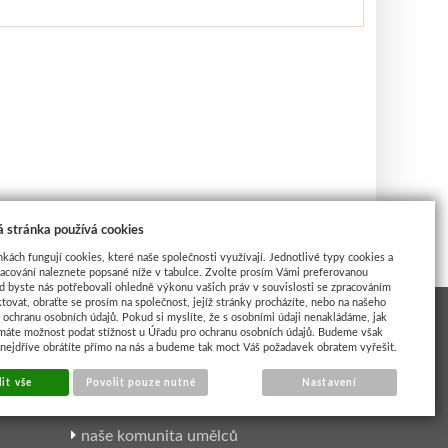
 stránka používá cookies
nkách fungují cookies, které naše společnosti využívají. Jednotlivé typy cookies a
racování naleznete popsané níže v tabulce. Zvolte prosím Vámi preferovanou
d byste nás potřebovali ohledně výkonu vašich práv v souvislosti se zpracováním
tovat, obraťte se prosím na společnost, jejíž stránky procházíte, nebo na našeho
ochranu osobních údajů. Pokud si myslíte, že s osobními údaji nenakládáme, jak
máte možnost podat stížnost u Úřadu pro ochranu osobních údajů. Budeme však
 nejdříve obrátíte přímo na nás a budeme tak moct Váš požadavek obratem vyřešit.
INSPIRACE UMĚLCI
it vše
Povolit pouze nutné
Nastavení
naše komunita umělců