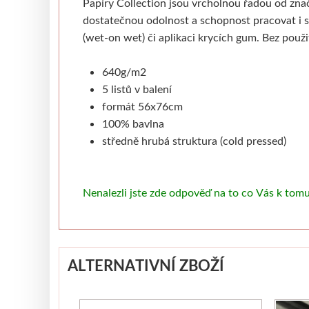
Papíry Collection jsou vrcholnou řadou od zn
dostatečnou odolnost a schopnost pracovat i 
(wet-on wet) či aplikaci krycích gum. Bez použit
640g/m2
5 listů v balení
formát 56x76cm
100% bavlna
středně hrubá struktura (cold pressed)
Nenalezli jste zde odpověď na to co Vás k tom
ALTERNATIVNÍ ZBOŽÍ