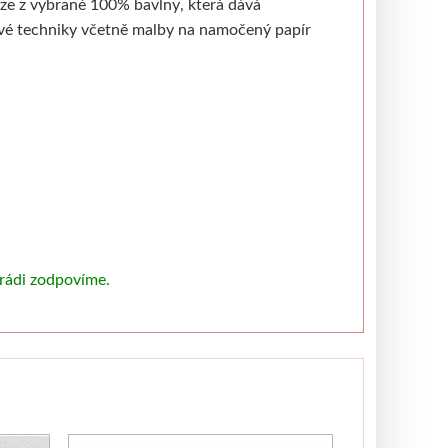
ze z vybrané 100% bavlny, která dává
ové techniky včetně malby na namočený papír
 rádi zodpovíme.