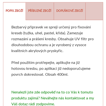
Batohy, penály, pouzdra
V sadě
Tekutá
Tužky
Moderní styl
Pěnové desky
Sušící regály
Pistole a příslušens
Výroba mýdl
POPIS ZBOŽÍ
PŘÍBUZNÉ ZBOŽÍ
DOPLŇKOVÉ ZBOŽÍ
Laky a média
Tyčinková
Batohy
Verzatilky a mikrotužky
Pro plátna
Podložky
Rulety
Graffiti
Mýdlové 
Příslušenství
Lepící pásky
Zipové penály
Sady tužek
Akashiya
Floatové rámy
Skobliny
Barvy ve spreji
Formy
Bezbarvý přípravek ve spreji určený pro fixování
kreseb (tužka, uhel, pastel, křída). Zamezuje
Papíry a bloky
Vodové barvy
Krabičky
Kreslířské sety
Hliníkové rámy
Štětce
Hladítka
Markery a fixy
Barvy a v
rozmazání a prášení kresby. Obsahuje UV filtr pro
dlouhodobou ochranu a je vyrobený z vysoce
Akvarelové tyčinky
Na kresbu
Stojánky
Uhly, rudky, sépie
Klasické
Fixy
Gelli plate
Trysky
Ze dřeva a pa
kvalitních akrylových pryskyřic.
Stojany a nábytek
Na akvarel
Organizace
Tuše a inkousty
Výměnné
Tradiční kaligrafie
Grafické papíry
Příslušenství pro gr
Krabičky 
Před použitím protřepejte, aplikujte na již
hotovou kresbu, po aplikaci již nedoporučujeme
Papíry
Ateliérové
Na malbu
Pro kresbu
Blondelové rámy
Artiteq
Sítotisk
Knihařina
Dekorace
povrch dokreslovat. Obsah 400ml.
Stolní a dekorační
Grafické
Copy papír
Akrylové inkousty
Clip rámy
Jednotlivé komponenty
Dřevoryt
Knihařská plátna
Ostatní
Nenalezli jste zde odpověď na to co Vás k tomuto
Plenérové
Barevné
Barevný papír
Inkousty na airbrush
S plexisklem
Sady
Lepenka
Papírové 
produktu zajímá? Neváhejte nás kontaktovat a my
Váš dotaz rádi zodpovíme.