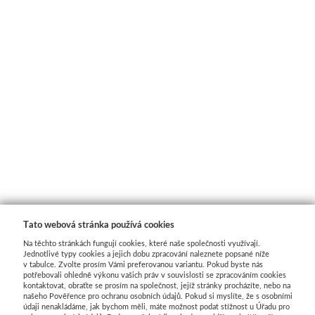
Média
Kreul
Akryl
Textil
Hedvábí
Lascaux
Tato webová stránka používá cookies
Akrylové barvy
Na těchto stránkách fungují cookies, které naše společnosti využívají.
Jednotlivé typy cookies a jejich dobu zpracování naleznete popsané níže
Média
v tabulce. Zvolte prosím Vámi preferovanou variantu. Pokud byste nás
potřebovali ohledně výkonu vašich práv v souvislosti se zpracováním cookies
kontaktovat, obraťte se prosím na společnost, jejíž stránky procházíte, nebo na
našeho Pověřence pro ochranu osobních údajů. Pokud si myslíte, že s osobními
Liquitex
údaji nenakládáme, jak bychom měli, máte možnost podat stížnost u Úřadu pro