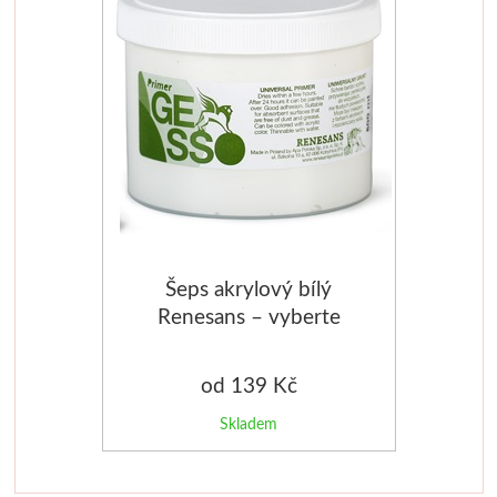
Média
Kreul
Akryl
Textil
Hedvábí
Šeps akrylový bílý
Lascaux
Renesans – vyberte
velikost
Akrylové barvy
od 139 Kč
Média
Skladem
Liquitex