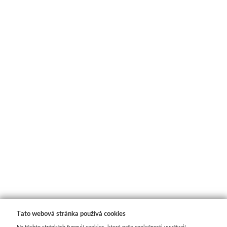
Manetti
Zlatící plátky
Příslušenství
Meeden
Stojany
Palety
Ostatní pomůcky
Mijello
Tato webová stránka používá cookies
Akvarel
Na těchto stránkách fungují cookies, které naše společnosti využívají.