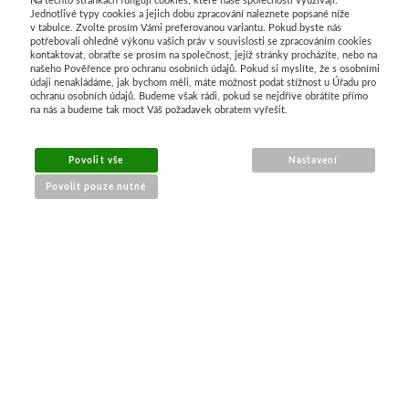
Jednotlivé typy cookies a jejich dobu zpracování naleznete popsané níže
Palety a kazety
v tabulce. Zvolte prosím Vámi preferovanou variantu. Pokud byste nás
potřebovali ohledně výkonu vašich práv v souvislosti se zpracováním cookies
kontaktovat, obraťte se prosím na společnost, jejíž stránky procházíte, nebo na
našeho Pověřence pro ochranu osobních údajů. Pokud si myslíte, že s osobními
Kyblíky
údaji nenakládáme, jak bychom měli, máte možnost podat stížnost u Úřadu pro
ochranu osobních údajů. Budeme však rádi, pokud se nejdříve obrátíte přímo
na nás a budeme tak moct Váš požadavek obratem vyřešit.
Montana Cans
Povolit vše
Nastavení
Montana Black
Povolit pouze nutné
Montana Gold
NÁKUP ONLINE
Old Holland
Olejové barvy
doprava a platba
sledování zásilek
Média
obchodní podmínky
reklamace zboží
PanPastel