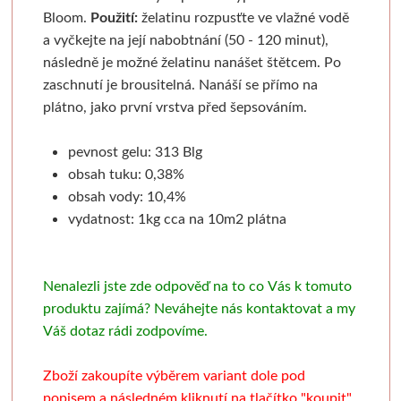
Batohy, penály, pouzdra
V sadě
Tekutá
Tužky
Moderní styl
Pěnové desky
Sušící regály
Pistole a příslušens
Výroba mýdl
Bloom.
Použití:
želatinu rozpusťte ve vlažné vodě
a vyčkejte na její nabobtnání (50 - 120 minut),
Laky a média
Tyčinková
Batohy
Verzatilky a mikrotužky
Pro plátna
Podložky
Rulety
Graffiti
Mýdlové 
následně je možné želatinu nanášet štětcem. Po
zaschnutí je brousitelná. Nanáší se přímo na
Příslušenství
Lepící pásky
Zipové penály
Sady tužek
Akashiya
Floatové rámy
Skobliny
Barvy ve spreji
Formy
plátno, jako první vrstva před šepsováním.
Papíry a bloky
Vodové barvy
Krabičky
Kreslířské sety
Hliníkové rámy
Štětce
Hladítka
Markery a fixy
Barvy a v
pevnost gelu: 313 Blg
obsah tuku: 0,38%
Akvarelové tyčinky
Na kresbu
Stojánky
Uhly, rudky, sépie
Klasické
Fixy
Gelli plate
Trysky
Ze dřeva a pa
obsah vody: 10,4%
vydatnost: 1kg cca na 10m2 plátna
Stojany a nábytek
Na akvarel
Organizace
Tuše a inkousty
Výměnné
Tradiční kaligrafie
Grafické papíry
Příslušenství pro gr
Krabičky 
Papíry
Ateliérové
Na malbu
Pro kresbu
Blondelové rámy
Artiteq
Sítotisk
Knihařina
Dekorace
Nenalezli jste zde odpověď na to co Vás k tomuto
produktu zajímá? Neváhejte nás kontaktovat a my
Stolní a dekorační
Grafické
Copy papír
Akrylové inkousty
Clip rámy
Jednotlivé komponenty
Dřevoryt
Knihařská plátna
Ostatní
Váš dotaz rádi zodpovíme.
Plenérové
Barevné
Barevný papír
Inkousty na airbrush
S plexisklem
Sady
Lepenka
Papírové 
Zboží zakoupíte výběrem variant dole pod
popisem a následném kliknutí na tlačítko "koupit",