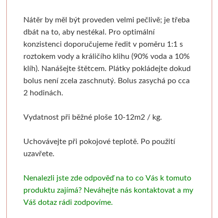
Pronájem
Mixed media
Pauzovací papír
Kaligrafie
Baohong
Se sklem
Pomůcky
Dekorování n
Nátěr by měl být proveden velmi pečlivě; je třeba
Sešity a notesy
Stoly a židle
Speciální papíry
Perka a násadky
Kulaté rámy
Bloky
Dřevořezba
Křídové b
dbát na to, aby nestékal. Pro optimální
konzistenci doporučujeme ředit v poměru 1:1 s
Jesle a úložný prostor
Notesy a sešity
Měkká vazba
Kaligrafické sady
Malé kulaté rámečky
Jednotlivé papíry
Dláta a nástroje
Barvy ve s
roztokem vody a králičího klihu (90% voda a 10%
klíh). Nanášejte štětcem. Plátky pokládejte dokud
Pěnové desky
Světla
Pevná vazba
Pera a štětce
Oválné rámy
Beavercraft
Dřevo a hmoty
Šablony
bolus není zcela zaschnutý. Bolus zasychá po cca
2 hodinách.
Štětce
Pěnové "kapa" desky
Vytrhávací bločky
Kaligrafické fixy
Malé oválné rámečky
Dláta
Přípravky a přísluš
Nepálský ručn
Vydatnost při běžné ploše 10-12m2 / kg.
Obálky
Pro akvarel
Řezací podložky
Pomůcky pro kresbu
Napínací rámy
Nože
Obrábění dřeva
Jednobar
Uchovávejte při pokojové teplotě. Po použití
Pro olej a akryl
Nože a lepidla
Klasické
Fixativy
Jednotlivé napínací lišty
Pomůcky
Vytlačov
uzavřete.
Kartony, sololity
Široké a tupovací
Luxusní
Gumy a pryže
Borciani & Bonazzi
Sesponkované rámy
Mixované
Nenalezli jste zde odpověď na to co Vás k tomuto
produktu zajímá? Neváhejte nás kontaktovat a my
Pouzdra a desky
Speciální
Akvarelové
Figuríny
Závěsné systémy
Unico
Květinov
Váš dotaz rádi zodpovíme.