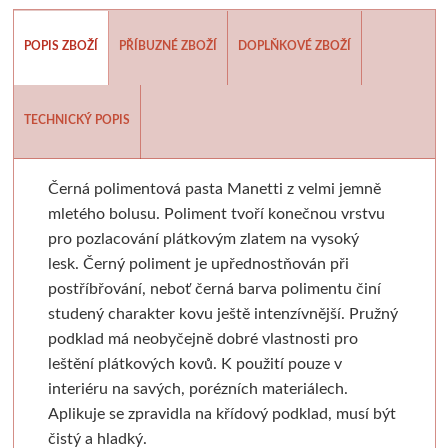
Batohy, penály, pouzdra
V sadě
Tekutá
Tužky
Moderní styl
Pěnové desky
Sušící regály
Pistole a příslušens
Výroba mýdl
POPIS ZBOŽÍ
PŘÍBUZNÉ ZBOŽÍ
DOPLŇKOVÉ ZBOŽÍ
Laky a média
Tyčinková
Batohy
Verzatilky a mikrotužky
Pro plátna
Podložky
Rulety
Graffiti
Mýdlové 
Příslušenství
Lepící pásky
Zipové penály
Sady tužek
Akashiya
Floatové rámy
Skobliny
Barvy ve spreji
Formy
TECHNICKÝ POPIS
Papíry a bloky
Vodové barvy
Krabičky
Kreslířské sety
Hliníkové rámy
Štětce
Hladítka
Markery a fixy
Barvy a v
Černá polimentová pasta Manetti z velmi jemně
Akvarelové tyčinky
Na kresbu
Stojánky
Uhly, rudky, sépie
Klasické
Fixy
Gelli plate
Trysky
Ze dřeva a pa
mletého bolusu.
Poliment tvoří konečnou vrstvu
pro pozlacování plátkovým zlatem na vysoký
Stojany a nábytek
Na akvarel
Organizace
Tuše a inkousty
Výměnné
Tradiční kaligrafie
Grafické papíry
Příslušenství pro gr
Krabičky 
lesk.
Černý poliment je upřednostňován při
postříbřování, neboť černá barva polimentu činí
Papíry
Ateliérové
Na malbu
Pro kresbu
Blondelové rámy
Artiteq
Sítotisk
Knihařina
Dekorace
studený charakter kovu ještě intenzívnější.
Pružný
podklad má neobyčejně dobré vlastnosti pro
Stolní a dekorační
Grafické
Copy papír
Akrylové inkousty
Clip rámy
Jednotlivé komponenty
Dřevoryt
Knihařská plátna
Ostatní
leštění plátkových kovů.
K použití pouze v
interiéru na savých, porézních materiálech.
Plenérové
Barevné
Barevný papír
Inkousty na airbrush
S plexisklem
Sady
Lepenka
Papírové 
Aplikuje se zpravidla na křídový podklad, musí být
čistý a hladký.