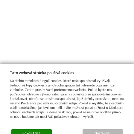
Média
Kreul
Akryl
Textil
Hedvábí
Tato webová stránka používá cookies
Na těchto stránkách fungují cookies, které naše společnosti využívají.
Lascaux
Jednotlivé typy cookies a jejich dobu zpracování naleznete popsané níže
v tabulce. Zvolte prosím Vámi preferovanou variantu. Pokud byste nás
potřebovali ohledně výkonu vašich práv v souvislosti se zpracováním cookies
Akrylové barvy
kontaktovat, obraťte se prosím na společnost, jejíž stránky procházíte, nebo na
našeho Pověřence pro ochranu osobních údajů. Pokud si myslíte, že s osobními
údaji nenakládáme, jak bychom měli, máte možnost podat stížnost u Úřadu pro
Média
ochranu osobních údajů. Budeme však rádi, pokud se nejdříve obrátíte přímo
na nás a budeme tak moct Váš požadavek obratem vyřešit.
Liquitex
Povolit vše
Nastavení