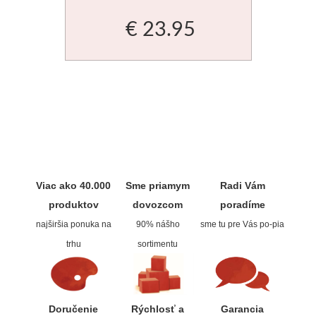
Basics
€ 23.95
Heavy body
Médiá
Mabef
Maliarske stoja
Viac ako 40.000
Sme priamym
Radi Vám
Kufríky
produktov
dovozcom
poradíme
najširšia ponuka na
90% nášho
sme tu pre Vás po-pia
Magnani 1404
trhu
sortimentu
Jednotlivé papi
Bloky
Doručenie
Rýchlosť a
Garancia