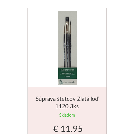
V prášku
Kyanotypie
Koh-i-noor
Ceruzky
Pastelky
Pastely
Kremer
Súprava štetcov Zlatá loď
1120 3ks
Pigmenty
Skladom
Farby
€ 11.95