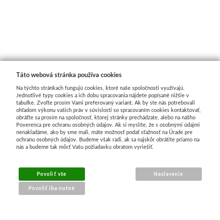
Jednotlivé farby
Sady
Pomôcky
Táto webová stránka používa cookies
Na týchto stránkach fungujú cookies, ktoré naše spoločnosti využívajú.
Pébéo
Jednotlivé typy cookies a ich dobu spracovania nájdete popísané nižšie v
tabuľke. Zvoľte prosím Vami preferovaný variant. Ak by ste nás potrebovali
ohľadom výkonu vašich práv v súvislosti so spracovaním cookies kontaktovať,
Akryl
obráťte sa prosím na spoločnosť, ktorej stránky prechádzate, alebo na nášho
Poverenca pre ochranu osobných údajov. Ak si myslíte, že s osobnými údajmi
nenakladáme, ako by sme mali, máte možnosť podať sťažnosť na Úrade pre
Hobby
ochranu osobných údajov. Budeme však radi, ak sa najskôr obrátite priamo na
nás a budeme tak môcť Vašu požiadavku obratom vyriešiť.
Živica
Povoliť vše
Nastavenie
Pfeil - Swiss made
Povoliť iba nutné
Rydlá