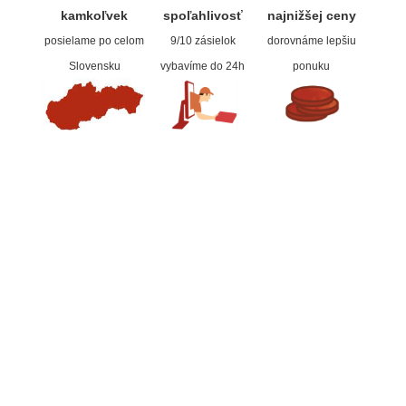
kamkoľvek
spoľahlivos
ť
najnižšej ceny
Manetti
posielame po celom
9/10 zásielok
dorovnáme lepšiu
Slovensku
vybavíme do 24h
ponuku
Zlatiace plátky
Príslušenstvo
Meeden
Stojany
Palety
Ostatné
Mijello
Akvarel