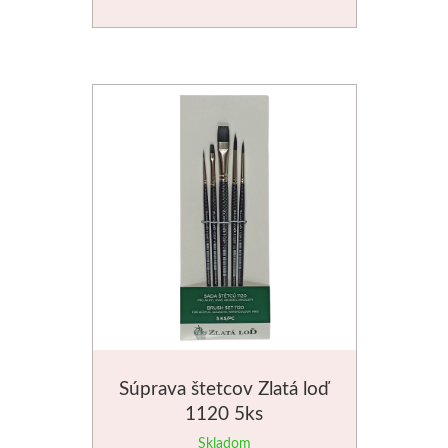
Médiá
Kreul
Akryl
Textil
Hodváb
Lascaux
Akrylové farby
Médiá
Súprava štetcov Zlatá loď
1120 5ks
Liquitex
Skladom