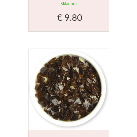
Skladom
Schmincke
€ 9.80
Olej
Akryl
Akvarel
Médiá
Speedball
Sieťotlač
Linoryt
Glazúry