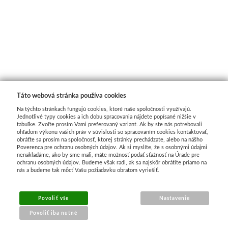
Táto webová stránka používa cookies
Na týchto stránkach fungujú cookies, ktoré naše spoločnosti využívajú.
Jednotlivé typy cookies a ich dobu spracovania nájdete popísané nižšie v
tabuľke. Zvoľte prosím Vami preferovaný variant. Ak by ste nás potrebovali
ohľadom výkonu vašich práv v súvislosti so spracovaním cookies kontaktovať,
obráťte sa prosím na spoločnosť, ktorej stránky prechádzate, alebo na nášho
Poverenca pre ochranu osobných údajov. Ak si myslíte, že s osobnými údajmi
nenakladáme, ako by sme mali, máte možnosť podať sťažnosť na Úrade pre
ochranu osobných údajov. Budeme však radi, ak sa najskôr obrátite priamo na
nás a budeme tak môcť Vašu požiadavku obratom vyriešiť.
Povoliť vše
Nastavenie
Povoliť iba nutné