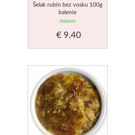
Šelak rubín bez vosku 100g
balenie
Stubai
Skladom
Rezbárske dláta
€ 9.40
Rydlá
Umton
Olej
Akvarel
Tempery
Uni Posca
Jednotlivě