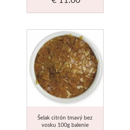
Štětce
Rosa
Akvarel
Akryl
Médiá
Plátna
Sennelier
Suché pastely
Šelak citrón tmavý bez
vosku 100g balenie
Olejové pastely