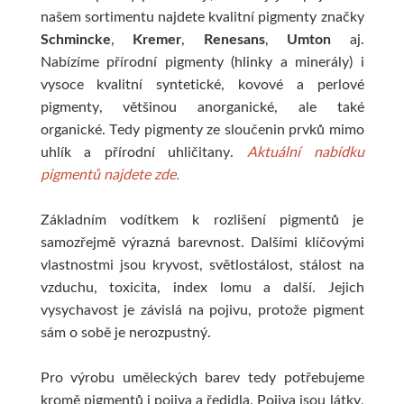
našem sortimentu najdete kvalitní pigmenty značky
Schmincke
,
Kremer
,
Renesans
,
Umton
aj.
Nabízíme přírodní pigmenty (hlinky a minerály) i
vysoce kvalitní syntetické, kovové a perlové
pigmenty, většinou anorganické, ale také
organické. Tedy pigmenty ze sloučenin prvků mimo
uhlík a přírodní uhličitany.
Aktuální nabídku
pigmentů najdete zde.
Základním vodítkem k rozlišení pigmentů je
samozřejmě výrazná barevnost. Dalšími klíčovými
vlastnostmi jsou kryvost, světlostálost, stálost na
vzduchu, toxicita, index lomu a další. Jejich
vysychavost je závislá na pojivu, protože pigment
sám o sobě je nerozpustný.
Pro výrobu uměleckých barev tedy potřebujeme
kromě pigmentů i pojiva a ředidla. Pojiva jsou látky,