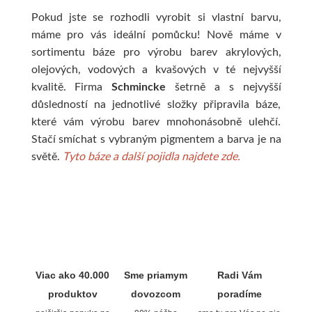
Pokud jste se rozhodli vyrobit si vlastní barvu,
máme pro vás ideální pomůcku! Nově máme v
sortimentu báze pro výrobu barev akrylových,
olejových, vodových a kvašových v té nejvyšší
kvalitě. Firma
Schmincke
šetrně a s nejvyšší
důsledností na jednotlivé složky připravila báze,
které vám výrobu barev mnohonásobně ulehčí.
Stačí smíchat s vybraným pigmentem a barva je na
světě.
Tyto báze a další pojidla najdete zde.
Viac ako 40.000
Sme priamym
Radi Vám
produktov
dovozcom
poradíme