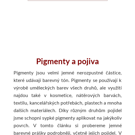
Pigmenty a pojiva
Pigmenty jsou velmi jemné nerozpustné částice,
které udávají barevný tón. Pigmenty se používají k
výrobě uměleckých barev všech druhů, ale využití
najdou také v kosmetice, nátěrových barvách,
textilu, kancelářských potřebách, plastech a mnoha
dalších materiálech. Díky různým druhům pojidel
jsme schopni sypké pigmenty aplikovat na jakýkoliv
povrch. V tomto článku si probereme jemné
barevné prášky podrobněji, včetně jejich pojidel. V