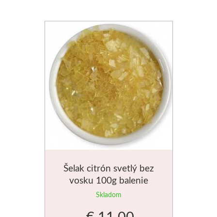
Dláta
Phoenix
Plátna
Farby
Špachtle
Renesans
Olej
Šelak citrón svetlý bez
vosku 100g balenie
Akryl
Skladom
Akvarel
€ 11.00