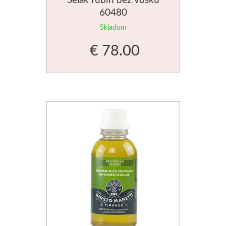
60480
V prášku
Skladom
Kyanotypie
€ 78.00
Koh-i-noor
Ceruzky
Pastelky
Pastely
Kremer
Pigmenty
Farby