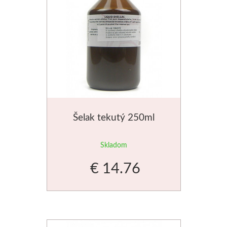
Palety a kazety
Kýbliky
Montana Cans
Montana Black
Šelak tekutý 250ml
Montana Gold
Old Holland
Skladom
€ 14.76
Olejové farby
Médiá
PanPastel