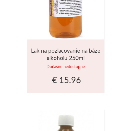
Manetti
Zlatiace plátky
Príslušenstvo
Lak na pozlacovanie na báze
Meeden
alkoholu 250ml
Stojany
Dočasne nedostupné
€ 15.96
Palety
Ostatné
Mijello
Akvarel