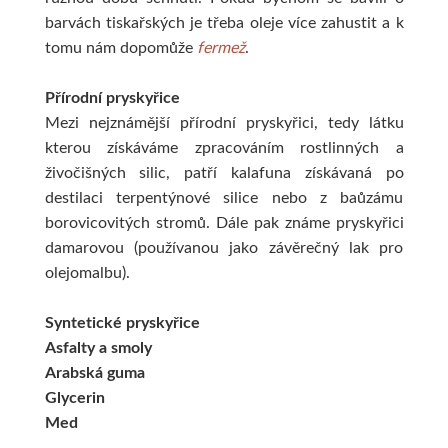
barvách tiskařských je třeba oleje více zahustit a k
tomu nám dopomůže
fermež
.
Přírodní pryskyřice
Mezi nejznámější přírodní pryskyřici, tedy látku
kterou získáváme zpracováním rostlinných a
živočišných silic, patří kalafuna získávaná po
destilaci terpentýnové silice nebo z baůzámu
borovicovitých stromů. Dále pak známe pryskyřici
damarovou (používanou jako závěrečný lak pro
olejomalbu).
Syntetické pryskyřice
Asfalty a smoly
Arabská guma
Glycerin
Med