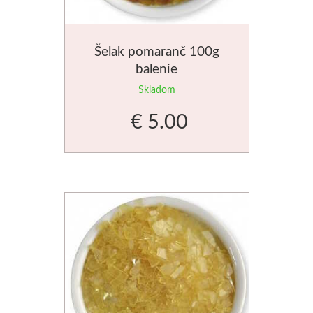
V sadách
Šelak pomaranč 100g
Winsor & Newton
balenie
Skladom
Farby
€ 5.00
Tuše
Médiá
Pomôcky
Zlatá loď
Maliarske plátn
Štětce