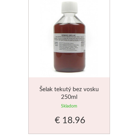
Jednotlivé farby
Sady
Pomôcky
Pébéo
Akryl
Hobby
Šelak tekutý bez vosku
250ml
Živica
Skladom
€ 18.96
Pfeil - Swiss made
Rydlá