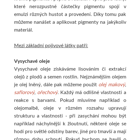
které nerozpustné částečky pigmentu spojí v
emulzi různých hustot a provedení. Díky tomu pak
můžeme nanášet a aplikovat pigmenty na jakýkoliv
materiál.
Mezi základní pojivové látky patří:
Vysychavé oleje
Vysychavé oleje získáváme lisováním či extrakcí
olejů z plodů a semen rostlin. Nejznámějším olejem
je olej lněný, dále pak můžeme použít
olej makový
,
saflorový
,
ořechový
. Každý má odlišné vlastnosti a
reakce s barvami. Pokud mluvíme například o
olejomalbě, oleje v různém rozsahu upravují
strukturu a vlastnosti - při zasychání mohou být
například náchylnější k žloutnutí, některé oleje se
hodí pro světlé odstíny barev, jiné pro tmavší a mají
různou dobu schnutí. Pokud bychom se bavili o