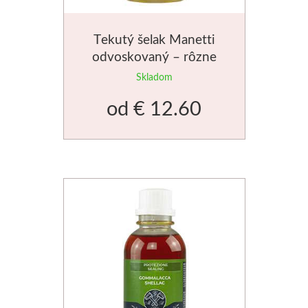
Médiá
Tekutý šelak Manetti
Kreul
odvoskovaný – rôzne
veľkosti
Skladom
Akryl
od
€ 12.60
Textil
Hodváb
Lascaux
Akrylové farby
Médiá
Liquitex