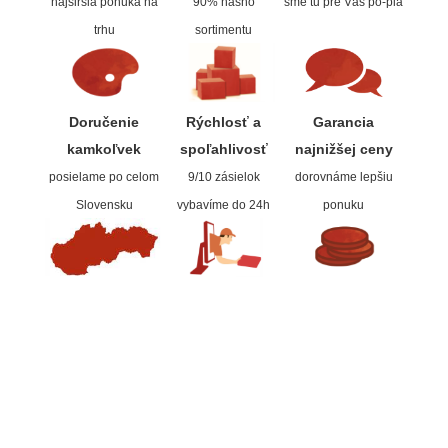
najširšia ponuka na
90% nášho
sme tu pre Vás po-pia
trhu
sortimentu
Doručenie
Rýchlosť a
Garancia
kamkoľvek
spoľahlivos
ť
najnižšej ceny
posielame po celom
9/10 zásielok
dorovnáme lepšiu
Slovensku
vybavíme do 24h
ponuku