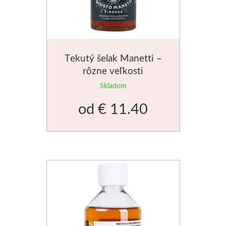
Basics
Heavy body
Tekutý šelak Manetti –
Médiá
rôzne veľkosti
Skladom
Mabef
od
€ 11.40
Maliarske stoja
Kufríky
Magnani 1404
Jednotlivé papi
Bloky