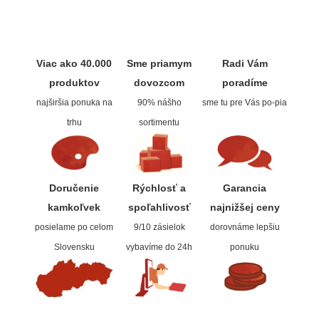
Do 20€
Dekoratívne papiere
Skicovacie knih
Do 40€
Pieskovanie
Herend
Viac ako 40.000
Sme priamym
Radi Vám
produktov
dovozcom
poradíme
Do 80€
Akvarelové štet
najširšia ponuka na
90% nášho
sme tu pre Vás po-pia
Vzorkovníky
Široké
trhu
sortimentu
Charbonnel
Doručenie
Rýchlosť a
Garancia
Hĺbkotlač
kamkoľvek
spoľahlivos
ť
najnižšej ceny
Pozlacovanie
posielame po celom
9/10 zásielok
dorovnáme lepšiu
Slovensku
vybavíme do 24h
ponuku
Jacquard
Tekuté