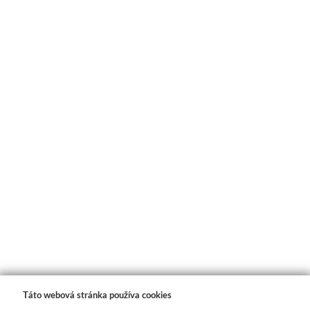
Médiá
Kreul
Akryl
Textil
Hodváb
Lascaux
Akrylové farby
Médiá
Liquitex
Táto webová stránka používa cookies