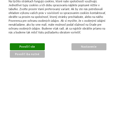
Na týchto stránkach fungujú cookies, ktoré naše spoločnosti využívajú.
Jednotlivé typy cookies a ich dobu spracovania nájdete popísané nižšie v
Basics
tabuľke. Zvoľte prosím Vami preferovaný variant. Ak by ste nás potrebovali
ohľadom výkonu vašich práv v súvislosti so spracovaním cookies kontaktovať,
obráťte sa prosím na spoločnosť, ktorej stránky prechádzate, alebo na nášho
Heavy body
Poverenca pre ochranu osobných údajov. Ak si myslíte, že s osobnými údajmi
nenakladáme, ako by sme mali, máte možnosť podať sťažnosť na Úrade pre
ochranu osobných údajov. Budeme však radi, ak sa najskôr obrátite priamo na
Médiá
nás a budeme tak môcť Vašu požiadavku obratom vyriešiť.
Mabef
Povoliť vše
Nastavenie
Povoliť iba nutné
Maliarske stoja
NÁKUP ONLINE
Kufríky
Magnani 1404
doprava a platba
sledovanie zásielky
Jednotlivé papi
obchodné podmienky
reklamácia tovaru
Bloky