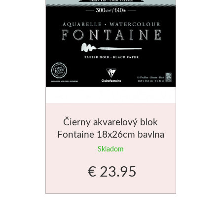
Dláta
Phoenix
Plátna
Farby
Špachtle
Čierny akvarelový blok
Fontaine 18x26cm bavlna
Renesans
300g
Skladom
Olej
€ 23.95
Akryl
Akvarel