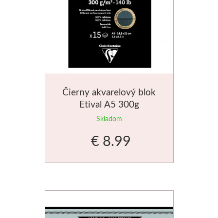
Jednotlivé farby
Sady
Pomôcky
Pébéo
Čierny akvarelový blok
Etival A5 300g
Akryl
Skladom
€ 8.99
Hobby
Živica
Pfeil - Swiss made
Rydlá