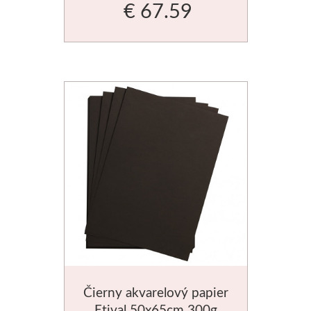
€ 67.59
Stubai
Rezbárske dláta
Rydlá
Umton
Olej
Akvarel
Tempery
Uni Posca
Čierny akvarelový papier
Jednotlivě
Etival 50x65cm 300g