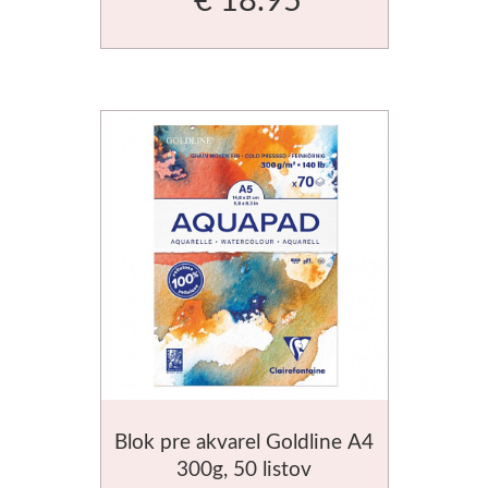
V prášku
Kyanotypie
Koh-i-noor
Ceruzky
Pastelky
Pastely
Kremer
Pigmenty
Blok pre akvarel Goldline A4
Farby
300g, 50 listov