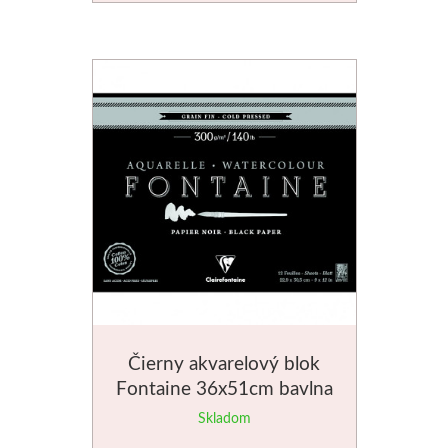
Schmincke
Olej
Akryl
Akvarel
Médiá
Speedball
Sieťotlač
Čierny akvarelový blok
Fontaine 36x51cm bavlna
Linoryt
300g
Skladom
Glazúry