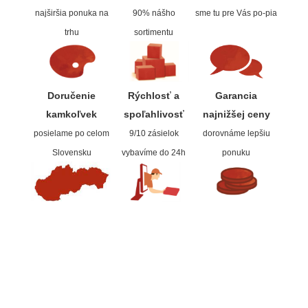
najširšia ponuka na
90% nášho
sme tu pre Vás po-pia
trhu
sortimentu
Doručenie
Rýchlosť a
Garancia
kamkoľvek
spoľahlivos
ť
najnižšej ceny
posielame po celom
9/10 zásielok
dorovnáme lepšiu
Slovensku
vybavíme do 24h
ponuku