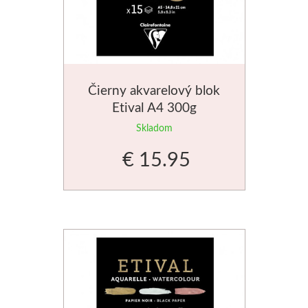
Palety a kazety
Kýbliky
Čierny akvarelový blok
Montana Cans
Etival A4 300g
Montana Black
Skladom
€ 15.95
Montana Gold
Old Holland
Olejové farby
Médiá
PanPastel