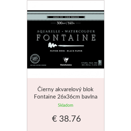
Štětce
Rosa
Akvarel
Akryl
Médiá
Plátna
Čierny akvarelový blok
Fontaine 26x36cm bavlna
Sennelier
300g
Skladom
Suché pastely
€ 38.76
Olejové pastely