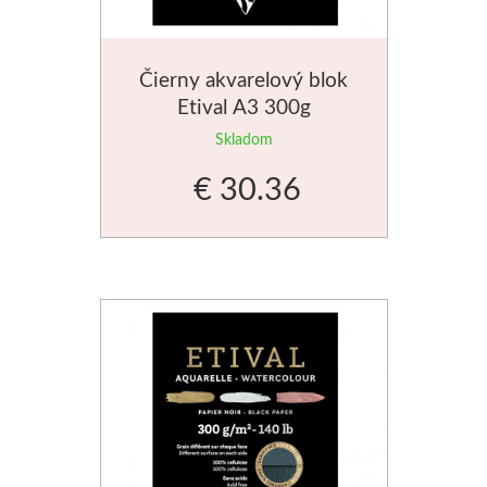
Manetti
Čierny akvarelový blok
Zlatiace plátky
Etival A3 300g
Príslušenstvo
Skladom
€ 30.36
Meeden
Stojany
Palety
Ostatné
Mijello
Akvarel