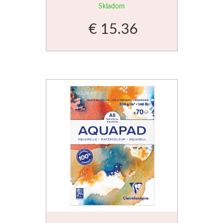
Skladom
Médiá
€ 15.36
Kreul
Akryl
Textil
Hodváb
Lascaux
Akrylové farby
Médiá
Liquitex