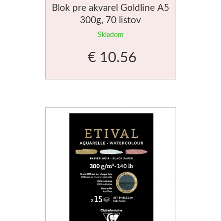
Blok pre akvarel Goldline A5
Basics
300g, 70 listov
Skladom
Heavy body
€ 10.56
Médiá
Mabef
Maliarske stoja
Kufríky
Magnani 1404
Jednotlivé papi
Bloky