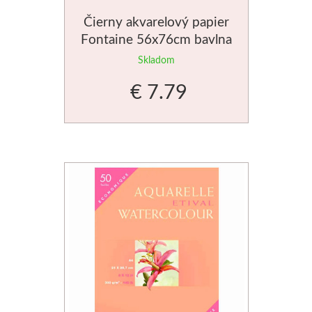
Čierny akvarelový papier
Novinky
Fontaine 56x76cm bavlna
300g
Skladom
€ 7.79