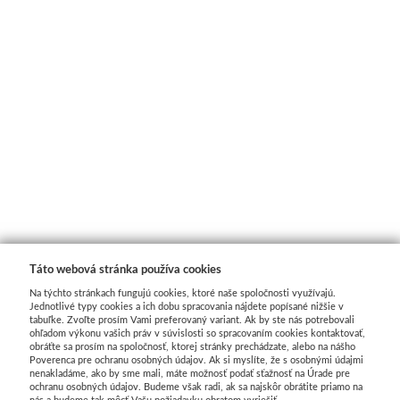
Táto webová stránka používa cookies
Na týchto stránkach fungujú cookies, ktoré naše spoločnosti využívajú.
Jednotlivé typy cookies a ich dobu spracovania nájdete popísané nižšie v
tabuľke. Zvoľte prosím Vami preferovaný variant. Ak by ste nás potrebovali
ohľadom výkonu vašich práv v súvislosti so spracovaním cookies kontaktovať,
obráťte sa prosím na spoločnosť, ktorej stránky prechádzate, alebo na nášho
Poverenca pre ochranu osobných údajov. Ak si myslíte, že s osobnými údajmi
nenakladáme, ako by sme mali, máte možnosť podať sťažnosť na Úrade pre
ochranu osobných údajov. Budeme však radi, ak sa najskôr obrátite priamo na
nás a budeme tak môcť Vašu požiadavku obratom vyriešiť.