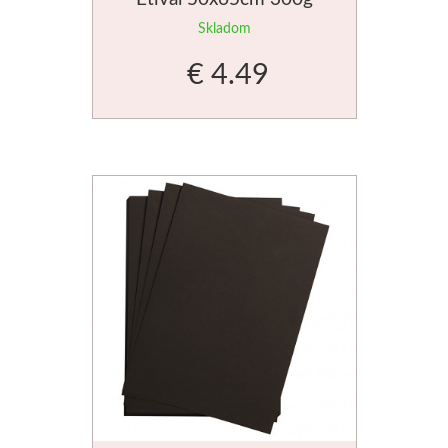
Skladom
V sadách
€ 4.49
Winsor & Newton
Farby
Tuše
Médiá
Pomôcky
Zlatá loď
Maliarske plátn
Štětce