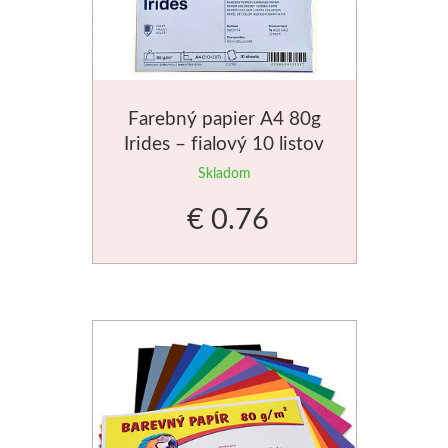
Basics
Heavy body
Farebný papier A4 80g
Médiá
Irides – fialový 10 listov
Skladom
Mabef
€ 0.76
Maliarske stoja
Kufríky
Magnani 1404
Jednotlivé papi
Bloky