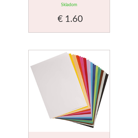
Skladom
Schmincke
€ 1.60
Olej
Akryl
Akvarel
Médiá
Speedball
Sieťotlač
Linoryt
Glazúry