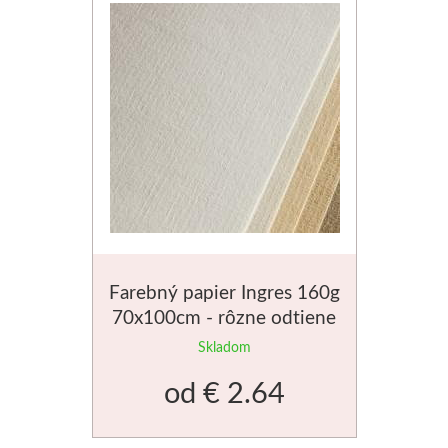
Jednotlivé farby
Sady
Pomôcky
Pébéo
Akryl
Hobby
Farebný papier Ingres 160g
70x100cm - rôzne odtiene
Živica
Skladom
Pfeil - Swiss made
od
€ 2.64
Rydlá