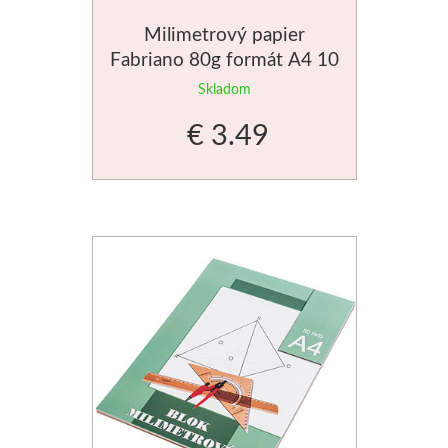
Milimetrový papier
Fabriano 80g formát A4 10
listov
Skladom
€ 3.49