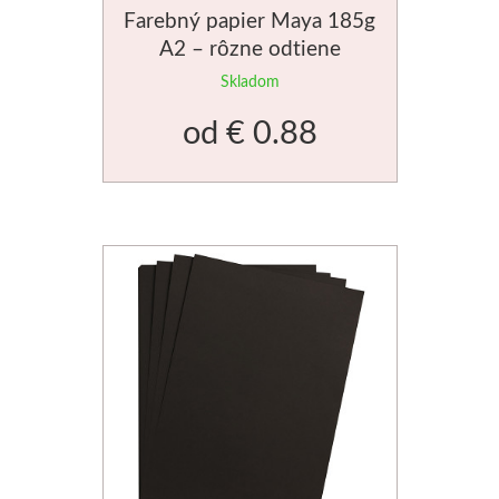
Farebný papier Maya 185g
Stubai
A2 – rôzne odtiene
Skladom
Rezbárske dláta
od
€ 0.88
Rydlá
Umton
Olej
Akvarel
Tempery
Uni Posca
Jednotlivě