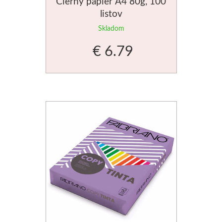
Čierny papier A4 80g, 100
V prášku
listov
Skladom
Kyanotypie
€ 6.79
Koh-i-noor
Ceruzky
Pastelky
Pastely
Kremer
Pigmenty
Farby