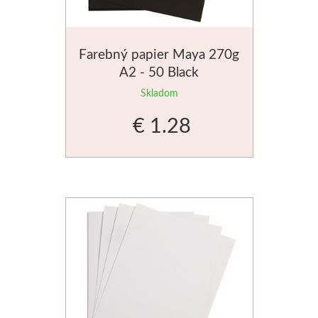
V sadách
Farebný papier Maya 270g
Winsor & Newton
A2 - 50 Black
Skladom
Farby
€ 1.28
Tuše
Médiá
Pomôcky
Zlatá loď
Maliarske plátn
Štětce