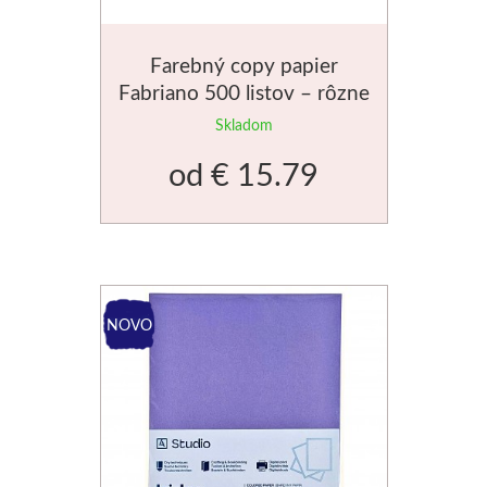
Médiá
Farebný copy papier
Kreul
Fabriano 500 listov – rôzne
odtiene
Skladom
Akryl
od
€ 15.79
Textil
Hodváb
Lascaux
Akrylové farby
Médiá
Liquitex