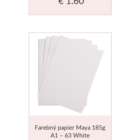
€ 1.60
Štětce
Rosa
Akvarel
Akryl
Médiá
Plátna
Sennelier
Suché pastely
Farebný papier Maya 185g
A1 – 63 White
Olejové pastely