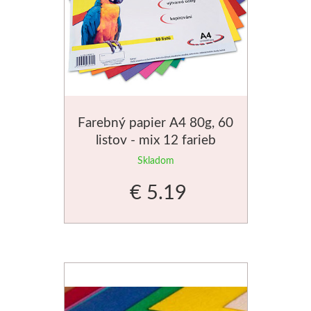
Manetti
Zlatiace plátky
Príslušenstvo
Farebný papier A4 80g, 60
Meeden
listov - mix 12 farieb
Stojany
Skladom
€ 5.19
Palety
Ostatné
Mijello
Akvarel