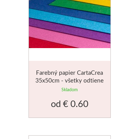
Palety a kazety
Kýbliky
Montana Cans
Montana Black
Montana Gold
Farebný papier CartaCrea
35x50cm - všetky odtiene
Old Holland
Skladom
od
€ 0.60
Olejové farby
Médiá
PanPastel