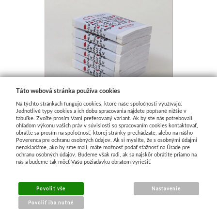
Táto webová stránka používa cookies
Na týchto stránkach fungujú cookies, ktoré naše spoločnosti využívajú.
Jednotlivé typy cookies a ich dobu spracovania nájdete popísané nižšie v
tabuľke. Zvoľte prosím Vami preferovaný variant. Ak by ste nás potrebovali
ohľadom výkonu vašich práv v súvislosti so spracovaním cookies kontaktovať,
Obálka z ručného papiera
obráťte sa prosím na spoločnosť, ktorej stránky prechádzate, alebo na nášho
Khadi C7 100g
Poverenca pre ochranu osobných údajov. Ak si myslíte, že s osobnými údajmi
nenakladáme, ako by sme mali, máte možnosť podať sťažnosť na Úrade pre
Skladom
ochranu osobných údajov. Budeme však radi, ak sa najskôr obrátite priamo na
nás a budeme tak môcť Vašu požiadavku obratom vyriešiť.
€ 0.44
Povoliť vše
Nastavenie
Povoliť iba nutné