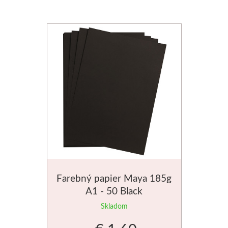
Dláta
Phoenix
Plátna
Farby
Špachtle
Renesans
Olej
Farebný papier Maya 185g
A1 - 50 Black
Akryl
Skladom
Akvarel