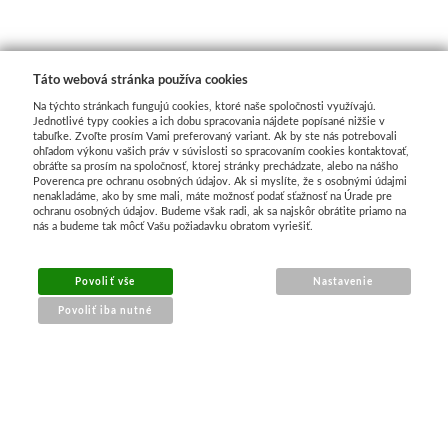
Do 20€
Dekoratívne papiere
Skicovacie knih
Do 40€
Pieskovanie
Herend
Táto webová stránka používa cookies
Na týchto stránkach fungujú cookies, ktoré naše spoločnosti využívajú.
Do 80€
Akvarelové štet
Jednotlivé typy cookies a ich dobu spracovania nájdete popísané nižšie v
tabuľke. Zvoľte prosím Vami preferovaný variant. Ak by ste nás potrebovali
ohľadom výkonu vašich práv v súvislosti so spracovaním cookies kontaktovať,
obráťte sa prosím na spoločnosť, ktorej stránky prechádzate, alebo na nášho
Vzorkovníky
Široké
Poverenca pre ochranu osobných údajov. Ak si myslíte, že s osobnými údajmi
nenakladáme, ako by sme mali, máte možnosť podať sťažnosť na Úrade pre
ochranu osobných údajov. Budeme však radi, ak sa najskôr obrátite priamo na
Charbonnel
nás a budeme tak môcť Vašu požiadavku obratom vyriešiť.
Hĺbkotlač
Povoliť vše
Nastavenie
Povoliť iba nutné
Pozlacovanie
Jacquard
NÁKUP ONLINE
Tekuté
doprava a platba