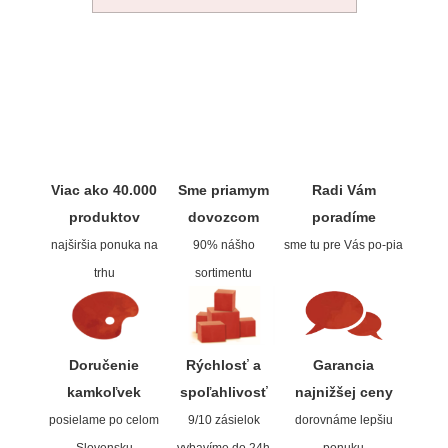
Ovčia vlna, plstenie
Prírodné
Formátovanie na mieru
Pravítka
Baliaci materiál
Sady štětců
Príslušenstvo
Ovčia vlna
Ostatné pomôcky
Tašky
Beavercraft
Špachtle
Pro plstenie
Papiere pre kresbu
Baliaci papier
Dláta
Klasické
Výrobky a polotovary
Pre ceruzku a uhel
Krabice
Nože
Viac ako 40.000
Sme priamym
Radi Vám
Mozaiky a vitráže
Špeciálne
Pre pastel
Fólie
Príslušenstvo
produktov
dovozcom
poradíme
najširšia ponuka na
90% nášho
sme tu pre Vás po-pia
Široké
Mozaiky
Pre pastelky
Štítky, samolepky
Copic
trhu
sortimentu
Maliarske špachtle
Príslušenstvo
Mixed media
Pre predajne
Sketch
Pedig, pletenie košíkov
Sady špachtlí
Pre kaligrafiu
Tašky a balenie
Classic
Doručenie
Rýchlosť a
Garancia
kamkoľvek
spoľahlivos
ť
najnižšej ceny
Pomôcky pre maľbu
Prírodný pedig
Čierne
Hygiena
Ciao
posielame po celom
9/10 zásielok
dorovnáme lepšiu