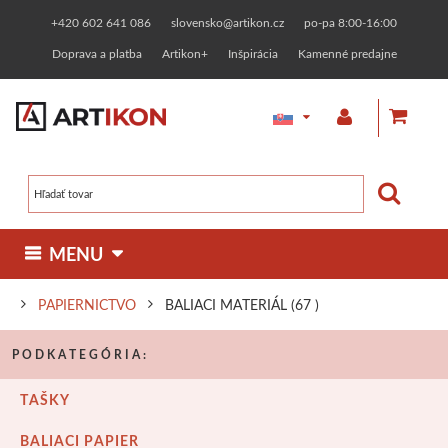
+420 602 641 086
slovensko@artikon.cz
po-pa 8:00-16:00
Doprava a platba
Artikon+
Inšpirácia
Kamenné predajne
 MENU 
PAPIERNICTVO
BALIACI MATERIÁL
(67 )
MAĽBA
KRESBA
GRAFIKA
INÉ TECHNIKY
Olejové farby
Fixy a markery
Linoryt
Pozlacovanie
PODKATEGÓRIA:
MATERIÁL
RÁMOVANIE
MODELOVANIE
TAŠKY
Maliarske plátna
Jednotlivo
Zákazkové rámovanie
Dizajnérske
Linorytové farby
Keramické hliny
Pasty a farby
HOBBY MATERIÁL
PAPIERNICTVO
ZNAČKY
BALIACI PAPIER