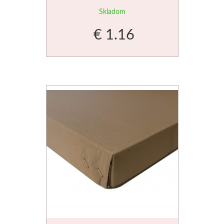
Enkaustika
Na napínanie plátien
Do 40€
Knihy
Pastelky
Skladom
€ 1.16
Kyanotypia
Plátna na mieru
Do 80€
Ceruzky
Papiere pre malbu
Šablóny
Fixy
Pre deti
Akvarelové papiere
Fabriano
Pre olej
Predškoláci
Akvarel
Pre akryl
Školáci
Grafika
Darčekové sady
Ostatné
Kresba
Darčekové poukazy
Smaltovanie
Hahnemühle
Luxusné
Krakelovanie
Akvarel