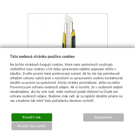
Táto webová stránka používa cookies
Na týchto stránkach fungujú cookies, ktoré naše spoločnosti využívajú.
Jednotlivé typy cookies a ich dobu spracovania nájdete popísané nižšie v
tabuľke. Zvoľte prosím Vami preferovaný variant. Ak by ste nás potrebovali
ohľadom výkonu vašich práv v súvislosti so spracovaním cookies kontaktovať,
obráťte sa prosím na spoločnosť, ktorej stránky prechádzate, alebo na nášho
Poverenca pre ochranu osobných údajov. Ak si myslíte, že s osobnými údajmi
nenakladáme, ako by sme mali, máte možnosť podať sťažnosť na Úrade pre
ochranu osobných údajov. Budeme však radi, ak sa najskôr obrátite priamo na
nás a budeme tak môcť Vašu požiadavku obratom vyriešiť.
Rezák veľký Heavy duty
Povoliť vše
Nastavenie
Skladom
Povoliť iba nutné
€ 2.48