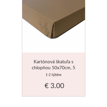
Manetti
Zlatiace plátky
Príslušenstvo
Meeden
Stojany
Kartónová škatuľa s
Palety
chlopňou 50x70cm, 5
vrstiev
1-2 týždne
Ostatné
€ 3.00
Mijello
Akvarel