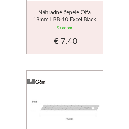
Schmincke
Náhradné čepele Olfa
18mm LBB-10 Excel Black
Olej
Skladom
€ 7.40
Akryl
Akvarel
Médiá
Speedball
Sieťotlač
Linoryt
Glazúry