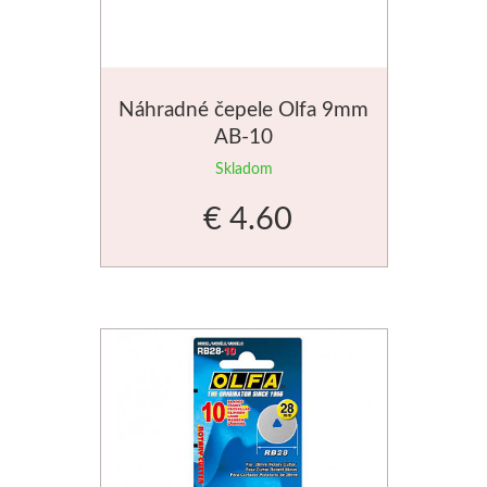
Stubai
Rezbárske dláta
Náhradné čepele Olfa 9mm
AB-10
Rydlá
Skladom
Umton
€ 4.60
Olej
Akvarel
Tempery
Uni Posca
Jednotlivě