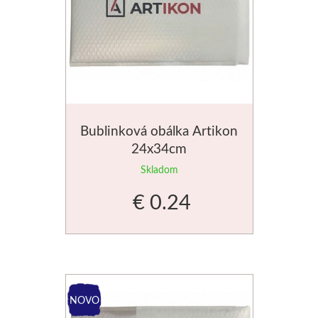
Pigmenty a spojivá
Maľovanie na sklo
Akrylové inkousty
Školské pastelky
Hnedé
Písanie
Litografické farby
Farby na porcelán
Štetce
Rámy
Príslušenstvo
Práškové pigmenty
Farby
Pastely
Čierne
Vybavenie
Ceruzky a pastely
Pre deti a školy
Markery
Papiere
Tempery a gvaše
Spojiva a báza
Fixy a kontúry
Suché pastely
Biele
Grafické lisy
Ďalší sortiment
Keramické pece
Artikon Hobby
Pomôcky
Maľovanie podľa čísel
Jednotlivo
Šelaky
Olejové pastely
Farebné
Písacie potreby
Základné
Doskové materiály
Výroba sviečok
Bublinková obálka Artikon
24x34cm
Výroba sviečok
V sade
Gleje
Mastné kriedy
Zlaté
Guličkové perá
S prevodom
Balsa
Výroba mydla
Skladom
Laky a médiá
Vosky
Vosk
Pastely v ceruzke
Strieborné
Propisovacie perá
Elektrické
Abig
Scenérie
€ 0.24
Príslušenstvo
Pomôcky
Včelí vosk
Napínacie rámy
PanPastel
Mechanické ceruzky
Miniatúrne
Knihy
Valčeky
Akvarelové farby
Lepidlá
Formy
Pre pastel
Jednotlivé napínacie lišty
Fixy a popisovače
Príslušenstvo
Airbrush
Grafické lisy
Jednotlivo
V spreji
Farby a vône
Ceruzky uhly, sépie
Zosponkované rámy
Ostatné pomôcky
Zvýrazňovače
Airplac
Inkousty