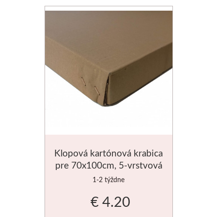
Palety a kazety
Kýbliky
Montana Cans
Montana Black
Montana Gold
Old Holland
Klopová kartónová krabica
Olejové farby
pre 70x100cm, 5-vrstvová
1-2 týždne
Médiá
€ 4.20
PanPastel