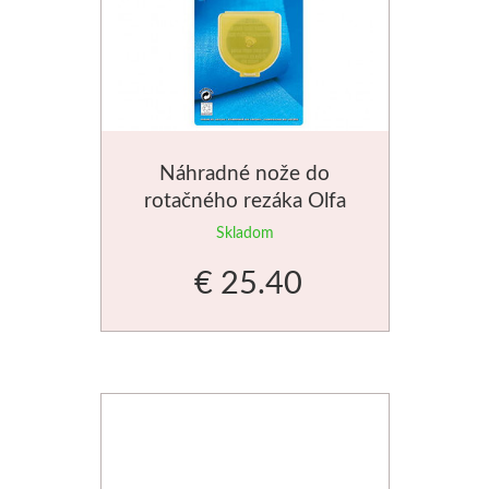
V sadách
Winsor & Newton
Farby
Náhradné nože do
rotačného rezáka Olfa
Tuše
28mm
Skladom
Médiá
€ 25.40
Pomôcky
Zlatá loď
Maliarske plátn
Štětce