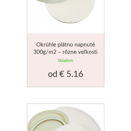
Jednotlivé farby
Sady
Pomôcky
Okrúhle plátno napnuté
300g/m2 – rôzne veľkosti
Pébéo
Skladom
Akryl
od
€ 5.16
Hobby
Živica
Pfeil - Swiss made
Rydlá