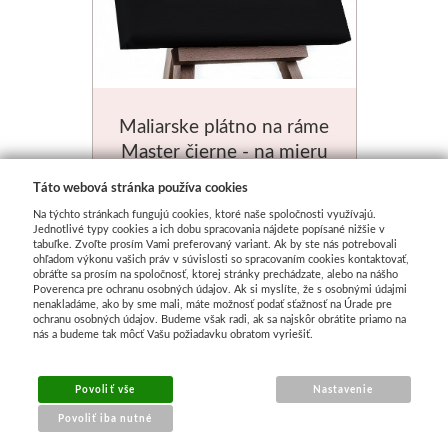
Maliarske plátno na ráme
Master čierne - na mieru
2-4 dni
Táto webová stránka používa cookies
Na týchto stránkach fungujú cookies, ktoré naše spoločnosti využívajú.
od
€ 0.00
Jednotlivé typy cookies a ich dobu spracovania nájdete popísané nižšie v
tabuľke. Zvoľte prosím Vami preferovaný variant. Ak by ste nás potrebovali
ohľadom výkonu vašich práv v súvislosti so spracovaním cookies kontaktovať,
obráťte sa prosím na spoločnosť, ktorej stránky prechádzate, alebo na nášho
Poverenca pre ochranu osobných údajov. Ak si myslíte, že s osobnými údajmi
nenakladáme, ako by sme mali, máte možnosť podať sťažnosť na Úrade pre
ochranu osobných údajov. Budeme však radi, ak sa najskôr obrátite priamo na
nás a budeme tak môcť Vašu požiadavku obratom vyriešiť.
Povoliť vše
Nastavenie
Povoliť iba nutné