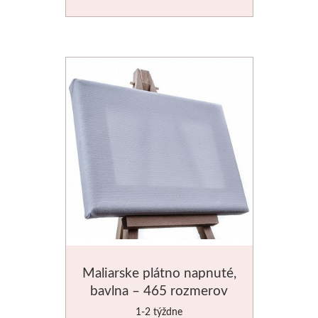
Stubai
Rezbárske dláta
Rydlá
Umton
Olej
Akvarel
Tempery
Maliarske plátno napnuté,
Uni Posca
bavlna – 465 rozmerov
1-2 týždne
Jednotlivě