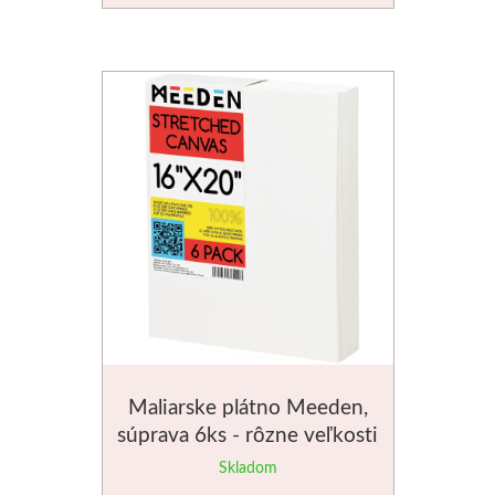
V prášku
Kyanotypie
Koh-i-noor
Ceruzky
Pastelky
Pastely
Kremer
Maliarske plátno Meeden,
Pigmenty
súprava 6ks - rôzne veľkosti
Farby
Skladom