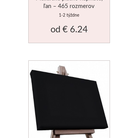
ľan – 465 rozmerov
Novinky
1-2 týždne
od
€ 6.24