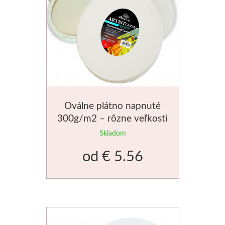
Dláta
Phoenix
Plátna
Farby
Oválne plátno napnuté
300g/m2 – rôzne veľkosti
Špachtle
Skladom
Renesans
od
€ 5.56
Olej
Akryl
Akvarel