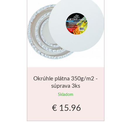
Štětce
Rosa
Akvarel
Akryl
Médiá
Okrúhle plátna 350g/m2 -
Plátna
súprava 3ks
Skladom
Sennelier
€ 15.96
Suché pastely
Olejové pastely