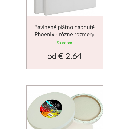
Palety a kazety
Kýbliky
Bavlnené plátno napnuté
Phoenix - rôzne rozmery
Montana Cans
Skladom
Montana Black
od
€ 2.64
Montana Gold
Old Holland
Olejové farby
Médiá
PanPastel