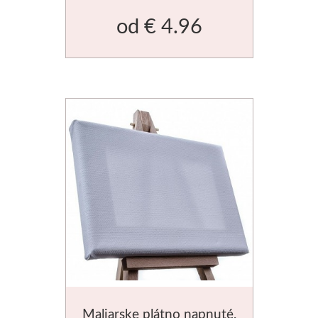
od
€ 4.96
V sadách
Winsor & Newton
Farby
Tuše
Médiá
Pomôcky
Zlatá loď
Maliarske plátn
Maliarske plátno napnuté,
Štětce