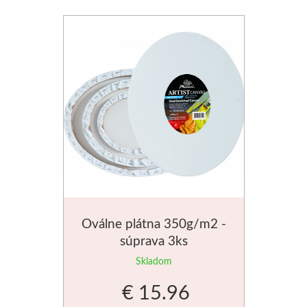
Schmincke
Olej
Akryl
Akvarel
Médiá
Speedball
Oválne plátna 350g/m2 -
Sieťotlač
súprava 3ks
Skladom
Linoryt
€ 15.96
Glazúry