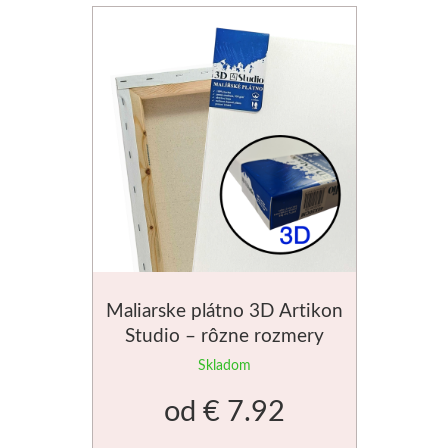
Do 20€
Dekoratívne papiere
Skicovacie knih
Do 40€
Pieskovanie
Herend
Do 80€
Akvarelové štet
Vzorkovníky
Široké
Charbonnel
Hĺbkotlač
Maliarske plátno 3D Artikon
Pozlacovanie
Studio – rôzne rozmery
Skladom
Jacquard
od
€ 7.92
Tekuté