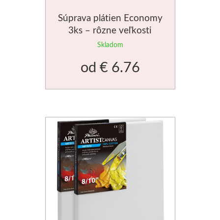
Manetti
Súprava plátien Economy
3ks – rôzne veľkosti
Zlatiace plátky
Skladom
Príslušenstvo
od
€ 6.76
Meeden
Stojany
Palety
Ostatné
Mijello
Akvarel