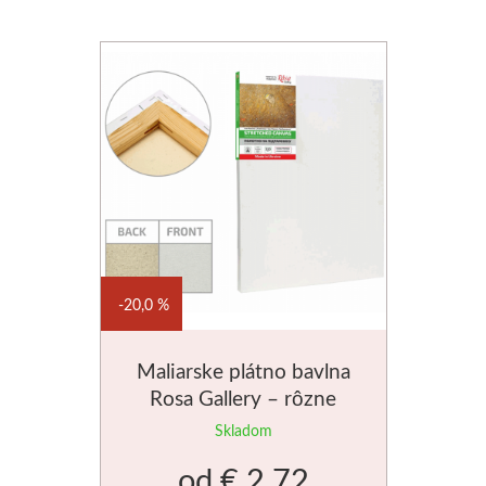
20,0 %
Maliarske plátno bavlna
Rosa Gallery – rôzne
veľkosti
Skladom
od
€ 2.72