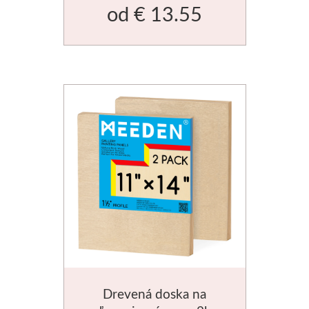
od
€ 13.55
Médiá
Kreul
Akryl
Textil
Hodváb
Lascaux
Akrylové farby
Médiá
Drevená doska na
Liquitex