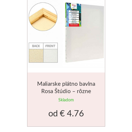
Maliarske plátno bavlna
Rosa Štúdio – rôzne
veľkosti
Skladom
od
€ 4.76