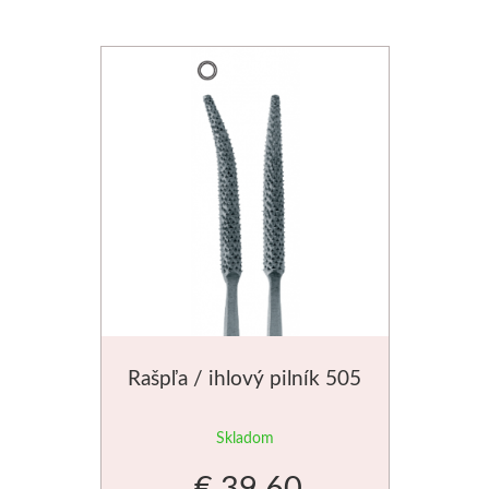
Stubai
Rezbárske dláta
Rydlá
Umton
Olej
Akvarel
Tempery
Rašpľa / ihlový pilník 505
Uni Posca
Skladom
€ 39.60
Jednotlivě