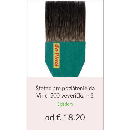
Štetec pre pozlátenie da
Vinci 500 veverička – 3
veľkosti
Skladom
od
€ 18.20