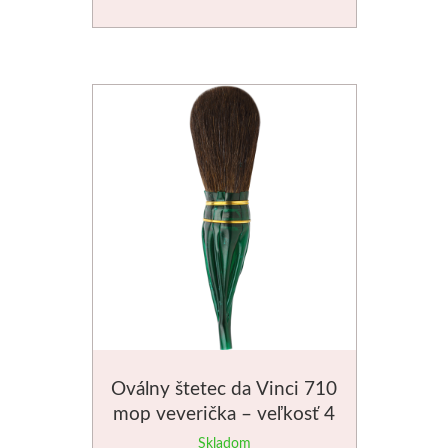
Médiá
Kreul
Akryl
Textil
Hodváb
Lascaux
Akrylové farby
Médiá
Oválny štetec da Vinci 710
mop veverička – veľkosť 4
Liquitex
Skladom