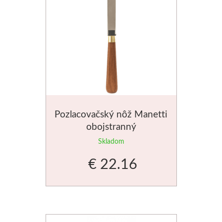
Štětce
Rosa
Akvarel
Akryl
Pozlacovačský nôž Manetti
Médiá
obojstranný
Skladom
Plátna
€ 22.16
Sennelier
Suché pastely
Olejové pastely