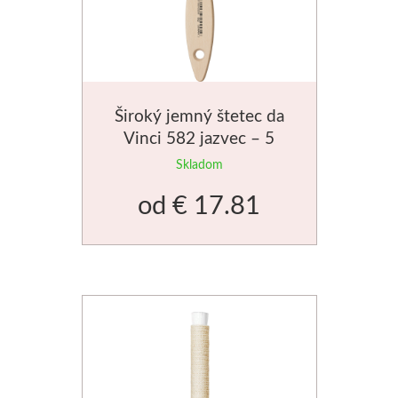
Široký jemný štetec da
Vinci 582 jazvec – 5
veľkostí
Skladom
od
€ 17.81