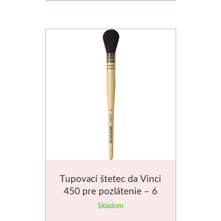
Tupovací štetec da Vinci
450 pre pozlátenie – 6
veľkostí
Skladom