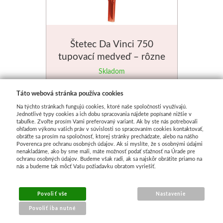
Štetec Da Vinci 750
tupovací medveď – rôzne
veľkosti
Skladom
od
€ 5.64
Táto webová stránka používa cookies
Na týchto stránkach fungujú cookies, ktoré naše spoločnosti využívajú.
Jednotlivé typy cookies a ich dobu spracovania nájdete popísané nižšie v
tabuľke. Zvoľte prosím Vami preferovaný variant. Ak by ste nás potrebovali
ohľadom výkonu vašich práv v súvislosti so spracovaním cookies kontaktovať,
obráťte sa prosím na spoločnosť, ktorej stránky prechádzate, alebo na nášho
Poverenca pre ochranu osobných údajov. Ak si myslíte, že s osobnými údajmi
nenakladáme, ako by sme mali, máte možnosť podať sťažnosť na Úrade pre
ochranu osobných údajov. Budeme však radi, ak sa najskôr obrátite priamo na
nás a budeme tak môcť Vašu požiadavku obratom vyriešiť.
Povoliť vše
Nastavenie
Viac ako 40.000
Sme priamym
Radi Vám
Povoliť iba nutné
produktov
dovozcom
poradíme