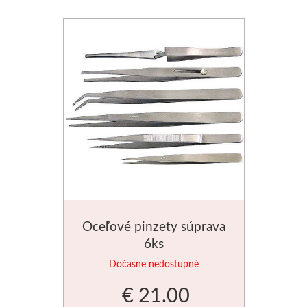
V prášku
Kyanotypie
Koh-i-noor
Ceruzky
Pastelky
Pastely
Kremer
Oceľové pinzety súprava
6ks
Pigmenty
Dočasne nedostupné
Farby
€ 21.00