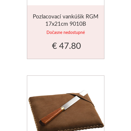
Palety a kazety
Pozlacovací vankúšik RGM
17x21cm 9010B
Kýbliky
Dočasne nedostupné
Montana Cans
€ 47.80
Montana Black
Montana Gold
Old Holland
Olejové farby
Médiá
PanPastel