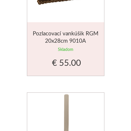
Jednotlivé farby
Sady
Pozlacovací vankúšik RGM
Pomôcky
20x28cm 9010A
Skladom
Pébéo
€ 55.00
Akryl
Hobby
Živica
Pfeil - Swiss made
Rydlá