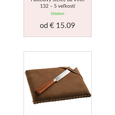
132 – 5 veľkostí
Manetti
Skladom
Zlatiace plátky
od
€ 15.09
Príslušenstvo
Meeden
Stojany
Palety
Ostatné
Mijello
Akvarel