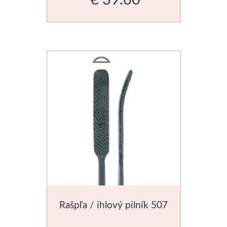
V sadách
Winsor & Newton
Farby
Tuše
Médiá
Pomôcky
Zlatá loď
Maliarske plátn
Rašpľa / ihlový pilník 507
Štětce