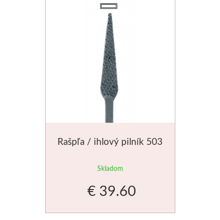
Schmincke
Olej
Akryl
Akvarel
Médiá
Rašpľa / ihlový pilník 503
Speedball
Sieťotlač
Skladom
€ 39.60
Linoryt
Glazúry