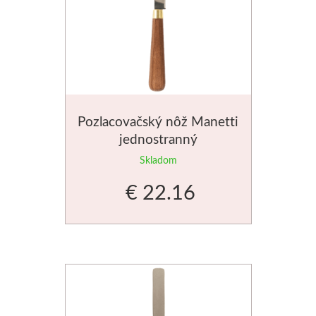
Dláta
Phoenix
Plátna
Pozlacovačský nôž Manetti
Farby
jednostranný
Skladom
Špachtle
€ 22.16
Renesans
Olej
Akryl
Akvarel