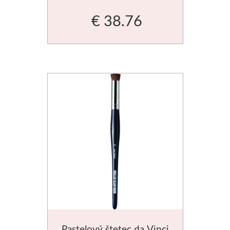
Basics
€ 38.76
Heavy body
Médiá
Mabef
Maliarske stoja
Kufríky
Magnani 1404
Jednotlivé papi
Bloky
Pastelový štetec da Vinci