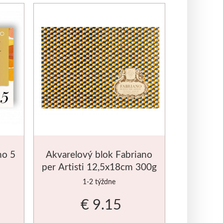
no 5
Akvarelový blok Fabriano
d
per Artisti 12,5x18cm 300g
1-2 týždne
€ 9.15