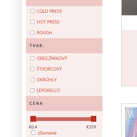
PHOENIX
Plátna
Farby
Špachtle
O
COLD PRESS
SENNELIER
HOT PRESS
Suché pastely
Olejové pastely
O
ROUGH
STUBAI
Rezbárske dláta
Rydlá
O
TVAR:
WINSOR & NEWTON
OBDĹŽNIKOVÝ
Farby
Tuše
Médiá
Pomôcky
M
ŠTVORCOVÝ
OKRÚHLY
LEPORELLO
CENA
€
0.4
€
359
zľavnené