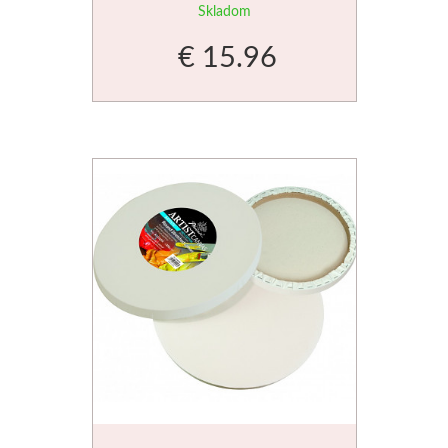
Skladom
Basics
€ 15.96
Heavy body
Médiá
Mabef
Maliarske stoja
Kufríky
Magnani 1404
Jednotlivé papi
Bloky