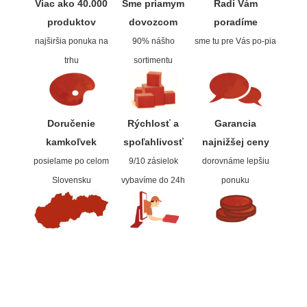
Viac ako 40.000
Sme priamym
Radi Vám
produktov
dovozcom
poradíme
Dláta
najširšia ponuka na
90% nášho
sme tu pre Vás po-pia
Phoenix
trhu
sortimentu
Plátna
Doručenie
Rýchlosť a
Garancia
Farby
kamkoľvek
spoľahlivos
ť
najnižšej ceny
Špachtle
posielame po celom
9/10 zásielok
dorovnáme lepšiu
Slovensku
vybavíme do 24h
ponuku
Renesans
Olej
Akryl
Akvarel