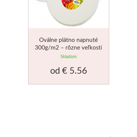
Jednotlivé farby
Sady
Oválne plátno napnuté
Pomôcky
300g/m2 – rôzne veľkosti
Pébéo
Skladom
od
€ 5.56
Akryl
Hobby
Živica
Pfeil - Swiss made
Rydlá