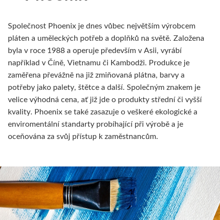
Maľovanie na textil
V sade
V roli a metráži
Kaligrafické
Všeobecné informácie
Školský sortiment
Valčeky
Glazúry a engoby
Artikon má 30 roko
Prípravky
Společnost Phoenix je dnes vůbec největším výrobcem
Laky a médiá
Napnuté plátna
Farby
Rámárske potreby
Linery
Pre základné školy
Rydlá a nástroje
Stojany a točne
Plátky a vločky
Oslavujte s nam
pláten a uměleckých potřeb a doplňků na světě. Založena
byla v roce 1988 a operuje především v Asii, vyrábí
Príslušenstvo
Plátna na doske
Fixy a kontúry
Akrylové a olejové
Stroje
Maľba
Lino
Príslušenstvo
Artikon Master
Pomôcky
například v Číně, Vietnamu či Kambodži. Produkce je
zaměřena převážně na již zmiňovaná plátna, barvy a
Vodou riediteľné
Špeciálne tvary
Tašky a textil
Štetčekové
Háčiky
Hĺbkotlač
Kresba
Nevypaľovacie hliny
Reštaurovanie
Plátna
potřeby jako palety, štětce a další. Společným znakem je
velice výhodná cena, ať již jde o produkty střední či vyšší
Olejové tyčinky
Na napínanie plátien
Šablóny
Sady fixiek
Penové dosky
Linoryt
Hlbotlačové farby
Polymérové hmoty
Prípravky na rešta
Štetce
kvality. Phoenix se také zasazuje o veškeré ekologické a
enviromentální standarty probíhající při výrobě a je
Akrylové farby
Napínacie rámy
Maľovanie na hodváb
Skicáky pre markery
Pasparty
Keramika
Valčeky
Umelecké plastelíny
Pomôcky
Špachtle
oceňována za svůj přístup k zaměstnancům.
Jednotlivo
Klasický nízky profil
Farby a kontúry
Pastelky
Kartóny a mdf
Obľúbené produkty
Grafické dosky a príslušenstvo
Odlievanie
Šelaky
Médiá
V sade
Vysoké a masívne rámy
Hodváb
Umelecké
Ďalšie potreby
Kancelárske potreby
Ihly a nástroje
Pre sochárov
Modelárstvo
Artikon Studio
Laky a médiá
Príslušenstvo
Rámy na hodváb
Obrazové lišty
Akvarelové
Litografia
Copy papier
Farby na keramiku
Farby a médiá
Plátna