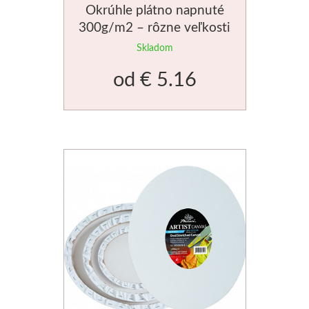
Okrúhle plátno napnuté
Manetti
300g/m2 – rôzne veľkosti
Skladom
Zlatiace plátky
od
€ 5.16
Príslušenstvo
Meeden
Stojany
Palety
Ostatné
Mijello
Akvarel