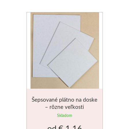
V prášku
Kyanotypie
Koh-i-noor
Ceruzky
Pastelky
Pastely
Kremer
Šepsované plátno na doske
– rôzne veľkosti
Pigmenty
Skladom
Farby
od
€ 1.16