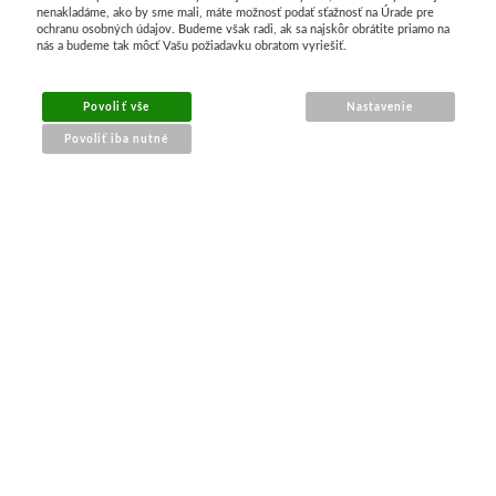
nenakladáme, ako by sme mali, máte možnosť podať sťažnosť na Úrade pre
ochranu osobných údajov. Budeme však radi, ak sa najskôr obrátite priamo na
Stubai
nás a budeme tak môcť Vašu požiadavku obratom vyriešiť.
Rezbárske dláta
Povoliť vše
Nastavenie
Povoliť iba nutné
Rydlá
Umton
NÁKUP ONLINE
Olej
doprava a platba
sledovanie zásielky
Akvarel
obchodné podmienky
reklamácia tovaru
Tempery
Uni Posca
PRE ZÁKAZNÍKOV
Jednotlivě