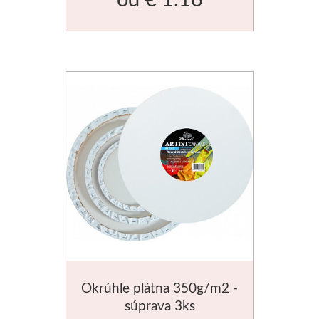
Médiá
Kreul
Akryl
Textil
Hodváb
Lascaux
Akrylové farby
Médiá
Okrúhle plátna 350g/m2 -
Liquitex
súprava 3ks