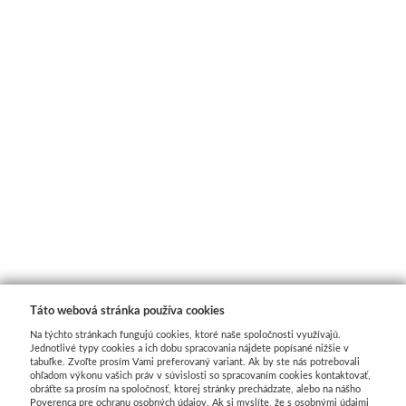
Schmincke
Olej
Akryl
Akvarel
Médiá
Speedball
Sieťotlač
Táto webová stránka používa cookies
Na týchto stránkach fungujú cookies, ktoré naše spoločnosti využívajú.
Jednotlivé typy cookies a ich dobu spracovania nájdete popísané nižšie v
Linoryt
tabuľke. Zvoľte prosím Vami preferovaný variant. Ak by ste nás potrebovali
ohľadom výkonu vašich práv v súvislosti so spracovaním cookies kontaktovať,
obráťte sa prosím na spoločnosť, ktorej stránky prechádzate, alebo na nášho
Glazúry
Poverenca pre ochranu osobných údajov. Ak si myslíte, že s osobnými údajmi