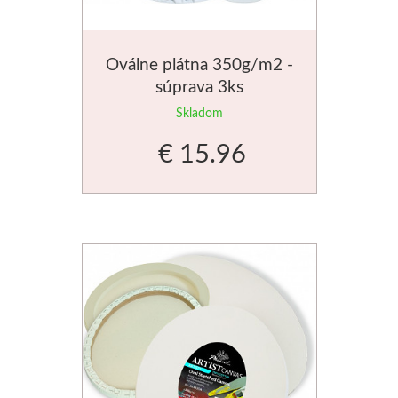
Palety a kazety
Oválne plátna 350g/m2 -
Kýbliky
súprava 3ks
Skladom
Montana Cans
€ 15.96
Montana Black
Montana Gold
Old Holland
Olejové farby
Médiá
PanPastel