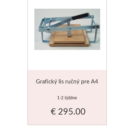
Do 20€
Dekoratívne papiere
Skicovacie knih
Do 40€
Pieskovanie
Herend
Do 80€
Akvarelové štet
Vzorkovníky
Široké
Charbonnel
Grafický lis ručný pre A4
Hĺbkotlač
Pozlacovanie
1-2 týždne
€ 295.00
Jacquard
Tekuté