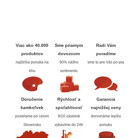
V prášku
Kyanotypie
Koh-i-noor
Viac ako 40.000
Sme priamym
Radi Vám
Ceruzky
produktov
dovozcom
poradíme
najširšia ponuka na
90% nášho
sme tu pre Vás po-pia
Pastelky
trhu
sortimentu
Pastely
Kremer
Doručenie
Rýchlosť a
Garancia
kamkoľvek
spoľahlivos
ť
najnižšej ceny
Pigmenty
posielame po celom
9/10 zásielok
dorovnáme lepšiu
Slovensku
vybavíme do 24h
ponuku
Farby