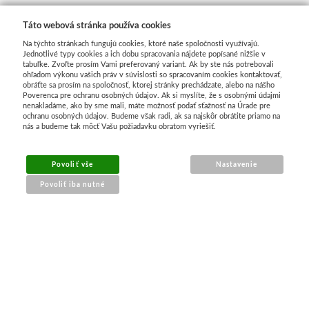
Manetti
Táto webová stránka používa cookies
Na týchto stránkach fungujú cookies, ktoré naše spoločnosti využívajú.
Zlatiace plátky
Jednotlivé typy cookies a ich dobu spracovania nájdete popísané nižšie v
tabuľke. Zvoľte prosím Vami preferovaný variant. Ak by ste nás potrebovali
ohľadom výkonu vašich práv v súvislosti so spracovaním cookies kontaktovať,
obráťte sa prosím na spoločnosť, ktorej stránky prechádzate, alebo na nášho
Príslušenstvo
Poverenca pre ochranu osobných údajov. Ak si myslíte, že s osobnými údajmi
nenakladáme, ako by sme mali, máte možnosť podať sťažnosť na Úrade pre
ochranu osobných údajov. Budeme však radi, ak sa najskôr obrátite priamo na
Meeden
nás a budeme tak môcť Vašu požiadavku obratom vyriešiť.
Stojany
Povoliť vše
Nastavenie
Povoliť iba nutné
Palety
Ostatné
NÁKUP ONLINE
Mijello
doprava a platba
sledovanie zásielky
Akvarel
obchodné podmienky