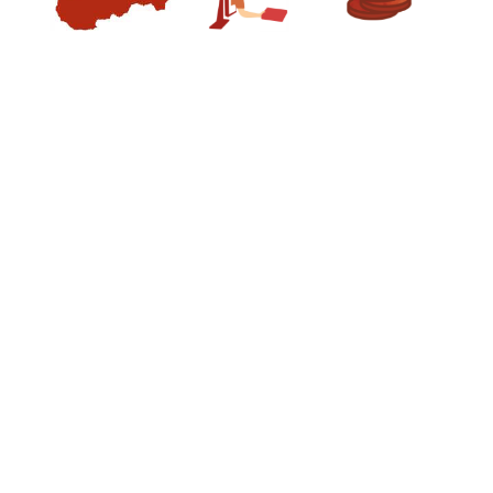
Médiá
Kreul
Akryl
Textil
Hodváb
Lascaux
Akrylové farby
Médiá
Liquitex