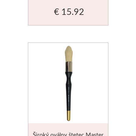
€ 15.92
Široký oválny štetec Master