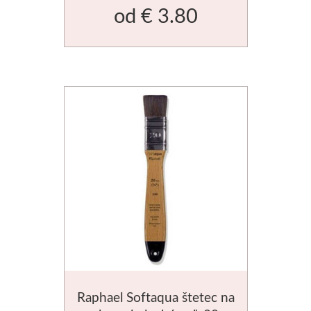
od
€ 3.80
Jednotlivé farby
Sady
Pomôcky
Pébéo
Akryl
Hobby
Živica
Pfeil - Swiss made
Raphael Softaqua štetec na
Rydlá