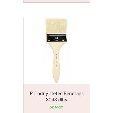
Palety a kazety
Kýbliky
Montana Cans
Montana Black
Montana Gold
Old Holland
Olejové farby
Prírodný štetec Renesans
Médiá
8043 dlhý
Skladom
PanPastel