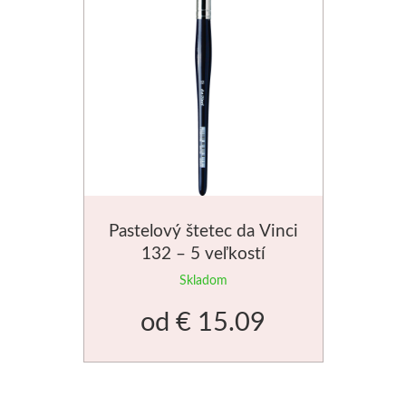
Basics
Heavy body
Médiá
Mabef
Maliarske stoja
Pastelový štetec da Vinci
Kufríky
132 – 5 veľkostí
Skladom
Magnani 1404
od
€ 15.09
Jednotlivé papi
Bloky