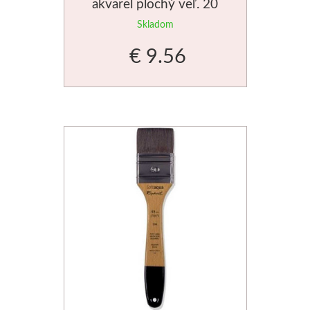
akvarel plochý veľ. 20
Dláta
Skladom
€ 9.56
Phoenix
Plátna
Farby
Špachtle
Renesans
Olej
Akryl
Akvarel