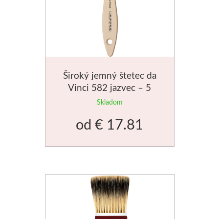
Stubai
Rezbárske dláta
Rydlá
Široký jemný štetec da
Vinci 582 jazvec – 5
Umton
veľkostí
Skladom
Olej
od
€ 17.81
Akvarel
Tempery
Uni Posca
Jednotlivě