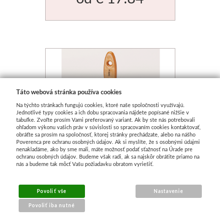
Táto webová stránka používa cookies
Na týchto stránkach fungujú cookies, ktoré naše spoločnosti využívajú.
Jednotlivé typy cookies a ich dobu spracovania nájdete popísané nižšie v
tabuľke. Zvoľte prosím Vami preferovaný variant. Ak by ste nás potrebovali
ohľadom výkonu vašich práv v súvislosti so spracovaním cookies kontaktovať,
obráťte sa prosím na spoločnosť, ktorej stránky prechádzate, alebo na nášho
Poverenca pre ochranu osobných údajov. Ak si myslíte, že s osobnými údajmi
nenakladáme, ako by sme mali, máte možnosť podať sťažnosť na Úrade pre
ochranu osobných údajov. Budeme však radi, ak sa najskôr obrátite priamo na
nás a budeme tak môcť Vašu požiadavku obratom vyriešiť.
Povoliť vše
Nastavenie
Široký štetec da Vinci 2400-
Povoliť iba nutné
4 Quattro