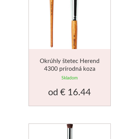
Médiá
Kreul
Akryl
Textil
Okrúhly štetec Herend
4300 prírodná koza
Hodváb
Skladom
Lascaux
od
€ 16.44
Akrylové farby
Médiá
Liquitex