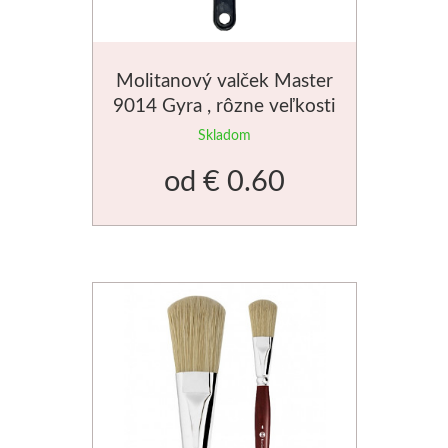
Do 20€
Dekoratívne papiere
Skicovacie knih
Do 40€
Pieskovanie
Herend
Molitanový valček Master
9014 Gyra , rôzne veľkosti
Do 80€
Akvarelové štet
Skladom
Vzorkovníky
Široké
od
€ 0.60
Charbonnel
Hĺbkotlač
Pozlacovanie
Jacquard
Tekuté