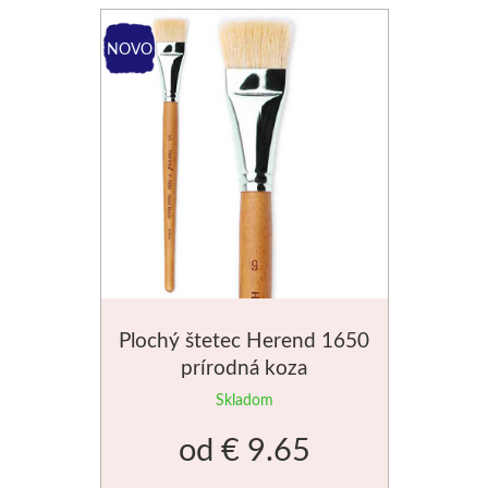
Manetti
Zlatiace plátky
Príslušenstvo
Meeden
Stojany
Palety
Plochý štetec Herend 1650
Ostatné
prírodná koza
Skladom
Mijello
od
€ 9.65
Akvarel