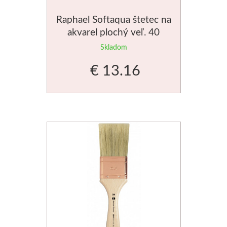
Raphael Softaqua štetec na
Štětce
akvarel plochý veľ. 40
Rosa
Skladom
€ 13.16
Akvarel
Akryl
Médiá
Plátna
Sennelier
Suché pastely
Olejové pastely