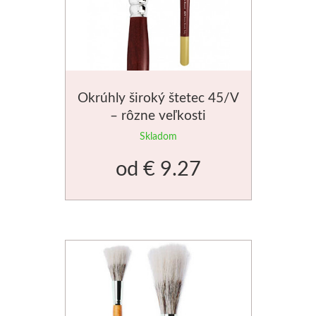
V prášku
Kyanotypie
Koh-i-noor
Okrúhly široký štetec 45/V
– rôzne veľkosti
Ceruzky
Skladom
Pastelky
od
€ 9.27
Pastely
Kremer
Pigmenty
Farby