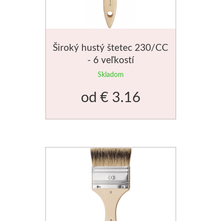
Schmincke
Olej
Široký hustý štetec 230/CC
- 6 veľkostí
Akryl
Skladom
Akvarel
od
€ 3.16
Médiá
Speedball
Sieťotlač
Linoryt
Glazúry