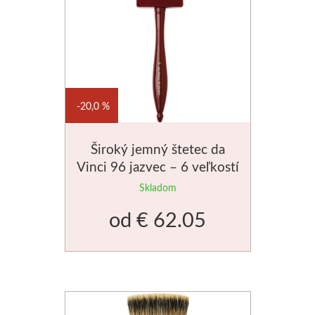
V sadách
Winsor & Newton
Farby
20,0 %
Tuše
Široký jemný štetec da
Vinci 96 jazvec – 6 veľkostí
Médiá
Skladom
Pomôcky
od
€ 62.05
Zlatá loď
Maliarske plátn
Štětce