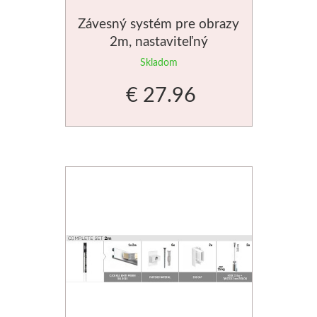
Palety a kazety
Závesný systém pre obrazy
2m, nastaviteľný
Kýbliky
Skladom
€ 27.96
Montana Cans
Montana Black
Montana Gold
Old Holland
Olejové farby
Médiá
PanPastel