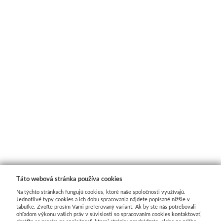
Stubai
Rezbárske dláta
Rydlá
Umton
Olej
Akvarel
Tempery
Táto webová stránka používa cookies
Uni Posca
Na týchto stránkach fungujú cookies, ktoré naše spoločnosti využívajú.
Jednotlivé typy cookies a ich dobu spracovania nájdete popísané nižšie v
tabuľke. Zvoľte prosím Vami preferovaný variant. Ak by ste nás potrebovali
ohľadom výkonu vašich práv v súvislosti so spracovaním cookies kontaktovať,
Jednotlivě