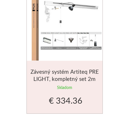
Do 20€
Dekoratívne papiere
Skicovacie knih
Do 40€
Pieskovanie
Herend
Do 80€
Akvarelové štet
Vzorkovníky
Široké
Charbonnel
Závesný systém Artiteq PRE
Hĺbkotlač
LIGHT, kompletný set 2m
Skladom
Pozlacovanie
€ 334.36
Jacquard
Tekuté