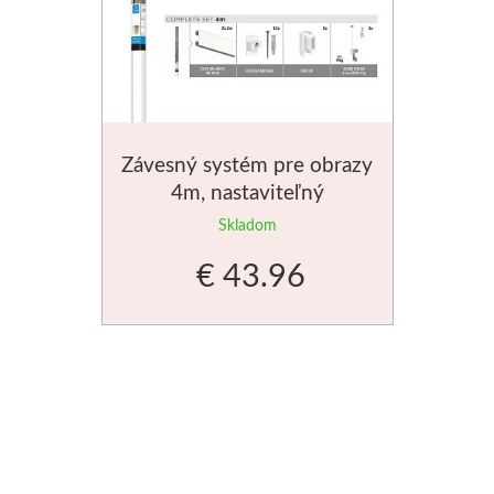
Dláta
Phoenix
Plátna
Závesný systém pre obrazy
4m, nastaviteľný
Farby
Skladom
Špachtle
€ 43.96
Renesans
Olej
Akryl
Akvarel