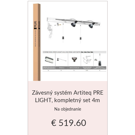
V prášku
Kyanotypie
Koh-i-noor
Ceruzky
Pastelky
Pastely
Závesný systém Artiteq PRE
Kremer
LIGHT, kompletný set 4m
Na objednanie
Pigmenty
€ 519.60
Farby