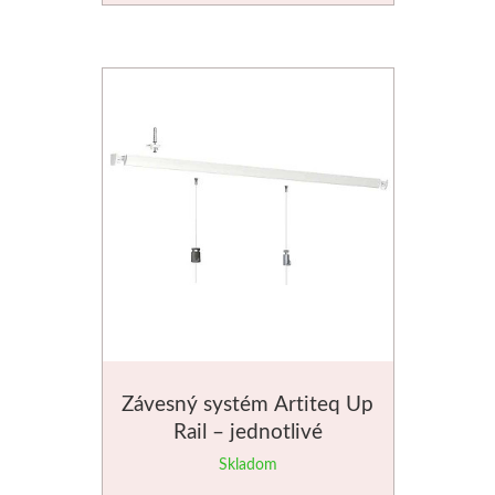
Médiá
Kreul
Akryl
Textil
Hodváb
Lascaux
Akrylové farby
Závesný systém Artiteq Up
Médiá
Rail – jednotlivé
komponenty
Skladom
Liquitex