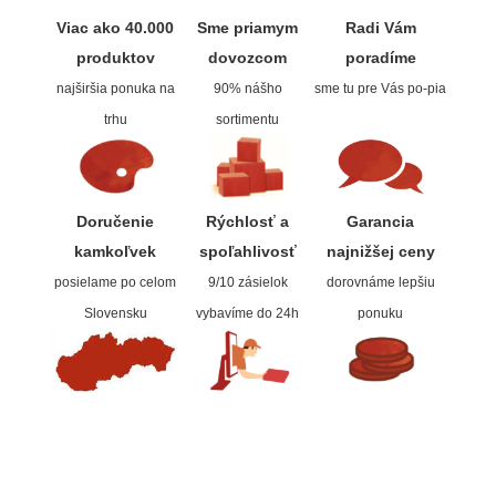
Viac ako 40.000
Sme priamym
Radi Vám
Štětce
produktov
dovozcom
poradíme
najširšia ponuka na
90% nášho
sme tu pre Vás po-pia
Rosa
trhu
sortimentu
Akvarel
Akryl
Doručenie
Rýchlosť a
Garancia
kamkoľvek
spoľahlivos
ť
najnižšej ceny
Médiá
posielame po celom
9/10 zásielok
dorovnáme lepšiu
Slovensku
vybavíme do 24h
ponuku
Plátna
Sennelier
Suché pastely
Olejové pastely