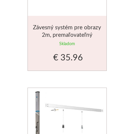
Jednotlivé farby
Sady
Závesný systém pre obrazy
2m, premaľovateľný
Pomôcky
Skladom
Pébéo
€ 35.96
Akryl
Hobby
Živica
Pfeil - Swiss made
Rydlá