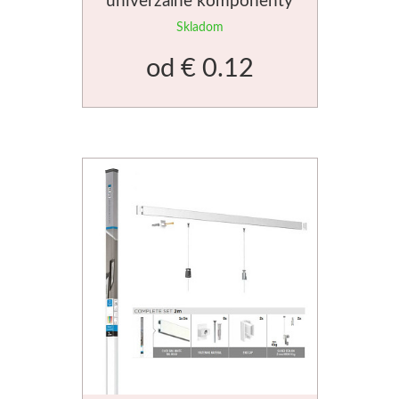
Manetti
Skladom
od
€ 0.12
Zlatiace plátky
Príslušenstvo
Meeden
Stojany
Palety
Ostatné
Mijello
Akvarel