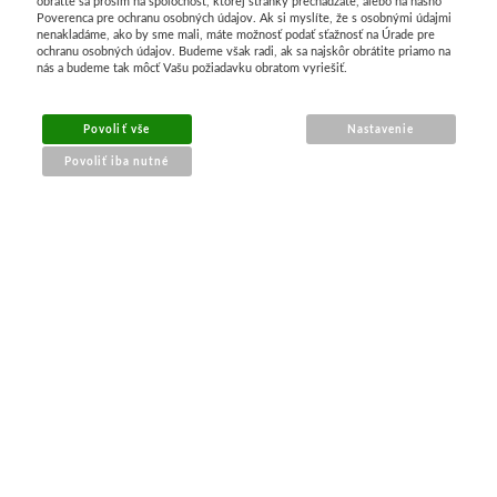
obráťte sa prosím na spoločnosť, ktorej stránky prechádzate, alebo na nášho
Poverenca pre ochranu osobných údajov. Ak si myslíte, že s osobnými údajmi
nenakladáme, ako by sme mali, máte možnosť podať sťažnosť na Úrade pre
V sadách
ochranu osobných údajov. Budeme však radi, ak sa najskôr obrátite priamo na
nás a budeme tak môcť Vašu požiadavku obratom vyriešiť.
Winsor & Newton
Povoliť vše
Nastavenie
Farby
Povoliť iba nutné
Tuše
NÁKUP ONLINE
Médiá
doprava a platba
Pomôcky
sledovanie zásielky
obchodné podmienky
Zlatá loď
reklamácia tovaru
Maliarske plátn
Štětce
PRE ZÁKAZNÍKOV