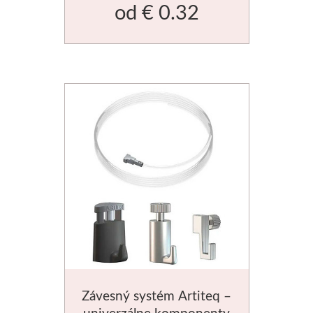
od
€ 0.32
Basics
Heavy body
Médiá
Mabef
Maliarske stoja
Kufríky
Magnani 1404
Jednotlivé papi
Závesný systém Artiteq –
Bloky
univerzálne komponenty