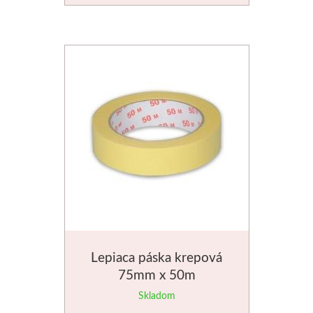
V prášku
Kyanotypie
Koh-i-noor
Ceruzky
Pastelky
Pastely
Kremer
Lepiaca páska krepová
Pigmenty
75mm x 50m
Farby
Skladom