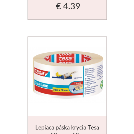
€ 4.39
Médiá
Kreul
Akryl
Textil
Hodváb
Lascaux
Akrylové farby
Médiá
Lepiaca páska krycia Tesa
Liquitex