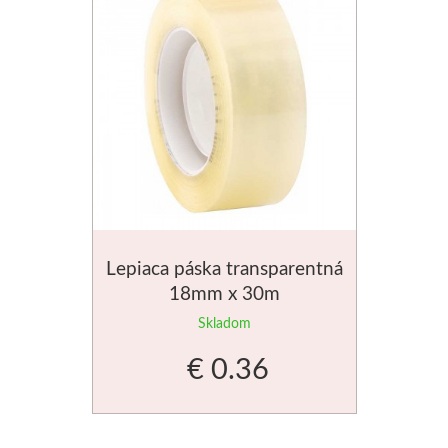
Štětce
Rosa
Akvarel
Akryl
Médiá
Lepiaca páska transparentná
Plátna
18mm x 30m
Skladom
Sennelier
€ 0.36
Suché pastely
Olejové pastely