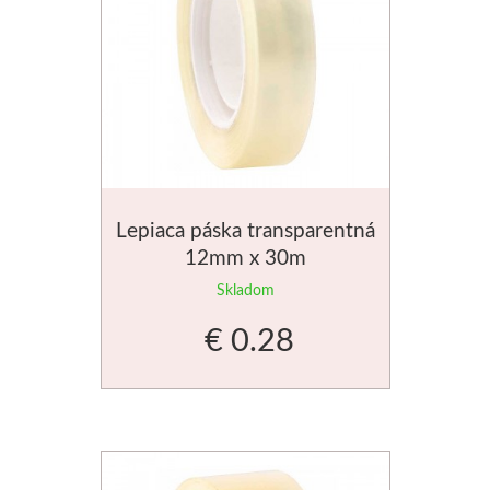
Dláta
Phoenix
Plátna
Farby
Lepiaca páska transparentná
12mm x 30m
Špachtle
Skladom
Renesans
€ 0.28
Olej
Akryl
Akvarel