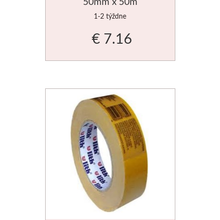
50mm x 50m
Basics
1-2 týždne
€ 7.16
Heavy body
Médiá
Mabef
Maliarske stoja
Kufríky
Magnani 1404
Jednotlivé papi
Bloky