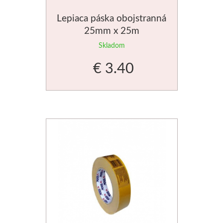
Manetti
Lepiaca páska obojstranná
25mm x 25m
Zlatiace plátky
Skladom
Príslušenstvo
€ 3.40
Meeden
Stojany
Palety
Ostatné
Mijello
Akvarel