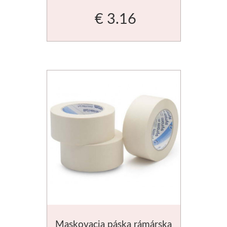
€ 3.16
V sadách
Winsor & Newton
Farby
Tuše
Médiá
Pomôcky
Zlatá loď
Maliarske plátn
Maskovacia páska rámárska
Štětce