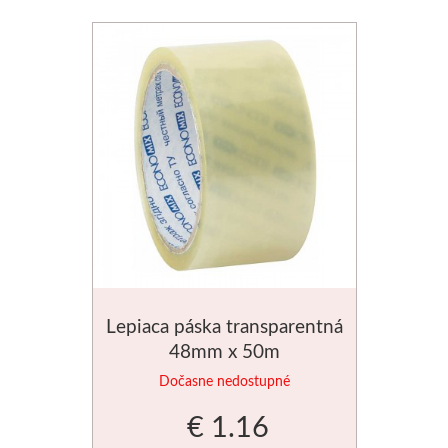
Schmincke
Olej
Akryl
Akvarel
Médiá
Speedball
Lepiaca páska transparentná
Sieťotlač
48mm x 50m
Dočasne nedostupné
Linoryt
€ 1.16
Glazúry