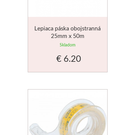
Palety a kazety
Kýbliky
Lepiaca páska obojstranná
25mm x 50m
Montana Cans
Skladom
Montana Black
€ 6.20
Montana Gold
Old Holland
Olejové farby
Médiá
PanPastel