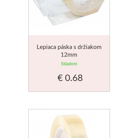
Jednotlivé farby
Sady
Pomôcky
Lepiaca páska s držiakom
12mm
Pébéo
Skladom
Akryl
€ 0.68
Hobby
Živica
Pfeil - Swiss made
Rydlá