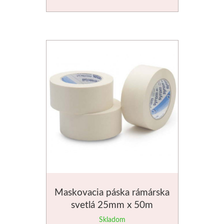
Stubai
Rezbárske dláta
Rydlá
Umton
Olej
Akvarel
Tempery
Maskovacia páska rámárska
Uni Posca
svetlá 25mm x 50m
Skladom
Jednotlivě