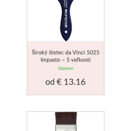
Štětce
Rosa
Akvarel
Široký štetec da Vinci 5025
Akryl
Impasto – 5 veľkostí
Skladom
Médiá
od
€ 13.16
Plátna
Sennelier
Suché pastely
Olejové pastely