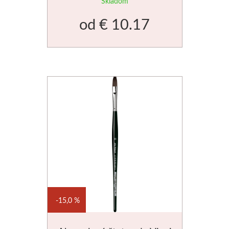
Skladom
Manetti
od
€ 10.17
Zlatiace plátky
Príslušenstvo
Meeden
Stojany
Palety
Ostatné
Mijello
15,0 %
Akvarel