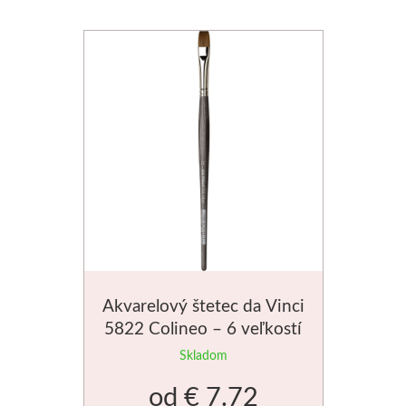
Médiá
Kreul
Akryl
Textil
Hodváb
Lascaux
Akrylové farby
Akvarelový štetec da Vinci
5822 Colineo – 6 veľkostí
Médiá
Skladom
Liquitex
od
€ 7.72