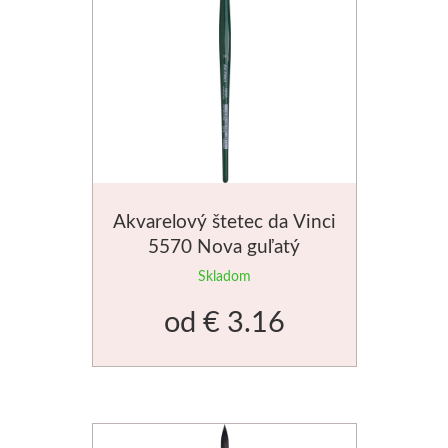
Do 20€
Dekoratívne papiere
Skicovacie knih
Do 40€
Pieskovanie
Herend
Do 80€
Akvarelové štet
Vzorkovníky
Široké
Akvarelový štetec da Vinci
Charbonnel
5570 Nova guľatý
Hĺbkotlač
Skladom
od
€ 3.16
Pozlacovanie
Jacquard
Tekuté