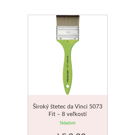
V sadách
Winsor & Newton
Farby
Tuše
Médiá
Pomôcky
Zlatá loď
Široký štetec da Vinci 5073
Fit – 8 veľkostí
Maliarske plátn
Skladom
Štětce