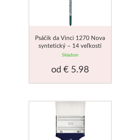
Dláta
Phoenix
Psáčik da Vinci 1270 Nova
Plátna
syntetický – 14 veľkostí
Skladom
Farby
od
€ 5.98
Špachtle
Renesans
Olej
Akryl
Akvarel