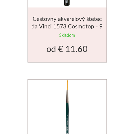
Jednotlivé farby
Cestovný akvarelový štetec
Sady
da Vinci 1573 Cosmotop - 9
veľkostí
Skladom
Pomôcky
od
€ 11.60
Pébéo
Akryl
Hobby
Živica
Pfeil - Swiss made
Rydlá