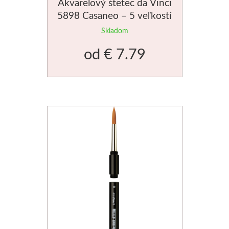
Akvarelový štetec da Vinci
5898 Casaneo – 5 veľkostí
Palety a kazety
Skladom
Kýbliky
od
€ 7.79
Montana Cans
Montana Black
Montana Gold
Old Holland
Olejové farby
Médiá
PanPastel