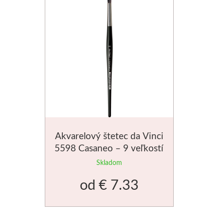
V prášku
Kyanotypie
Koh-i-noor
Ceruzky
Pastelky
Pastely
Akvarelový štetec da Vinci
5598 Casaneo – 9 veľkostí
Kremer
Skladom
od
€ 7.33
Pigmenty
Farby