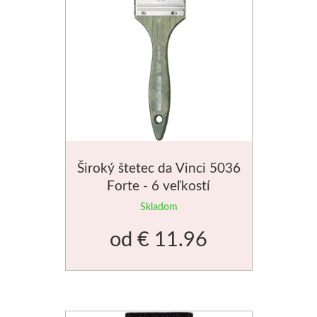
Schmincke
Olej
Akryl
Akvarel
Široký štetec da Vinci 5036
Médiá
Forte - 6 veľkostí
Speedball
Skladom
od
€ 11.96
Sieťotlač
Linoryt
Glazúry