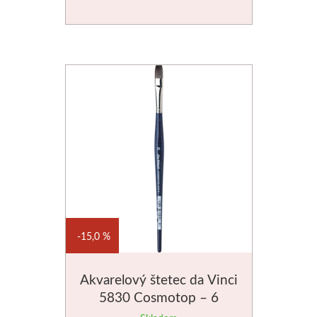
Basics
Heavy body
Médiá
Mabef
Maliarske stoja
Kufríky
Magnani 1404
15,0 %
Jednotlivé papi
Akvarelový štetec da Vinci
5830 Cosmotop – 6
Bloky
veľkostí