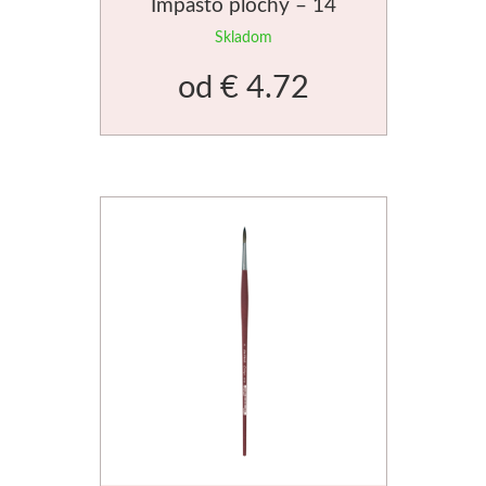
Impasto plochý – 14
veľkostí
Skladom
od
€ 4.72