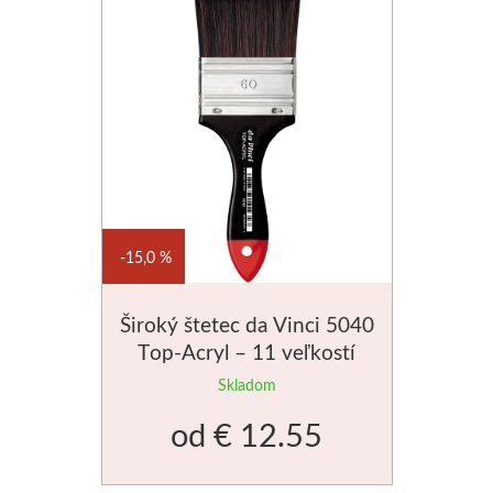
Stubai
Rezbárske dláta
Rydlá
Umton
15,0 %
Olej
Akvarel
Široký štetec da Vinci 5040
Top-Acryl – 11 veľkostí
Tempery
Skladom
od
€ 12.55
Uni Posca
Jednotlivě