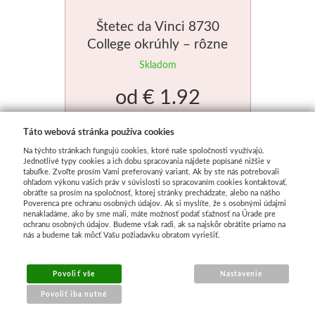
Štetec da Vinci 8730
College okrúhly – rôzne
veľkosti
Skladom
od
€ 1.92
Táto webová stránka používa cookies
Na týchto stránkach fungujú cookies, ktoré naše spoločnosti využívajú.
Jednotlivé typy cookies a ich dobu spracovania nájdete popísané nižšie v
tabuľke. Zvoľte prosím Vami preferovaný variant. Ak by ste nás potrebovali
ohľadom výkonu vašich práv v súvislosti so spracovaním cookies kontaktovať,
obráťte sa prosím na spoločnosť, ktorej stránky prechádzate, alebo na nášho
Poverenca pre ochranu osobných údajov. Ak si myslíte, že s osobnými údajmi
nenakladáme, ako by sme mali, máte možnosť podať sťažnosť na Úrade pre
ochranu osobných údajov. Budeme však radi, ak sa najskôr obrátite priamo na
nás a budeme tak môcť Vašu požiadavku obratom vyriešiť.
Povoliť vše
Nastavenie
Povoliť iba nutné