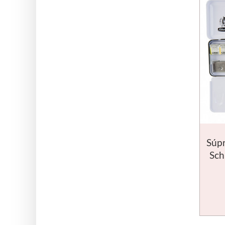
Súpr
Sch