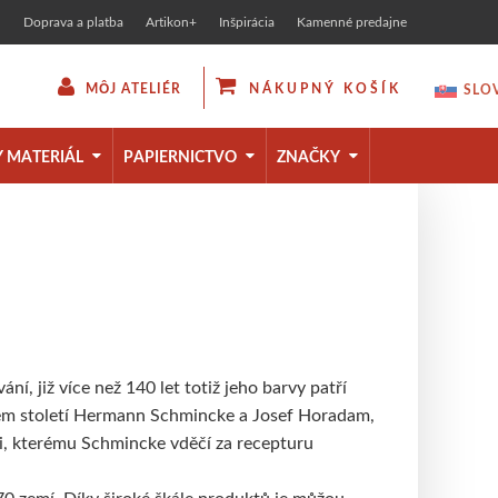
Doprava a platba
Artikon+
Inšpirácia
Kamenné predajne
MÔJ ATELIÉR
NÁKUPNÝ KOŠÍK
SLO
ČES
 MATERIÁL
PAPIERNICTVO
ZNAČKY
ENG
Á
O
stely
cie perá
médiá
va a báza
ebné
rkery
iály
ceruzke
ôcky
ňovače
Y
LOČKY
ba
ické sady
a
fixy
ne
lepidlá
RÁLKY
stvo
, již více než 140 let totiž jeho barvy patří
ulém století Hermann Schmincke a Josef Horadam,
 doske
e
i
, kterému Schmincke vděčí za recepturu
ŠÍKOV
tvary
UKCIE
é
70 zemí. Díky široké škále produktů je můžou