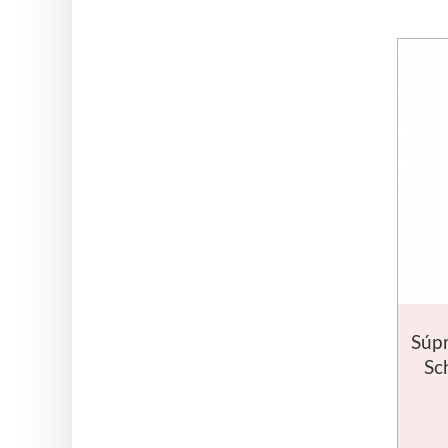
Súpr
Sc