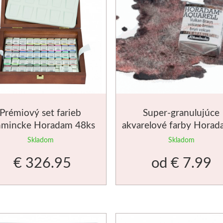
Prémiový set farieb
Super-granulujúce
hmincke Horadam 48ks
akvarelové farby Horad
50 odtieňov
Skladom
Skladom
€ 326.95
od
€ 7.99