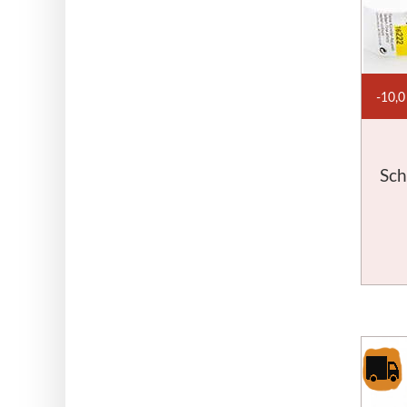
PHOENIX
Plátna
Farby
Špachtle
O
SENNELIER
Suché pastely
Olejové pastely
O
10,0
STUBAI
Rezbárske dláta
Rydlá
O
WINSOR & NEWTON
Sch
Farby
Tuše
Médiá
Pomôcky
M