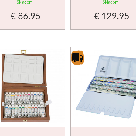
12x5ml
18x5ml
Skladom
Skladom
€ 86.95
€ 129.95