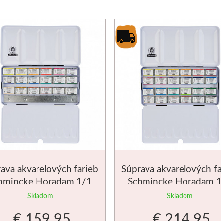
ava akvarelových farieb
Súprava akvarelových fa
hmincke Horadam 1/1
Schmincke Horadam 
18ks
24ks
Skladom
Skladom
€ 159.95
€ 214.95