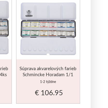
rieb
Súprava akvarelových farieb
4ks
Schmincke Horadam 1/1
12ks
1-2 týždne
€ 106.95