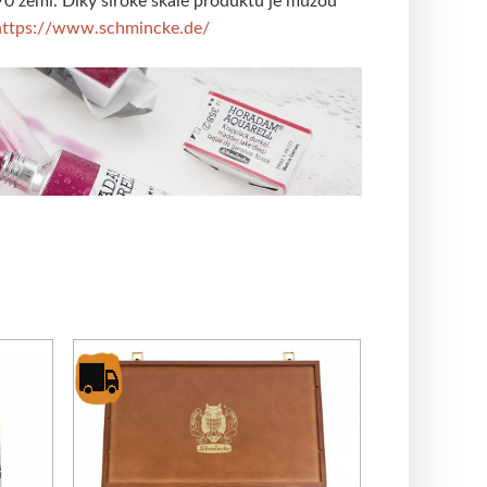
https://www.schmincke.de/
O
pie