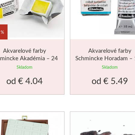
RENESANS
ROSA
lej
Akryl
Akvarel
Štětce
Akvarel
Akryl
Médiá
Plá
SCHMINCKE
SPEEDBALL
lej
Akryl
Akvarel
Médiá
Sieťotlač
Linoryt
Glazúry
 %
UMTON
UNI POSCA
lej
Akvarel
Tempery
Jednotlivě
V sadách
Akvarelové farby
Akvarelové farby
ZLATÁ LOĎ
NOVINKY
mincke Akadémia – 24
Schmincke Horadam –
aliarske plátna
Štětce
odtieňov
odtieňov
Skladom
Skladom
od
€ 4.04
od
€ 5.49