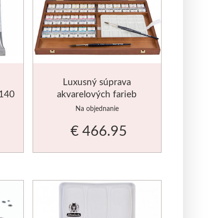
tna
Luxusný súprava
 140
akvarelových farieb
Schmincke Horadam 48ks
Na objednanie
€ 466.95