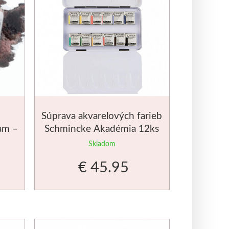
Súprava akvarelových farieb
am –
Schmincke Akadémia 12ks
malá kazeta
Skladom
€ 45.95