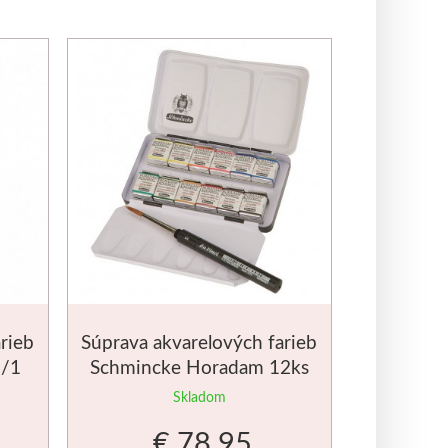
rieb
Súprava akvarelových farieb
1/1
Schmincke Horadam 12ks
Skladom
€ 78.95