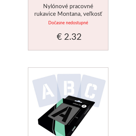
Nylónové pracovné
Palety a kazety
rukavice Montana, veľkosť
M
Dočasne nedostupné
Kýbliky
€ 2.32
Montana Cans
Montana Black
Montana Gold
Old Holland
Olejové farby
Médiá
PanPastel