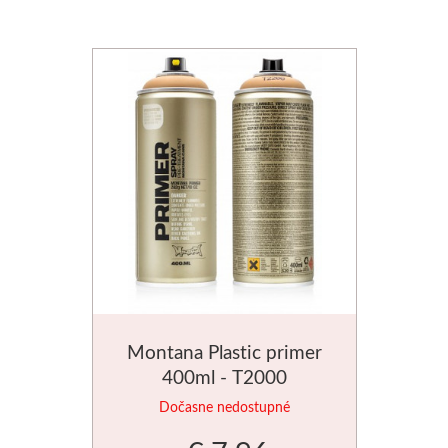
Médiá
Kreul
Akryl
Textil
Hodváb
Lascaux
Akrylové farby
Montana Plastic primer
Médiá
400ml - T2000
Dočasne nedostupné
Liquitex