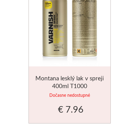
Schmincke
Olej
Akryl
Akvarel
Médiá
Montana lesklý lak v spreji
400ml T1000
Speedball
Dočasne nedostupné
Sieťotlač
€ 7.96
Linoryt
Glazúry