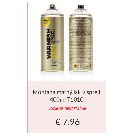
Stubai
Rezbárske dláta
Rydlá
Umton
Olej
Akvarel
Montana matný lak v spreji
400ml T1010
Tempery
Dočasne nedostupné
Uni Posca
€ 7.96
Jednotlivě