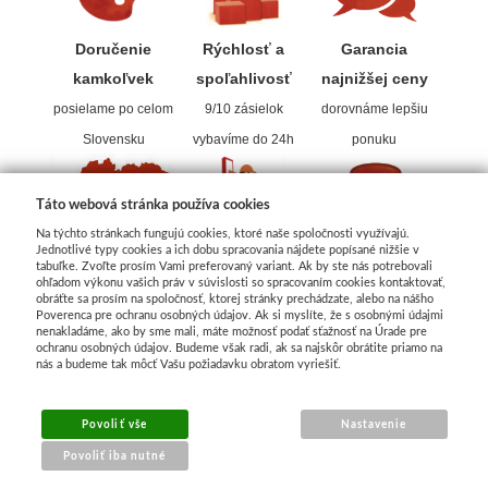
Doručenie
Rýchlosť a
Garancia
kamkoľvek
spoľahlivos
ť
najnižšej ceny
posielame po celom
9/10 zásielok
dorovnáme lepšiu
Slovensku
vybavíme do 24h
ponuku
Táto webová stránka používa cookies
Na týchto stránkach fungujú cookies, ktoré naše spoločnosti využívajú.
Jednotlivé typy cookies a ich dobu spracovania nájdete popísané nižšie v
tabuľke. Zvoľte prosím Vami preferovaný variant. Ak by ste nás potrebovali
ohľadom výkonu vašich práv v súvislosti so spracovaním cookies kontaktovať,
obráťte sa prosím na spoločnosť, ktorej stránky prechádzate, alebo na nášho
Poverenca pre ochranu osobných údajov. Ak si myslíte, že s osobnými údajmi
nenakladáme, ako by sme mali, máte možnosť podať sťažnosť na Úrade pre
ochranu osobných údajov. Budeme však radi, ak sa najskôr obrátite priamo na
nás a budeme tak môcť Vašu požiadavku obratom vyriešiť.
Povoliť vše
Nastavenie
Povoliť iba nutné