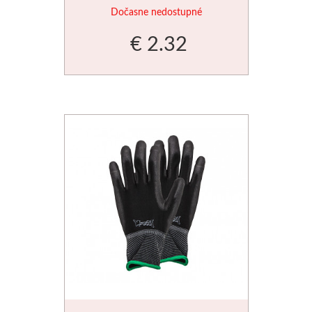
Dočasne nedostupné
Manetti
€ 2.32
Zlatiace plátky
Príslušenstvo
Meeden
Stojany
Palety
Ostatné
Mijello
Akvarel