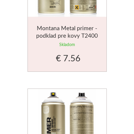
Montana Metal primer -
podklad pre kovy T2400
400ml
Skladom
€ 7.56