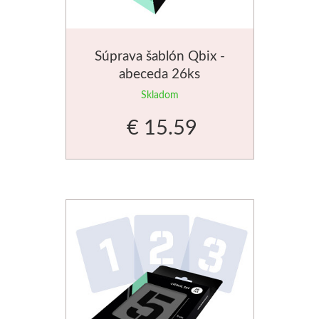
Jednotlivé farby
Súprava šablón Qbix -
Sady
abeceda 26ks
Pomôcky
Skladom
€ 15.59
Pébéo
Akryl
Hobby
Živica
Pfeil - Swiss made
Rydlá