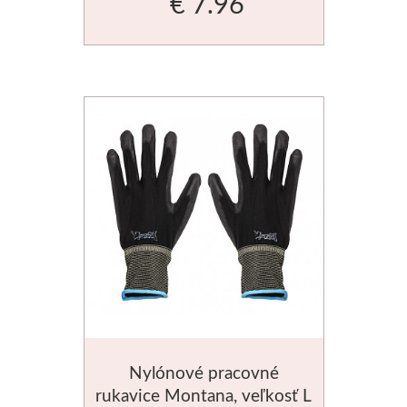
€ 7.96
Basics
Heavy body
Médiá
Mabef
Maliarske stoja
Kufríky
Magnani 1404
Jednotlivé papi
Nylónové pracovné
Bloky
rukavice Montana, veľkosť L