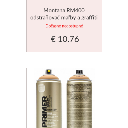
Montana RM400
odstraňovač maľby a graffiti
400ml
Dočasne nedostupné
€ 10.76