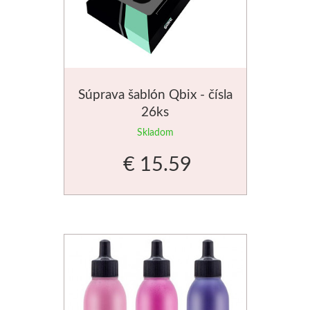
Dláta
Phoenix
Plátna
Súprava šablón Qbix - čísla
26ks
Farby
Skladom
€ 15.59
Špachtle
Renesans
Olej
Akryl
Akvarel