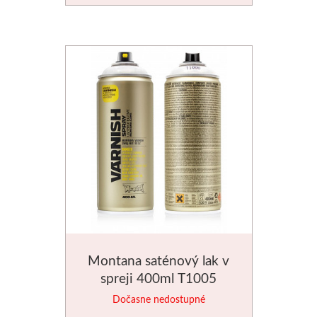
V sadách
Winsor & Newton
Farby
Tuše
Médiá
Pomôcky
Zlatá loď
Montana saténový lak v
spreji 400ml T1005
Maliarske plátn
Dočasne nedostupné
Štětce