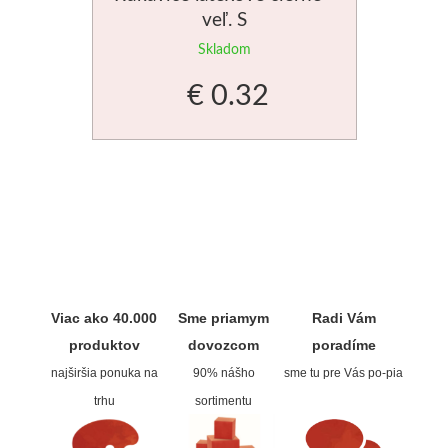
veľ. S
Skladom
€ 0.32
Viac ako 40.000
Sme priamym
Radi Vám
produktov
dovozcom
poradíme
najširšia ponuka na
90% nášho
sme tu pre Vás po-pia
trhu
sortimentu