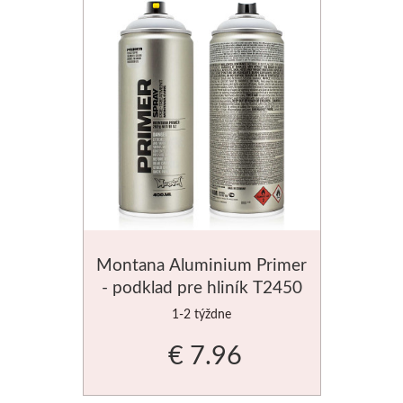
V prášku
Kyanotypie
Koh-i-noor
Ceruzky
Pastelky
Pastely
Montana Aluminium Primer
- podklad pre hliník T2450
Kremer
400ml
1-2 týždne
Pigmenty
€ 7.96
Farby