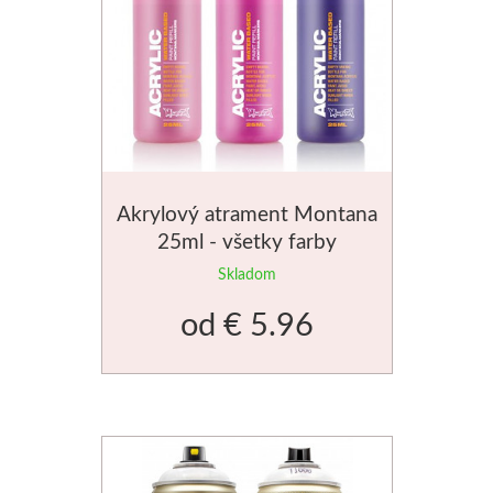
Štětce
Rosa
Akvarel
Akryl
Akrylový atrament Montana
25ml - všetky farby
Médiá
Skladom
Plátna
od
€ 5.96
Sennelier
Suché pastely
Olejové pastely