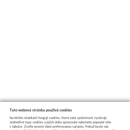
Pomůcky pro malbu
Transportní
Technická kresba
Sady
Dekupáž
Palety
Reportovací
Fixy
Daniel Smith
Přípravky
Kufříky a boxy
Spisovky
Suchá média
Jednotlivě
Rámečky 
Archivace, organizace
Zástěry
Papíry
Sady
Polotovary, 
Obalový materiál
Další pomůcky
Pravítka a pomůcky
Média
Polystyre
Malířská plátna
Tašky
Dárkové sady
Da Vinci
Dřevěné
Napnutá plátna
Balicí papíry
Dárkové poukazy
Přírodní štětce
Papírové
Plátna na desce
Krabice
Luxusní
Syntetické
Ostatní
Tato webová stránka používá cookies
Na těchto stránkách fungují cookies, které naše společnosti využívají.
V roli a metráži
Fólie
Do 500kč
Faber-Castell
Výroba papír
Jednotlivé typy cookies a jejich dobu zpracování naleznete popsané níže
v tabulce. Zvolte prosím Vámi preferovanou variantu. Pokud byste nás