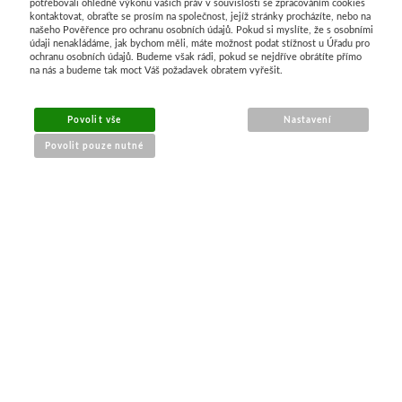
potřebovali ohledně výkonu vašich práv v souvislosti se zpracováním cookies
Speciální tvary
Štítky a samolepky
1000kč
Pastelky
Hmoty
kontaktovat, obraťte se prosím na společnost, jejíž stránky procházíte, nebo na
našeho Pověřence pro ochranu osobních údajů. Pokud si myslíte, že s osobními
údaji nenakládáme, jak bychom měli, máte možnost podat stížnost u Úřadu pro
ochranu osobních údajů. Budeme však rádi, pokud se nejdříve obrátíte přímo
Lepidla, lepící pásky
Pro napínání pláten
2000kč
Tužky
Pomůcky
na nás a budeme tak moct Váš požadavek obratem vyřešit.
Plátna na míru
Tekutá
Fixy
Výroba pečet
Povolit vše
Nastavení
Povolit pouze nutné
Papíry pro malbu
Tyčinková
Fabriano
Pečetidla
Akvarelové papíry
Lepící pásky
Akvarel
Pečetící 
NÁKUP ONLINE
Pro olej
Ostatní
Grafika
Enkaustika
doprava a platba
sledování zásilek
Nůžky, nože, řezáky
Pro akryl
Kresba
Vosky
obchodní podmínky
Dárkové sady
Nůžky
Hahnemühle
Pomůcky
reklamace zboží
Dárkové poukazy
Nože a řezáky
Akvarel
Pedig, pleten