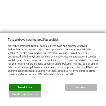
V prášku
Pro děti
Kyanotypie
Předškolá
Koh-i-noor
Školáci
Tato webová stránka používá cookies
Tužky
Ostatní
Na těchto stránkách fungují cookies, které naše společnosti využívají.
Jednotlivé typy cookies a jejich dobu zpracování naleznete popsané níže
Pastelky
Smaltová
v tabulce. Zvolte prosím Vámi preferovanou variantu. Pokud byste nás
potřebovali ohledně výkonu vašich práv v souvislosti se zpracováním cookies
kontaktovat, obraťte se prosím na společnost, jejíž stránky procházíte, nebo na
našeho Pověřence pro ochranu osobních údajů. Pokud si myslíte, že s osobními
Pastely
Krakelová
údaji nenakládáme, jak bychom měli, máte možnost podat stížnost u Úřadu pro
ochranu osobních údajů. Budeme však rádi, pokud se nejdříve obrátíte přímo
na nás a budeme tak moct Váš požadavek obratem vyřešit.
Kremer
Dekorativ
Pigmenty
Pískování
Povolit vše
Nastavení
Povolit pouze nutné
Barvy