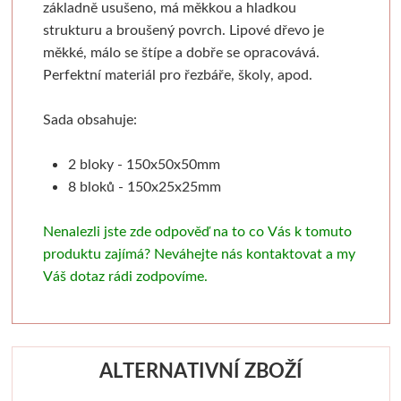
základně usušeno, má měkkou a hladkou
Pronájem
Mixed media
Pauzovací papír
Kaligrafie
Baohong
Se sklem
Pomůcky
Dekorování n
strukturu a broušený povrch. Lipové dřevo je
měkké, málo se štípe a dobře se opracovává.
Sešity a notesy
Stoly a židle
Speciální papíry
Perka a násadky
Kulaté rámy
Bloky
Dřevořezba
Křídové b
Perfektní materiál pro řezbáře, školy, apod.
Jesle a úložný prostor
Notesy a sešity
Měkká vazba
Kaligrafické sady
Malé kulaté rámečky
Jednotlivé papíry
Dláta a nástroje
Barvy ve s
Sada obsahuje:
Pěnové desky
Světla
Pevná vazba
Pera a štětce
Oválné rámy
Beavercraft
Dřevo a hmoty
Šablony
2 bloky - 150x50x50mm
8 bloků - 150x25x25mm
Štětce
Pěnové "kapa" desky
Vytrhávací bločky
Kaligrafické fixy
Malé oválné rámečky
Dláta
Přípravky a přísluš
Nepálský ručn
Nenalezli jste zde odpověď na to co Vás k tomuto
Obálky
Pro akvarel
Řezací podložky
Pomůcky pro kresbu
Napínací rámy
Nože
Obrábění dřeva
Jednobar
produktu zajímá? Neváhejte nás kontaktovat a my
Váš dotaz rádi zodpovíme.
Pro olej a akryl
Nože a lepidla
Klasické
Fixativy
Jednotlivé napínací lišty
Pomůcky
Vytlačov
Kartony, sololity
Široké a tupovací
Luxusní
Gumy a pryže
Borciani & Bonazzi
Sesponkované rámy
Mixované
ALTERNATIVNÍ ZBOŽÍ
Pouzdra a desky
Speciální
Akvarelové
Figuríny
Závěsné systémy
Unico
Květinov