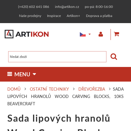
(+420) 602 641 086
info@artikon.cz
po-pá: 8:00-16:00
Naše prodejny
Inspirace
Artikon+
Doprava a platba
 MENU 
DOMŮ
OSTATNÍ TECHNIKY
DŘEVOŘEZBA
SADA
MALBA
KRESBA
GRAFIKA
OSTATNÍ TECHNIKY
LIPOVÝCH HRANOLŮ WOOD CARVING BLOCKS, 10KS
Olejové barvy
Fixy, markery
Linoryt
Zlacení
BEAVERCRAFT
MATERIÁLY
RÁMOVÁNÍ
KERAMIKA
TVOŘENÍ
Sada lipových hranolů
Malířská plátna
Jednotlivě
Designerské
Zakázkové rámování
Linorytové barvy
Keramické hlíny
Pasty a barvy
Malování na t
KURZY
PAPÍRNICTVÍ
NAŠE ZNAČKY