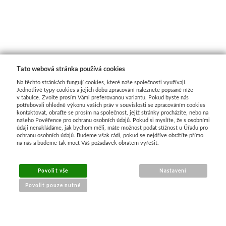
Média
Kreul
Akryl
Tato webová stránka používá cookies
Na těchto stránkách fungují cookies, které naše společnosti využívají.
Textil
Jednotlivé typy cookies a jejich dobu zpracování naleznete popsané níže
v tabulce. Zvolte prosím Vámi preferovanou variantu. Pokud byste nás
potřebovali ohledně výkonu vašich práv v souvislosti se zpracováním cookies
Hedvábí
kontaktovat, obraťte se prosím na společnost, jejíž stránky procházíte, nebo na
našeho Pověřence pro ochranu osobních údajů. Pokud si myslíte, že s osobními
údaji nenakládáme, jak bychom měli, máte možnost podat stížnost u Úřadu pro
ochranu osobních údajů. Budeme však rádi, pokud se nejdříve obrátíte přímo
Lascaux
na nás a budeme tak moct Váš požadavek obratem vyřešit.
Akrylové barvy
Povolit vše
Nastavení
Povolit pouze nutné
Média
Liquitex
NÁKUP ONLINE