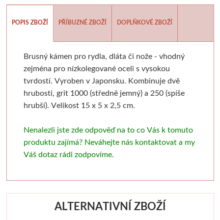
Batohy, penály, pouzdra
V sadě
Tekutá
Tužky
Moderní styl
Pěnové desky
Sušící regály
Pistole a příslušens
Výroba mýdl
POPIS ZBOŽÍ
PŘÍBUZNÉ ZBOŽÍ
DOPLŇKOVÉ ZBOŽÍ
Laky a média
Tyčinková
Batohy
Verzatilky a mikrotužky
Pro plátna
Podložky
Rulety
Graffiti
Mýdlové 
Příslušenství
Lepící pásky
Zipové penály
Sady tužek
Akashiya
Floatové rámy
Skobliny
Barvy ve spreji
Formy
Brusný kámen pro rydla, dláta či nože - vhodný
zejména pro nízkolegované oceli s vysokou
Papíry a bloky
Vodové barvy
Krabičky
Kreslířské sety
Hliníkové rámy
Štětce
Hladítka
Markery a fixy
Barvy a v
tvrdostí. Vyroben v Japonsku. Kombinuje dvě
hrubosti, grit 1000 (středně jemný) a 250 (spíše
Akvarelové tyčinky
Na kresbu
Stojánky
Uhly, rudky, sépie
Klasické
Fixy
Gelli plate
Trysky
Ze dřeva a pa
hrubší). Velikost 15 x 5 x 2,5 cm.
Stojany a nábytek
Na akvarel
Organizace
Tuše a inkousty
Výměnné
Tradiční kaligrafie
Grafické papíry
Příslušenství pro gr
Krabičky 
Nenalezli jste zde odpověď na to co Vás k tomuto
produktu zajímá? Neváhejte nás kontaktovat a my
Papíry
Ateliérové
Na malbu
Pro kresbu
Blondelové rámy
Artiteq
Sítotisk
Knihařina
Dekorace
Váš dotaz rádi zodpovíme.
Stolní a dekorační
Grafické
Copy papír
Akrylové inkousty
Clip rámy
Jednotlivé komponenty
Dřevoryt
Knihařská plátna
Ostatní
Plenérové
Barevné
Barevný papír
Inkousty na airbrush
S plexisklem
Sady
Lepenka
Papírové 
ALTERNATIVNÍ ZBOŽÍ