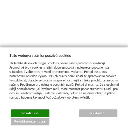
Média
Kreul
Akryl
Textil
Tato webová stránka používá cookies
Na těchto stránkách fungují cookies, které naše společnosti využívají.
Hedvábí
Jednotlivé typy cookies a jejich dobu zpracování naleznete popsané níže
v tabulce. Zvolte prosím Vámi preferovanou variantu. Pokud byste nás
potřebovali ohledně výkonu vašich práv v souvislosti se zpracováním cookies
Lascaux
kontaktovat, obraťte se prosím na společnost, jejíž stránky procházíte, nebo na
našeho Pověřence pro ochranu osobních údajů. Pokud si myslíte, že s osobními
údaji nenakládáme, jak bychom měli, máte možnost podat stížnost u Úřadu pro
Akrylové barvy
ochranu osobních údajů. Budeme však rádi, pokud se nejdříve obrátíte přímo
na nás a budeme tak moct Váš požadavek obratem vyřešit.
Média
Povolit vše
Nastavení
Liquitex
Povolit pouze nutné