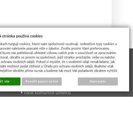
 stránka používá cookies
nkách fungují cookies, které naše společnosti využívají. Jednotlivé typy cookies a
racování naleznete popsané níže v tabulce. Zvolte prosím Vámi preferovanou
d byste nás potřebovali ohledně výkonu vašich práv v souvislosti se zpracováním
tovat, obraťte se prosím na společnost, jejíž stránky procházíte, nebo na našeho
ochranu osobních údajů. Pokud si myslíte, že s osobními údaji nenakládáme, jak
máte možnost podat stížnost u Úřadu pro ochranu osobních údajů. Budeme však
 nejdříve obrátíte přímo na nás a budeme tak moct Váš požadavek obratem vyřešit.
INSPIRACE UMĚLCI
it vše
Povolit pouze nutné
Nastavení
naše komunita umělců
výtvarné kurzy
online výuka
články a návody