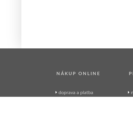
NÁKUP ONLINE
P
doprava a platba
n
sledování zásilek
obchodní podmínky
reklamace zboží