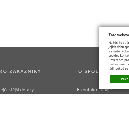
Tato webová
Na těchto strá
jejich dobu zp
variantu. Poku
cookies kontak
Pověřence pro 
bychom měli, 
rádi, pokud se
RO ZÁKAZNÍKY
O SPOLEČNOSTI
Povol
ejčastější dotazy
kontaktní údaje
garance Artikonu
kde nás najdete
zpracování osobních údajů
historie společnosti
velkoobchodní spolupráce
pracovní nabídky