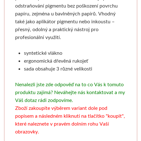
Pronájem
Mixed media
Pauzovací papír
Kaligrafie
Baohong
Se sklem
Pomůcky
Dekorování n
odstraňování pigmentu bez poškození povrchu
papíru, zejména u bavlněných papírů. Vhodný
Sešity a notesy
Stoly a židle
Speciální papíry
Perka a násadky
Kulaté rámy
Bloky
Dřevořezba
Křídové b
také jako aplikátor pigmentu nebo inkoustu –
přesný, odolný a praktický nástroj pro
Jesle a úložný prostor
Notesy a sešity
Měkká vazba
Kaligrafické sady
Malé kulaté rámečky
Jednotlivé papíry
Dláta a nástroje
Barvy ve s
profesionální využití.
Pěnové desky
Světla
Pevná vazba
Pera a štětce
Oválné rámy
Beavercraft
Dřevo a hmoty
Šablony
syntetické vlákno
ergonomická dřevěná rukojeť
Štětce
Pěnové "kapa" desky
Vytrhávací bločky
Kaligrafické fixy
Malé oválné rámečky
Dláta
Přípravky a přísluš
Nepálský ručn
sada obsahuje 3 různé velikosti
Obálky
Pro akvarel
Řezací podložky
Pomůcky pro kresbu
Napínací rámy
Nože
Obrábění dřeva
Jednobar
Nenalezli jste zde odpověď na to co Vás k tomuto
produktu zajímá?
Neváhejte nás kontaktovat a my
Pro olej a akryl
Nože a lepidla
Klasické
Fixativy
Jednotlivé napínací lišty
Pomůcky
Vytlačov
Váš dotaz rádi zodpovíme.
Zboží zakoupíte výběrem variant dole pod
Kartony, sololity
Široké a tupovací
Luxusní
Gumy a pryže
Borciani & Bonazzi
Sesponkované rámy
Mixované
popisem a následném kliknutí na tlačítko "koupit",
které naleznete v pravém dolním roh
u Vaší
Pouzdra a desky
Speciální
Akvarelové
Figuríny
Závěsné systémy
Unico
Květinov
obrazovky.