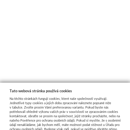
Batohy, penály, pouzdra
V sadě
Tekutá
Tužky
Moderní styl
Pěnové desky
Sušící regály
Pistole a příslušens
Výroba mýdl
Laky a média
Tyčinková
Batohy
Verzatilky a mikrotužky
Pro plátna
Podložky
Rulety
Graffiti
Mýdlové 
Příslušenství
Lepící pásky
Zipové penály
Sady tužek
Akashiya
Floatové rámy
Skobliny
Barvy ve spreji
Formy
Papíry a bloky
Vodové barvy
Krabičky
Kreslířské sety
Hliníkové rámy
Štětce
Hladítka
Markery a fixy
Barvy a v
Akvarelové tyčinky
Na kresbu
Stojánky
Uhly, rudky, sépie
Klasické
Fixy
Gelli plate
Trysky
Ze dřeva a pa
Stojany a nábytek
Na akvarel
Organizace
Tuše a inkousty
Výměnné
Tradiční kaligrafie
Grafické papíry
Příslušenství pro gr
Krabičky 
Papíry
Ateliérové
Na malbu
Pro kresbu
Blondelové rámy
Artiteq
Sítotisk
Knihařina
Dekorace
Tato webová stránka používá cookies
Na těchto stránkách fungují cookies, které naše společnosti využívají.
Jednotlivé typy cookies a jejich dobu zpracování naleznete popsané níže
Stolní a dekorační
Grafické
Copy papír
Akrylové inkousty
Clip rámy
Jednotlivé komponenty
Dřevoryt
Knihařská plátna
Ostatní
v tabulce. Zvolte prosím Vámi preferovanou variantu. Pokud byste nás
potřebovali ohledně výkonu vašich práv v souvislosti se zpracováním cookies
kontaktovat, obraťte se prosím na společnost, jejíž stránky procházíte, nebo na
Plenérové
Barevné
Barevný papír
Inkousty na airbrush
S plexisklem
Sady
Lepenka
Papírové 
našeho Pověřence pro ochranu osobních údajů. Pokud si myslíte, že s osobními
údaji nenakládáme, jak bychom měli, máte možnost podat stížnost u Úřadu pro
ochranu osobních údajů. Budeme však rádi, pokud se nejdříve obrátíte přímo