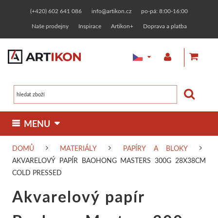
(+420) 602 641 086
info@artikon.cz
po-pá: 8:00-16:00
Naše prodejny
Inspirace
Artikon+
Doprava a platba
 MENU 
DOMŮ
MATERIÁLY
PAPÍRY A BLOKY
MALBA
KRESBA
GRAFIKA
OSTATNÍ TECHNIKY
AKVARELOVÝ PAPÍR BAOHONG MASTERS 300G 28X38CM
Olejové barvy
Fixy, markery
Linoryt
Zlacení
COLD PRESSED
MATERIÁLY
RÁMOVÁNÍ
KERAMIKA
TVOŘENÍ
Akvarelový papír
Malířská plátna
Jednotlivě
Designerské
Zakázkové rámování
Linorytové barvy
Keramické hlíny
Pasty a barvy
Malování na t
KURZY
PAPÍRNICTVÍ
NAŠE ZNAČKY