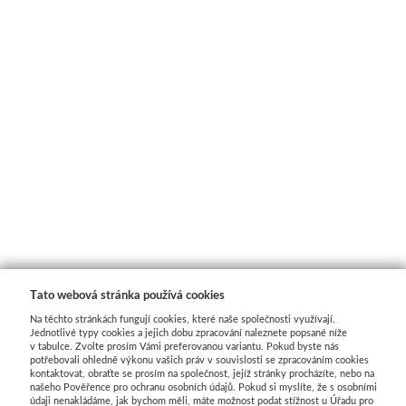
Média
Kreul
Akryl
Textil
Hedvábí
Lascaux
Akrylové barvy
Tato webová stránka používá cookies
Na těchto stránkách fungují cookies, které naše společnosti využívají.
Jednotlivé typy cookies a jejich dobu zpracování naleznete popsané níže
Média
v tabulce. Zvolte prosím Vámi preferovanou variantu. Pokud byste nás
potřebovali ohledně výkonu vašich práv v souvislosti se zpracováním cookies
kontaktovat, obraťte se prosím na společnost, jejíž stránky procházíte, nebo na
Liquitex
našeho Pověřence pro ochranu osobních údajů. Pokud si myslíte, že s osobními
údaji nenakládáme, jak bychom měli, máte možnost podat stížnost u Úřadu pro