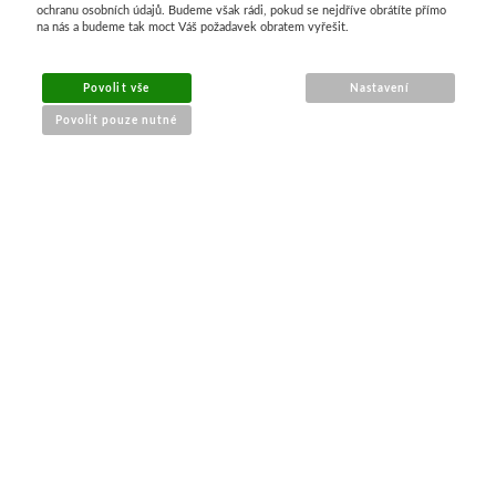
ochranu osobních údajů. Budeme však rádi, pokud se nejdříve obrátíte přímo
Basics
na nás a budeme tak moct Váš požadavek obratem vyřešit.
Heavy body
Povolit vše
Nastavení
Povolit pouze nutné
Média
NÁKUP ONLINE
Mabef
Malířské stojany
doprava a platba
sledování zásilek
Kufříky
obchodní podmínky
reklamace zboží
Magnani 1404
Jednotlivé papíry
PRO ZÁKAZNÍKY
Bloky