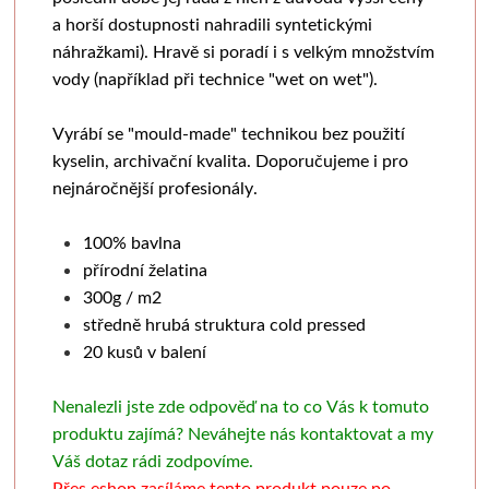
Pronájem
Grafické
Pauzovací papír
Kaligrafie
Baohong
Se sklem
Pomůcky
Dekorování n
a horší dostupnosti nahradili syntetickými
náhražkami). Hravě si poradí i s velkým množstvím
Sešity a notesy
Stoly a židle
Barevné
Perka a násadky
Kulaté rámy
Bloky
Dřevořezba
Křídové b
vody (například při technice "wet on wet").
Jesle a úložný prostor
Mixed media
Měkká vazba
Kaligrafické sady
Malé kulaté rámečky
Jednotlivé papíry
Dláta a nástroje
Barvy ve s
Vyrábí se "mould-made" technikou bez použití
kyselin, archivační kvalita. Doporučujeme i pro
Světla
Speciální papíry
Pevná vazba
Pera a štětce
Oválné rámy
Beavercraft
Dřevo a hmoty
Šablony
nejnáročnější profesionály.
Štětce
Notesy a sešity
Vytrhávací bločky
Kaligrafické fixy
Malé oválné rámečky
Dláta
Přípravky a přísluš
Nepálský ručn
100% bavlna
přírodní želatina
Pěnové desky
Obálky
Pro akvarel
Pomůcky pro kresbu
Napínací rámy
Nože
Obrábění dřeva
Jednobar
300g / m2
středně hrubá struktura cold pressed
Pro olej a akryl
Pěnové "kapa" desky
Klasické
Fixativy
Jednotlivé napínací lišty
Pomůcky
Vytlačov
20 kusů v balení
Široké a tupovací
Řezací podložky
Luxusní
Gumy a pryže
Borciani & Bonazzi
Sesponkované rámy
Mixované
Nenalezli jste zde odpověď na to co Vás k tomuto
produktu zajímá? Neváhejte nás kontaktovat a my
Speciální
Nože a lepidla
Akvarelové
Figuríny
Závěsné systémy
Unico
Květinov
Váš dotaz rádi zodpovíme.
Přes eshop zasíláme tento produkt pouze po