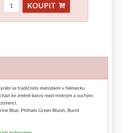
Vosky
Pomůcky
KOUPIT
KREUL
ŠABLONY
Akryl
Textil
Hedvábí
MAGNANI 1404
Jednotlivé papíry
Bloky
MONTANA CANS
ání
yblíky
Montana Black
Montana Gold
PFEIL - SWISS MADE
Rydla
Dláta
SENNELIER
. Vyrábí se tradičními metodami v Německu
tna
Suché pastely
Olejové pastely
edochází ke změně barvy mezi mokrým a suchým
UMTON
zistenci.
Olej
Akvarel
Tempery
rine Blue,
Phthalo Green Bluish,
Burnt
NOVINKY
 rádi zodpovíme.