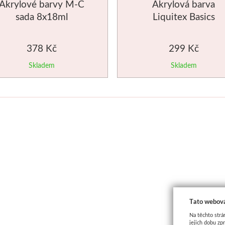
Akrylové barvy M-C
Akrylová barva
sada 8x18ml
Liquitex Basics
3x118ml Titanium
white AKCE
378 Kč
299 Kč
Skladem
Skladem
Tato webová
Na těchto strá
jejich dobu zp