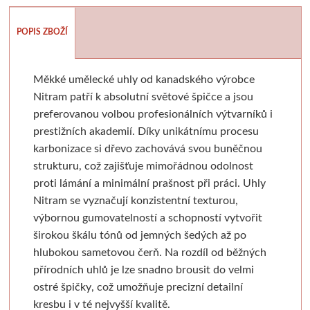
Batohy, penály, pouzdra
V sadě
Tekutá
Tužky
Moderní styl
Pěnové desky
Sušící regály
Pistole a příslušens
Výroba mýdl
POPIS ZBOŽÍ
Laky a média
Tyčinková
Batohy
Verzatilky a mikrotužky
Pro plátna
Podložky
Rulety
Graffiti
Mýdlové 
Příslušenství
Lepící pásky
Zipové penály
Sady tužek
Akashiya
Floatové rámy
Skobliny
Barvy ve spreji
Formy
Měkké umělecké uhly od kanadského výrobce
Nitram patří k absolutní světové špičce a jsou
Papíry a bloky
Vodové barvy
Krabičky
Kreslířské sety
Hliníkové rámy
Štětce
Hladítka
Markery a fixy
Barvy a v
preferovanou volbou profesionálních výtvarníků i
prestižních akademií. Díky unikátnímu procesu
Akvarelové tyčinky
Na kresbu
Stojánky
Uhly, rudky, sépie
Klasické
Fixy
Gelli plate
Trysky
Ze dřeva a pa
karbonizace si dřevo zachovává svou buněčnou
strukturu, což zajišťuje mimořádnou odolnost
Stojany a nábytek
Na akvarel
Organizace
Tuše a inkousty
Výměnné
Tradiční kaligrafie
Grafické papíry
Příslušenství pro gr
Krabičky 
proti lámání a minimální prašnost při práci. Uhly
Nitram se vyznačují konzistentní texturou,
Papíry
Ateliérové
Na malbu
Pro kresbu
Blondelové rámy
Artiteq
Sítotisk
Knihařina
Dekorace
výbornou gumovatelností a schopností vytvořit
širokou škálu tónů od jemných šedých až po
Stolní a dekorační
Grafické
Copy papír
Akrylové inkousty
Clip rámy
Jednotlivé komponenty
Dřevoryt
Knihařská plátna
Ostatní
hlubokou sametovou čerň. Na rozdíl od běžných
přírodních uhlů je lze snadno brousit do velmi
Plenérové
Barevné
Barevný papír
Inkousty na airbrush
S plexisklem
Sady
Lepenka
Papírové 
ostré špičky, což umožňuje precizní detailní
kresbu i v té nejvyšší kvalitě.