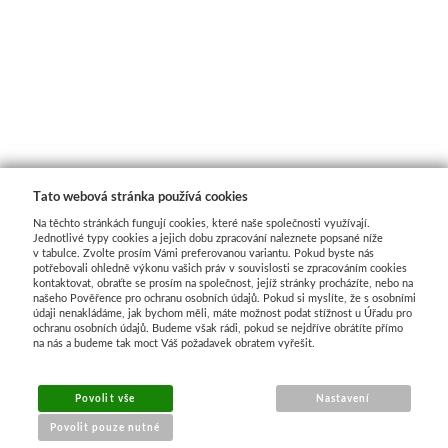
Pomůcky pro malbu
Transportní
Technická kresba
Sady
Dekupáž
Palety
Reportovací
Fixy
Daniel Smith
Přípravky
Kufříky a boxy
Spisovky
Suchá média
Jednotlivě
Rámečky 
Archivace, organizace
Zástěry
Papíry
Sady
Polotovary, 
Tato webová stránka používá cookies
Obalový materiál
Další pomůcky
Pravítka a pomůcky
Média
Polystyre
Na těchto stránkách fungují cookies, které naše společnosti využívají.
Jednotlivé typy cookies a jejich dobu zpracování naleznete popsané níže
v tabulce. Zvolte prosím Vámi preferovanou variantu. Pokud byste nás
Malířská plátna
Tašky
Dárkové sady
Da Vinci
Dřevěné
potřebovali ohledně výkonu vašich práv v souvislosti se zpracováním cookies
kontaktovat, obraťte se prosím na společnost, jejíž stránky procházíte, nebo na
našeho Pověřence pro ochranu osobních údajů. Pokud si myslíte, že s osobními
údaji nenakládáme, jak bychom měli, máte možnost podat stížnost u Úřadu pro
Napnutá plátna
Balicí papíry
Dárkové poukazy
Přírodní štětce
Papírové
ochranu osobních údajů. Budeme však rádi, pokud se nejdříve obrátíte přímo
na nás a budeme tak moct Váš požadavek obratem vyřešit.
Plátna na desce
Krabice
Luxusní
Syntetické
Ostatní
Povolit vše
Nastavení
V roli a metráži
Fólie
Do 500kč
Faber-Castell
Výroba papír
Povolit pouze nutné