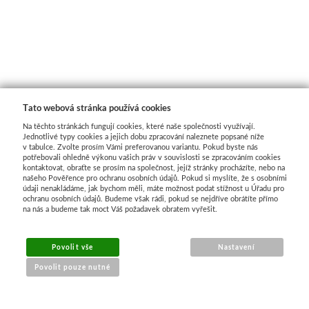
Basics
Heavy body
Média
Tato webová stránka používá cookies
Mabef
Na těchto stránkách fungují cookies, které naše společnosti využívají.
Jednotlivé typy cookies a jejich dobu zpracování naleznete popsané níže
v tabulce. Zvolte prosím Vámi preferovanou variantu. Pokud byste nás
Malířské stojany
potřebovali ohledně výkonu vašich práv v souvislosti se zpracováním cookies
kontaktovat, obraťte se prosím na společnost, jejíž stránky procházíte, nebo na
našeho Pověřence pro ochranu osobních údajů. Pokud si myslíte, že s osobními
údaji nenakládáme, jak bychom měli, máte možnost podat stížnost u Úřadu pro
Kufříky
ochranu osobních údajů. Budeme však rádi, pokud se nejdříve obrátíte přímo
na nás a budeme tak moct Váš požadavek obratem vyřešit.
Magnani 1404
Povolit vše
Nastavení
Jednotlivé papíry
Povolit pouze nutné
Bloky