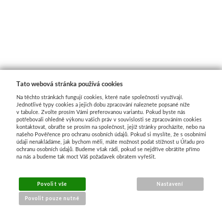
Média
Kreul
Akryl
Tato webová stránka používá cookies
Textil
Na těchto stránkách fungují cookies, které naše společnosti využívají.
Jednotlivé typy cookies a jejich dobu zpracování naleznete popsané níže
Hedvábí
v tabulce. Zvolte prosím Vámi preferovanou variantu. Pokud byste nás
potřebovali ohledně výkonu vašich práv v souvislosti se zpracováním cookies
kontaktovat, obraťte se prosím na společnost, jejíž stránky procházíte, nebo na
našeho Pověřence pro ochranu osobních údajů. Pokud si myslíte, že s osobními
Lascaux
údaji nenakládáme, jak bychom měli, máte možnost podat stížnost u Úřadu pro
ochranu osobních údajů. Budeme však rádi, pokud se nejdříve obrátíte přímo
na nás a budeme tak moct Váš požadavek obratem vyřešit.
Akrylové barvy
Média
Povolit vše
Nastavení
Povolit pouze nutné
Liquitex