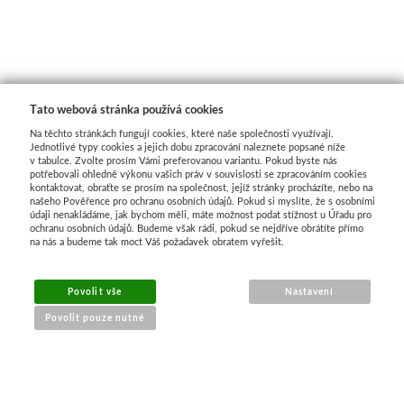
Basics
Heavy body
Tato webová stránka používá cookies
Média
Na těchto stránkách fungují cookies, které naše společnosti využívají.
Jednotlivé typy cookies a jejich dobu zpracování naleznete popsané níže
Mabef
v tabulce. Zvolte prosím Vámi preferovanou variantu. Pokud byste nás
potřebovali ohledně výkonu vašich práv v souvislosti se zpracováním cookies
kontaktovat, obraťte se prosím na společnost, jejíž stránky procházíte, nebo na
našeho Pověřence pro ochranu osobních údajů. Pokud si myslíte, že s osobními
Malířské stojany
údaji nenakládáme, jak bychom měli, máte možnost podat stížnost u Úřadu pro
ochranu osobních údajů. Budeme však rádi, pokud se nejdříve obrátíte přímo
na nás a budeme tak moct Váš požadavek obratem vyřešit.
Kufříky
Magnani 1404
Povolit vše
Nastavení
Povolit pouze nutné
Jednotlivé papíry
NÁKUP ONLINE
Bloky