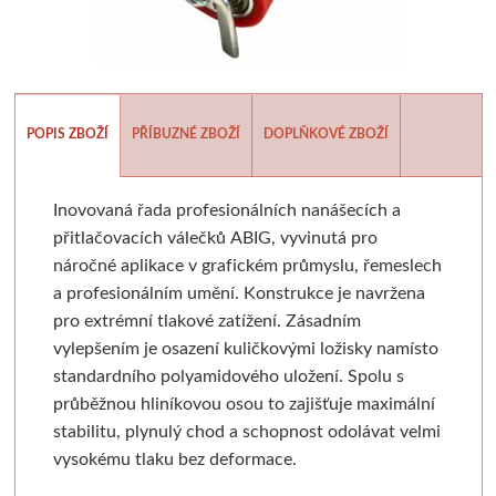
Batohy, penály, pouzdra
V sadě
Tekutá
Tužky
Moderní styl
Pěnové desky
Sušící regály
Pistole a příslušens
Výroba mýdl
Laky a média
Tyčinková
Batohy
Verzatilky a mikrotužky
Pro plátna
Podložky
Rulety
Graffiti
Mýdlové 
Příslušenství
Lepící pásky
Zipové penály
Sady tužek
Akashiya
Floatové rámy
Skobliny
Barvy ve spreji
Formy
POPIS ZBOŽÍ
PŘÍBUZNÉ ZBOŽÍ
DOPLŇKOVÉ ZBOŽÍ
Papíry a bloky
Vodové barvy
Krabičky
Kreslířské sety
Hliníkové rámy
Štětce
Hladítka
Markery a fixy
Barvy a v
Inovovaná řada profesionálních nanášecích a
Akvarelové tyčinky
Na kresbu
Stojánky
Uhly, rudky, sépie
Klasické
Fixy
Gelli plate
Trysky
Ze dřeva a pa
přitlačovacích válečků ABIG, vyvinutá pro
náročné aplikace v grafickém průmyslu, řemeslech
Stojany a nábytek
Na akvarel
Organizace
Tuše a inkousty
Výměnné
Tradiční kaligrafie
Grafické papíry
Příslušenství pro gr
Krabičky 
a profesionálním umění. Konstrukce je navržena
pro extrémní tlakové zatížení.
Zásadním
Papíry
Ateliérové
Na malbu
Pro kresbu
Blondelové rámy
Artiteq
Sítotisk
Knihařina
Dekorace
vylepšením je osazení kuličkovými ložisky namísto
standardního polyamidového uložení. Spolu s
Stolní a dekorační
Grafické
Copy papír
Akrylové inkousty
Clip rámy
Jednotlivé komponenty
Dřevoryt
Knihařská plátna
Ostatní
průběžnou hliníkovou osou to zajišťuje maximální
stabilitu, plynulý chod a schopnost odolávat velmi
Plenérové
Barevné
Barevný papír
Inkousty na airbrush
S plexisklem
Sady
Lepenka
Papírové 
vysokému tlaku bez deformace.